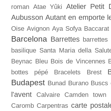
Atelier Petit 
roman
Atae Yûki
Aubusson
Autant en emporte l
Oise
Avignon
Aya Sofya
Baccarat
Barcelona
Barrettes
barrettes
basilique Santa Maria della Salut
Beynac
Bleu
Bois de Vincennes
bottes pépé
Bracelets
Brest
Budapest
Bunad
Burano
Buscs
l'avent
Calvaire
Camden town
carte posta
Caromb
Carpentras