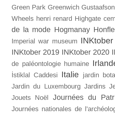
Green Park
Greenwich
Gustaafson
Wheels
henri renard
Highgate cem
de la mode
Hogmanay
Honfle
INKtober
Imperial war museum
INKtober 2019
INKtober 2020
Irland
de paléontologie humaine
Italie
İstiklal Caddesi
jardin bot
Jardin du Luxembourg
Jardins
J
Journées du Patr
Jouets Noël
Journées nationales de l'archéolo