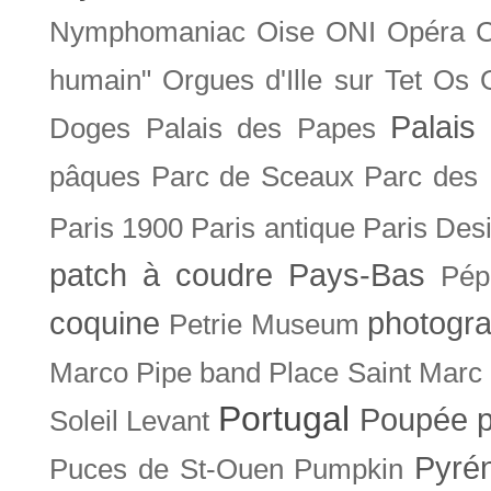
Nymphomaniac
Oise
ONI
Opéra 
humain"
Orgues d'Ille sur Tet
Os
Palais 
Doges
Palais des Papes
pâques
Parc de Sceaux
Parc des
Paris 1900
Paris antique
Paris Des
patch à coudre
Pays-Bas
Pép
coquine
photogra
Petrie Museum
Marco
Pipe band
Place Saint Marc
Portugal
Poupée
Soleil Levant
Pyré
Puces de St-Ouen
Pumpkin