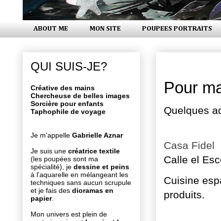
ABOUT ME
MON SITE
POUPEES PORTRAITS
vendredi 1
QUI SUIS-JE?
Pour ma
Créative des mains
Chercheuse de belles images
Sorcière pour enfants
Quelques ad
Taphophile de voyage
Je m'appelle
Gabrielle Aznar
Casa Fidel
Je suis une
créatrice textile
Calle el Esc
(les poupées sont ma
spécialité), je
dessine et peins
à l'aquarelle en mélangeant les
Cuisine espa
techniques sans aucun scrupule
et je fais des
dioramas en
produits.
papier
.
Mon univers est plein de