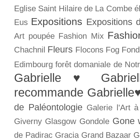
Eglise Saint Hilaire de La Combe
é
Expositions
Expositions
Eus
Fashio
Art poupée
Fashion Mix
Fleurs
Chachnil
Flocons
Fog
Fonda
Edimbourg
forêt domaniale de Not
Gabrielle ♥
Gabrie
recommande
Gabrielle
de Paléontologie
Galerie l'Art 
Gone w
Giverny
Glasgow
Gondole
de Padirac
Gracia
Grand Bazaar
G