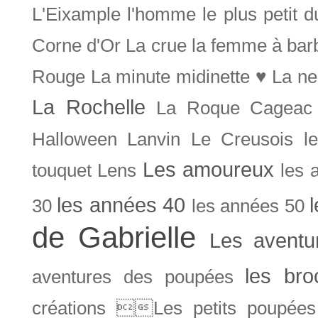
L'Eixample
l'homme le plus petit 
Corne d'Or
La crue
la femme à bar
Rouge
La minute midinette ♥
La ne
La Rochelle
La Roque Cageac
Halloween
Lanvin
Le Creusois
l
Les amoureux
touquet
Lens
les 
les années 40
30
les années 50
de Gabrielle
Les aventu
les bro
aventures des poupées
créations Les petits poupées 