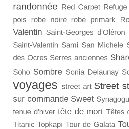
randonnée
Red Carpet
Refuge
pois
robe noire
robe primark
Ro
Valentin
Saint-Georges d'Oléron
Saint-Valentin
Sami
San Michele
Shar
des Ocres
Serres anciennes
Sombre
Soho
Sonia Delaunay
So
voyages
Street s
street art
sur commande
Sweet
Synagog
tête de mort
tenue d'hiver
Têtes 
To
Titanic
Topkapı
Tour de Galata