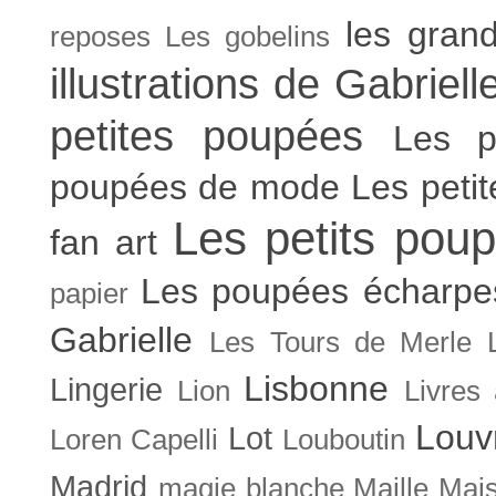
les gran
reposes
Les gobelins
illustrations de Gabriell
petites poupées
Les p
poupées de mode
Les peti
Les petits poup
fan art
Les poupées écharpe
papier
Gabrielle
Les Tours de Merle
Lisbonne
Lingerie
Lion
Livres
Louv
Lot
Loren Capelli
Louboutin
Madrid
magie blanche
Maille
Mais