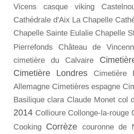
Vicens
casque viking
Castelno
Cathédrale d'Aix La Chapelle
Cathé
Chapelle Sainte Eulalie
Chapelle S
Pierrefonds
Château de Vincenn
Cimetiè
cimetière du Calvaire
Cimetière Londres
Cimetière 
Allemagne
Cimetières espagne
Cim
Basilique
clara
Claude Monet
col 
2014
Collioure
Collonge-la-rouge
Corrèze
Cooking
couronne de 