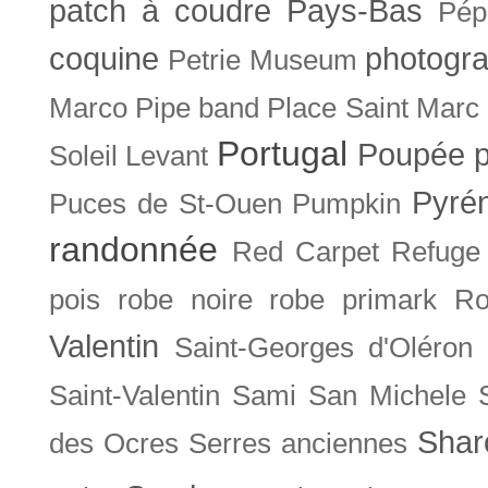
patch à coudre
Pays-Bas
Pép
coquine
photogra
Petrie Museum
Marco
Pipe band
Place Saint Marc
Portugal
Poupée
Soleil Levant
Pyré
Puces de St-Ouen
Pumpkin
randonnée
Red Carpet
Refuge
pois
robe noire
robe primark
Ro
Valentin
Saint-Georges d'Oléron
Saint-Valentin
Sami
San Michele
Shar
des Ocres
Serres anciennes