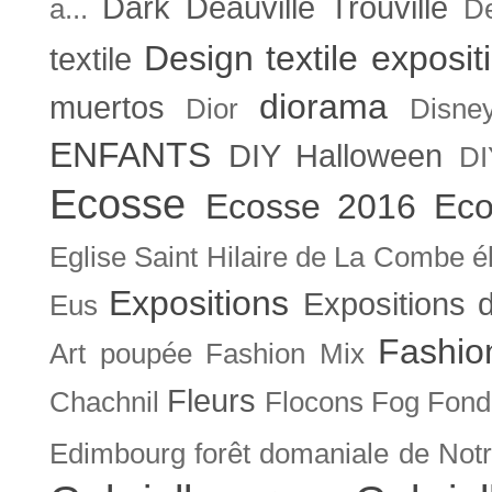
Dark
Deauville Trouville
a...
De
Design textile exposit
textile
diorama
muertos
Dior
Disne
ENFANTS
DIY Halloween
DI
Ecosse
Ecosse 2016
Eco
Eglise Saint Hilaire de La Combe
é
Expositions
Expositions
Eus
Fashio
Art poupée
Fashion Mix
Fleurs
Chachnil
Flocons
Fog
Fonda
Edimbourg
forêt domaniale de Not