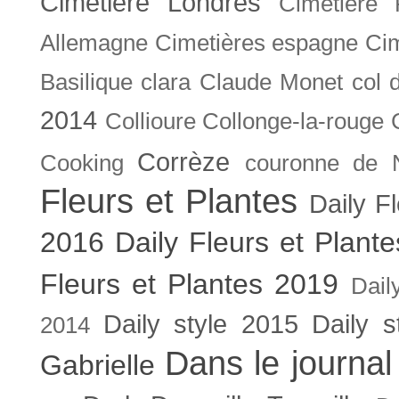
Cimetière Londres
Cimetière 
Allemagne
Cimetières espagne
Cim
Basilique
clara
Claude Monet
col 
2014
Collioure
Collonge-la-rouge
Corrèze
Cooking
couronne de 
Fleurs et Plantes
Daily F
2016
Daily Fleurs et Plant
Fleurs et Plantes 2019
Dail
Daily style 2015
Daily s
2014
Dans le journal
Gabrielle