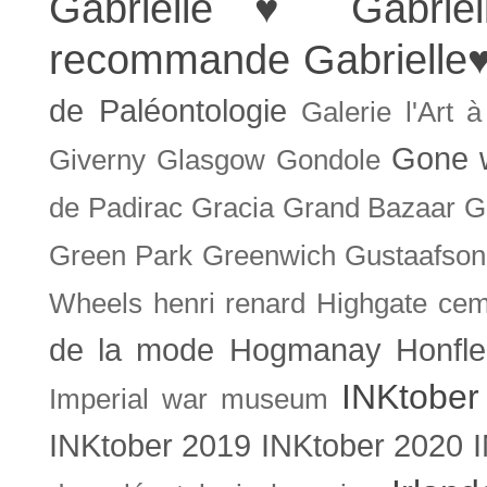
Gabrielle ♥
Gabrie
recommande
Gabrielle
de Paléontologie
Galerie l'Art 
Gone w
Giverny
Glasgow
Gondole
de Padirac
Gracia
Grand Bazaar
G
Green Park
Greenwich
Gustaafson
Wheels
henri renard
Highgate cem
de la mode
Hogmanay
Honfle
INKtober
Imperial war museum
INKtober 2019
INKtober 2020