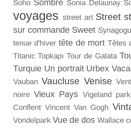
Sombre
Soho
Sonia Delaunay
So
voyages
Street s
street art
sur commande
Sweet
Synagog
tête de mort
tenue d'hiver
Têtes 
To
Titanic
Topkapı
Tour de Galata
Turquie
Un portrait
Urbex
Vaca
Vaucluse
Venise
Vauban
Ven
Vieux Pays
noire
Vigeland park
Vint
Conflent
Vincent Van Gogh
Vue de dos
Vondelpark
Wallace co