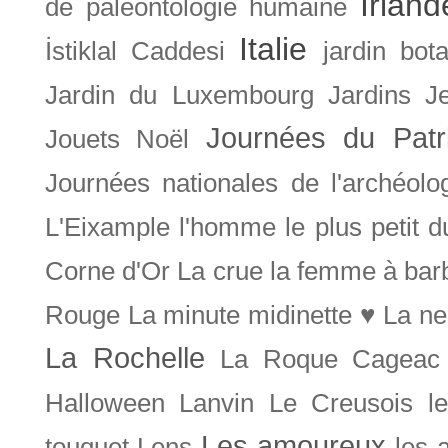
Irland
de paléontologie humaine
Italie
İstiklal Caddesi
jardin bot
Jardin du Luxembourg
Jardins
J
Journées du Patr
Jouets Noël
Journées nationales de l'archéolo
L'Eixample
l'homme le plus petit 
Corne d'Or
La crue
la femme à bar
Rouge
La minute midinette ♥
La ne
La Rochelle
La Roque Cageac
Halloween
Lanvin
Le Creusois
l
Les amoureux
touquet
Lens
les 