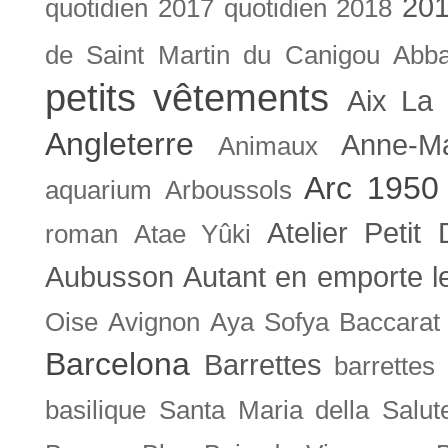
201
quotidien
2017 quotidien
2018
de Saint Martin du Canigou
Abb
petits vêtements
Aix La 
Angleterre
Anne-M
Animaux
Arc 1950
aquarium
Arboussols
Atelier Petit 
roman
Atae Yûki
Aubusson
Autant en emporte l
Oise
Avignon
Aya Sofya
Baccarat
Barcelona
Barrettes
barrettes
basilique Santa Maria della Salut