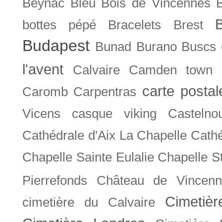
Beynac
Bleu
Bois de Vincennes
bottes pépé
Bracelets
Brest
Budapest
Bunad
Burano
Buscs
l'avent
Calvaire
Camden town
carte posta
Caromb
Carpentras
Vicens
casque viking
Castelno
Cathédrale d'Aix La Chapelle
Cathé
Chapelle Sainte Eulalie
Chapelle S
Pierrefonds
Château de Vincenn
Cimetiè
cimetière du Calvaire