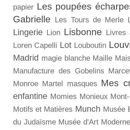
Les poupées écharpe
papier
Gabrielle
Les Tours de Merle
Lisbonne
Lingerie
Lion
Livres
Louv
Lot
Loren Capelli
Louboutin
Madrid
magie blanche
Maille
Mais
Manufacture des Gobelins
Marce
Mes cr
Monroe
Martel
masques
enfantine
Momies
Monieux
Mont-
Munch
Motifs et Matières
Musée B
du Judaïsme
Musée d'Art Moderne