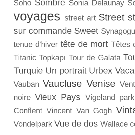
Sombre
Soho
Sonia Delaunay
So
voyages
Street s
street art
sur commande
Sweet
Synagog
tête de mort
tenue d'hiver
Têtes 
To
Titanic
Topkapı
Tour de Galata
Turquie
Un portrait
Urbex
Vaca
Vaucluse
Venise
Vauban
Ven
Vieux Pays
noire
Vigeland park
Vint
Conflent
Vincent Van Gogh
Vue de dos
Vondelpark
Wallace co