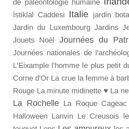
Irland
de paléontologie humaine
Italie
İstiklal Caddesi
jardin bot
Jardin du Luxembourg
Jardins
J
Journées du Patr
Jouets Noël
Journées nationales de l'archéolo
L'Eixample
l'homme le plus petit 
Corne d'Or
La crue
la femme à bar
Rouge
La minute midinette ♥
La ne
La Rochelle
La Roque Cageac
Halloween
Lanvin
Le Creusois
l
Les amoureux
touquet
Lens
les 