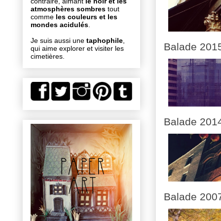
contraire, aimant
le noir et les
atmosphères sombres
tout
comme
les couleurs et les
mondes acidulés
.
Je suis aussi une
taphophile
,
Balade 201
qui aime explorer et visiter les
cimetières.
Balade 201
Balade 200