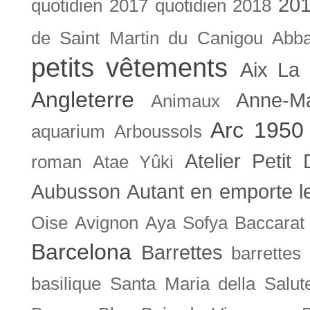
201
quotidien
2017 quotidien
2018
de Saint Martin du Canigou
Abb
petits vêtements
Aix La 
Angleterre
Anne-M
Animaux
Arc 1950
aquarium
Arboussols
Atelier Petit 
roman
Atae Yûki
Aubusson
Autant en emporte l
Oise
Avignon
Aya Sofya
Baccarat
Barcelona
Barrettes
barrettes
basilique Santa Maria della Salut