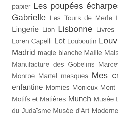
Les poupées écharpe
papier
Gabrielle
Les Tours de Merle
Lisbonne
Lingerie
Lion
Livres
Louv
Lot
Loren Capelli
Louboutin
Madrid
magie blanche
Maille
Mais
Manufacture des Gobelins
Marce
Mes cr
Monroe
Martel
masques
enfantine
Momies
Monieux
Mont-
Munch
Motifs et Matières
Musée B
du Judaïsme
Musée d'Art Moderne