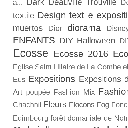
Dark
Deauville Trouville
a...
De
Design textile exposit
textile
diorama
muertos
Dior
Disne
ENFANTS
DIY Halloween
DI
Ecosse
Ecosse 2016
Eco
Eglise Saint Hilaire de La Combe
é
Expositions
Expositions
Eus
Fashio
Art poupée
Fashion Mix
Fleurs
Chachnil
Flocons
Fog
Fonda
Edimbourg
forêt domaniale de Not