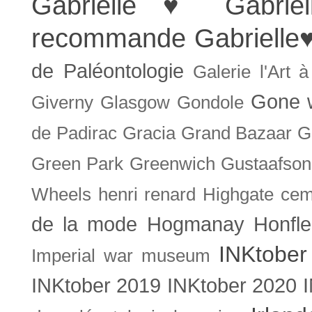
Gabrielle ♥
Gabrie
recommande
Gabrielle
de Paléontologie
Galerie l'Art 
Gone w
Giverny
Glasgow
Gondole
de Padirac
Gracia
Grand Bazaar
G
Green Park
Greenwich
Gustaafson
Wheels
henri renard
Highgate cem
de la mode
Hogmanay
Honfle
INKtober
Imperial war museum
INKtober 2019
INKtober 2020