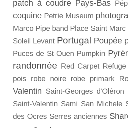
patch à coudre
Pays-Bas
Pép
coquine
photogra
Petrie Museum
Marco
Pipe band
Place Saint Marc
Portugal
Poupée
Soleil Levant
Pyré
Puces de St-Ouen
Pumpkin
randonnée
Red Carpet
Refuge
pois
robe noire
robe primark
Ro
Valentin
Saint-Georges d'Oléron
Saint-Valentin
Sami
San Michele
Shar
des Ocres
Serres anciennes