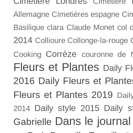
Cimetière Londres
Cimetière 
Allemagne
Cimetières espagne
Cim
Basilique
clara
Claude Monet
col 
2014
Collioure
Collonge-la-rouge
Corrèze
Cooking
couronne de 
Fleurs et Plantes
Daily F
2016
Daily Fleurs et Plant
Fleurs et Plantes 2019
Dail
Daily style 2015
Daily s
2014
Dans le journal
Gabrielle