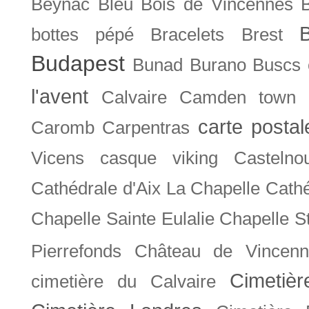
Beynac
Bleu
Bois de Vincennes
bottes pépé
Bracelets
Brest
Budapest
Bunad
Burano
Buscs
l'avent
Calvaire
Camden town
carte posta
Caromb
Carpentras
Vicens
casque viking
Castelno
Cathédrale d'Aix La Chapelle
Cathé
Chapelle Sainte Eulalie
Chapelle S
Pierrefonds
Château de Vincenn
Cimetiè
cimetière du Calvaire