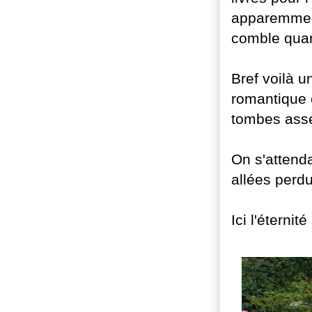
apparemment
comble quan
Bref voilà u
romantique e
tombes assez
On s'attenda
allées perdu
Ici l'éternit