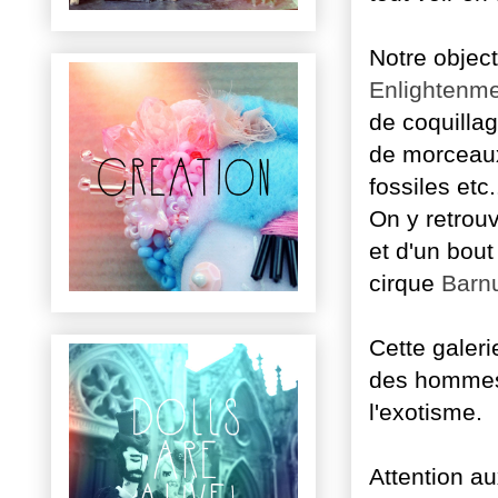
Notre objecti
Enlightenme
de coquillag
de morceaux
fossiles etc.
On y retrou
et d'un bout
cirque
Barn
Cette galeri
des hommes 
l'exotisme.
Attention a