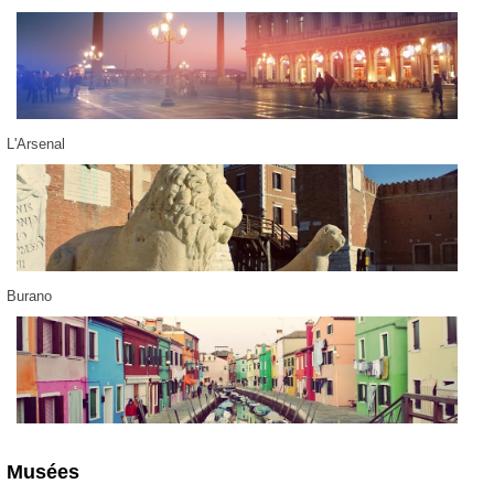
L'Arsenal
Burano
Musées