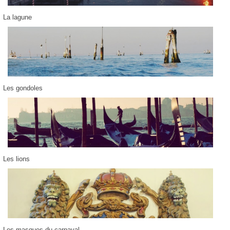
La lagune
Les gondoles
Les lions
Les masques du carnaval