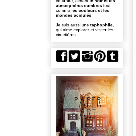
contraire, aimant
le noir et les
atmosphères sombres
tout
comme
les couleurs et les
mondes acidulés
.
Je suis aussi une
taphophile
,
qui aime explorer et visiter les
cimetières.