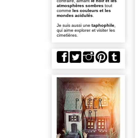
contraire, aimant
le noir et les
atmosphères sombres
tout
comme
les couleurs et les
mondes acidulés
.
Je suis aussi une
taphophile
,
qui aime explorer et visiter les
cimetières.