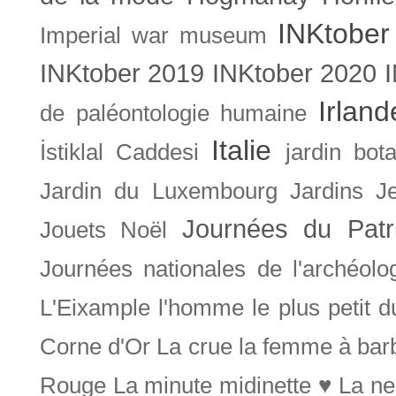
INKtober
Imperial war museum
INKtober 2019
INKtober 2020
Irland
de paléontologie humaine
Italie
İstiklal Caddesi
jardin bot
Jardin du Luxembourg
Jardins
J
Journées du Patr
Jouets Noël
Journées nationales de l'archéolo
L'Eixample
l'homme le plus petit 
Corne d'Or
La crue
la femme à bar
Rouge
La minute midinette ♥
La ne