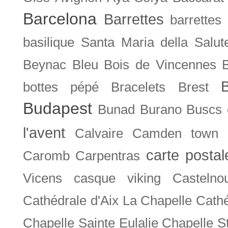
Barcelona
Barrettes
barrettes
basilique Santa Maria della Salut
Beynac
Bleu
Bois de Vincennes
bottes pépé
Bracelets
Brest
Budapest
Bunad
Burano
Buscs
l'avent
Calvaire
Camden town
carte posta
Caromb
Carpentras
Vicens
casque viking
Castelno
Cathédrale d'Aix La Chapelle
Cathé
Chapelle Sainte Eulalie
Chapelle S