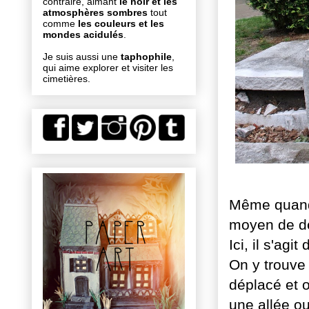
contraire, aimant
le noir et les
atmosphères sombres
tout
comme
les couleurs et les
mondes acidulés
.
Je suis aussi une
taphophile
,
qui aime explorer et visiter les
cimetières.
Même quand 
moyen de dé
Ici, il s'agit
On y trouve 
déplacé et o
une allée ou