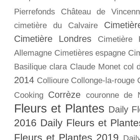
Pierrefonds
Château de Vincenn
Cimetiè
cimetière du Calvaire
Cimetière Londres
Cimetière 
Allemagne
Cimetières espagne
Cim
Basilique
clara
Claude Monet
col 
2014
Collioure
Collonge-la-rouge
Corrèze
Cooking
couronne de 
Fleurs et Plantes
Daily F
2016
Daily Fleurs et Plant
Fleurs et Plantes 2019
Dail