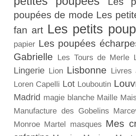
petites poupées
Les p
poupées de mode
Les peti
Les petits poup
fan art
Les poupées écharpe
papier
Gabrielle
Les Tours de Merle
Lisbonne
Lingerie
Lion
Livres
Louv
Lot
Loren Capelli
Louboutin
Madrid
magie blanche
Maille
Mais
Manufacture des Gobelins
Marce
Mes cr
Monroe
Martel
masques