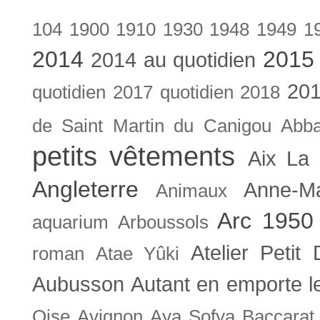
104
1900
1910
1930
1948
1949
1
2014
2015
2014 au quotidien
201
quotidien
2017 quotidien
2018
de Saint Martin du Canigou
Abb
petits vêtements
Aix La 
Angleterre
Anne-M
Animaux
Arc 1950
aquarium
Arboussols
Atelier Petit 
roman
Atae Yûki
Aubusson
Autant en emporte l
Oise
Avignon
Aya Sofya
Baccarat