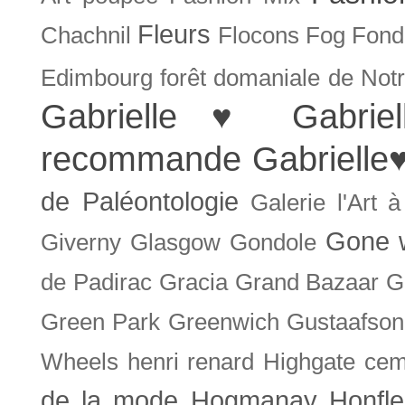
Fleurs
Chachnil
Flocons
Fog
Fonda
Edimbourg
forêt domaniale de Not
Gabrielle ♥
Gabrie
recommande
Gabrielle
de Paléontologie
Galerie l'Art 
Gone w
Giverny
Glasgow
Gondole
de Padirac
Gracia
Grand Bazaar
G
Green Park
Greenwich
Gustaafson
Wheels
henri renard
Highgate cem
de la mode
Hogmanay
Honfle