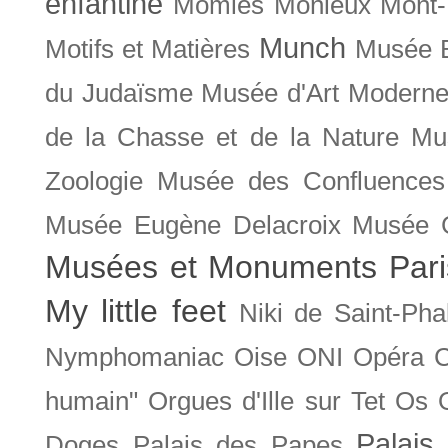
enfantine
Momies
Monieux
Mont-
Munch
Motifs et Matières
Musée B
du Judaïsme
Musée d'Art Moderne
de la Chasse et de la Nature
Mu
Zoologie
Musée des Confluences
Musée Eugène Delacroix
Musée 
Musées et Monuments Pari
My little feet
Niki de Saint-Pha
Nymphomaniac
Oise
ONI
Opéra 
humain"
Orgues d'Ille sur Tet
Os
Palais 
Doges
Palais des Papes