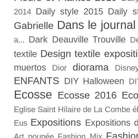
Daily style 2015
Daily s
2014
Dans le journal
Gabrielle
Dark
Deauville Trouville
a...
De
Design textile exposit
textile
diorama
muertos
Dior
Disne
ENFANTS
DIY Halloween
DI
Ecosse
Ecosse 2016
Eco
Eglise Saint Hilaire de La Combe
é
Expositions
Expositions
Eus
Fashio
Art poupée
Fashion Mix