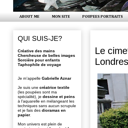
ABOUT ME
MON SITE
POUPEES PORTRAITS
lundi 28 s
QUI SUIS-JE?
Le cime
Créative des mains
Chercheuse de belles images
Londre
Sorcière pour enfants
Taphophile de voyage
Je m'appelle
Gabrielle Aznar
Je suis une
créatrice textile
(les poupées sont ma
spécialité), je
dessine et peins
à l'aquarelle en mélangeant les
techniques sans aucun scrupule
et je fais des
dioramas en
papier
.
Mon univers est plein de