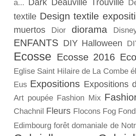
Dark
Deauville Trouville
a...
De
Design textile exposit
textile
diorama
muertos
Dior
Disne
ENFANTS
DIY Halloween
DI
Ecosse
Ecosse 2016
Eco
Eglise Saint Hilaire de La Combe
é
Expositions
Expositions
Eus
Fashio
Art poupée
Fashion Mix
Fleurs
Chachnil
Flocons
Fog
Fonda
Edimbourg
forêt domaniale de Not