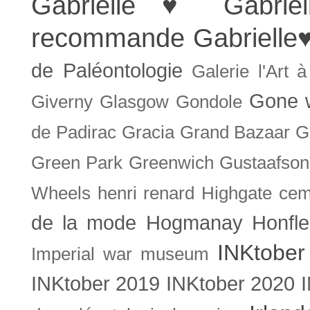
Gabrielle ♥
Gabrie
recommande
Gabrielle
de Paléontologie
Galerie l'Art 
Gone w
Giverny
Glasgow
Gondole
de Padirac
Gracia
Grand Bazaar
G
Green Park
Greenwich
Gustaafson
Wheels
henri renard
Highgate cem
de la mode
Hogmanay
Honfle
INKtober
Imperial war museum
INKtober 2019
INKtober 2020