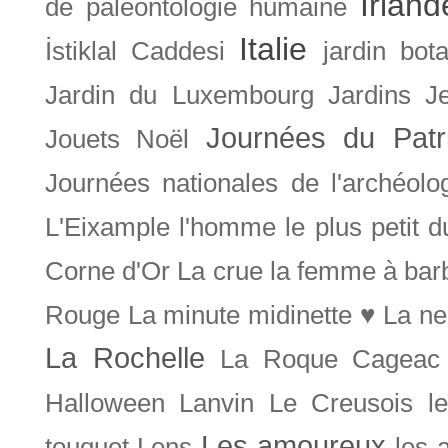
Irland
de paléontologie humaine
Italie
İstiklal Caddesi
jardin bot
Jardin du Luxembourg
Jardins
J
Journées du Patr
Jouets Noël
Journées nationales de l'archéolo
L'Eixample
l'homme le plus petit 
Corne d'Or
La crue
la femme à bar
Rouge
La minute midinette ♥
La ne
La Rochelle
La Roque Cageac
Halloween
Lanvin
Le Creusois
l
Les amoureux
touquet
Lens
les 