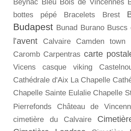
Beynac
Bleu
Bois de Vincennes
bottes pépé
Bracelets
Brest
Budapest
Bunad
Burano
Buscs
l'avent
Calvaire
Camden town
carte posta
Caromb
Carpentras
Vicens
casque viking
Castelno
Cathédrale d'Aix La Chapelle
Cathé
Chapelle Sainte Eulalie
Chapelle S
Pierrefonds
Château de Vincenn
Cimetiè
cimetière du Calvaire