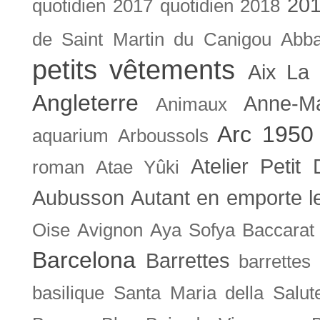
201
quotidien
2017 quotidien
2018
de Saint Martin du Canigou
Abb
petits vêtements
Aix La 
Angleterre
Anne-M
Animaux
Arc 1950
aquarium
Arboussols
Atelier Petit 
roman
Atae Yûki
Aubusson
Autant en emporte l
Oise
Avignon
Aya Sofya
Baccarat
Barcelona
Barrettes
barrettes
basilique Santa Maria della Salut