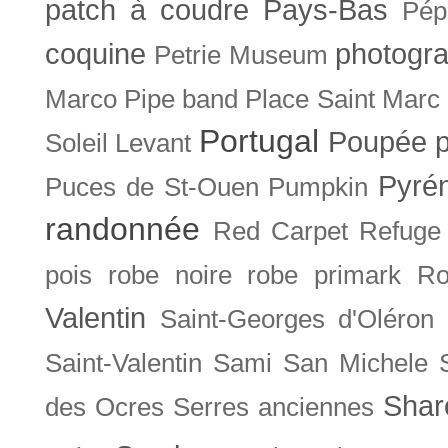
patch à coudre
Pays-Bas
Pép
coquine
photogra
Petrie Museum
Marco
Pipe band
Place Saint Marc
Portugal
Poupée
Soleil Levant
Pyré
Puces de St-Ouen
Pumpkin
randonnée
Red Carpet
Refuge
pois
robe noire
robe primark
Ro
Valentin
Saint-Georges d'Oléron
Saint-Valentin
Sami
San Michele
Shar
des Ocres
Serres anciennes