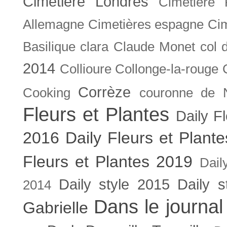
Cimetière Londres
Cimetière 
Allemagne
Cimetières espagne
Cim
Basilique
clara
Claude Monet
col 
2014
Collioure
Collonge-la-rouge
Corrèze
Cooking
couronne de 
Fleurs et Plantes
Daily F
2016
Daily Fleurs et Plant
Fleurs et Plantes 2019
Dail
Daily style 2015
Daily s
2014
Dans le journal
Gabrielle