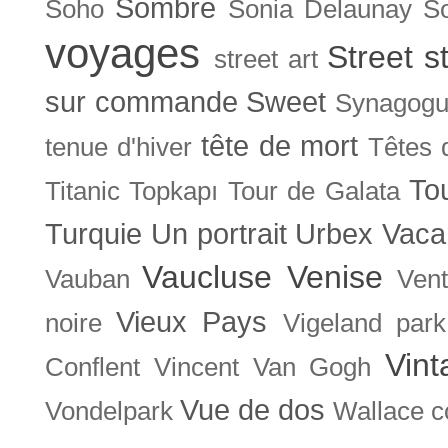
Sombre
Soho
Sonia Delaunay
So
voyages
Street s
street art
sur commande
Sweet
Synagog
tête de mort
tenue d'hiver
Têtes 
To
Titanic
Topkapı
Tour de Galata
Turquie
Un portrait
Urbex
Vaca
Vaucluse
Venise
Vauban
Ven
Vieux Pays
noire
Vigeland park
Vint
Conflent
Vincent Van Gogh
Vue de dos
Vondelpark
Wallace co