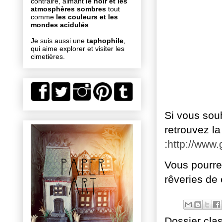
contraire, aimant
le noir et les
atmosphères sombres
tout
comme
les couleurs et les
mondes acidulés
.
Je suis aussi une
taphophile
,
qui aime explorer et visiter les
cimetières.
Si vous sou
retrouvez la
:
http://www
Vous pourre
rêveries de 
Dossier cla