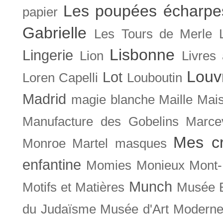
Les poupées écharpe
papier
Gabrielle
Les Tours de Merle
Lisbonne
Lingerie
Lion
Livres
Louv
Lot
Loren Capelli
Louboutin
Madrid
magie blanche
Maille
Mais
Manufacture des Gobelins
Marce
Mes cr
Monroe
Martel
masques
enfantine
Momies
Monieux
Mont-
Munch
Motifs et Matières
Musée B
du Judaïsme
Musée d'Art Moderne