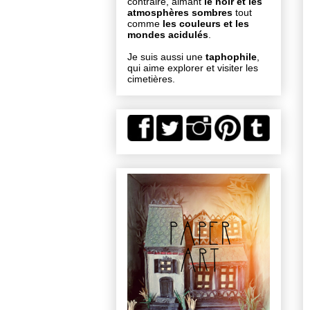
contraire, aimant
le noir et les
atmosphères sombres
tout
comme
les couleurs et les
mondes acidulés
.
Je suis aussi une
taphophile
,
qui aime explorer et visiter les
cimetières.