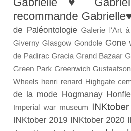
Gabrielle ♥
Gabrie
recommande
Gabrielle
de Paléontologie
Galerie l'Art 
Gone w
Giverny
Glasgow
Gondole
de Padirac
Gracia
Grand Bazaar
G
Green Park
Greenwich
Gustaafson
Wheels
henri renard
Highgate cem
de la mode
Hogmanay
Honfle
INKtober
Imperial war museum
INKtober 2019
INKtober 2020