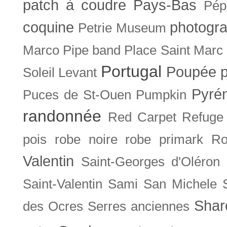
patch à coudre
Pays-Bas
Pép
coquine
photogra
Petrie Museum
Marco
Pipe band
Place Saint Marc
Portugal
Poupée
Soleil Levant
Pyré
Puces de St-Ouen
Pumpkin
randonnée
Red Carpet
Refuge
pois
robe noire
robe primark
Ro
Valentin
Saint-Georges d'Oléron
Saint-Valentin
Sami
San Michele
Shar
des Ocres
Serres anciennes