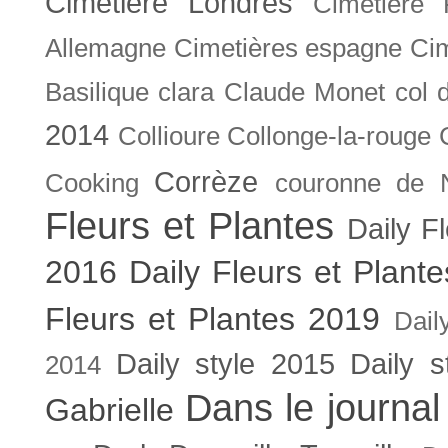
Cimetière Londres
Cimetière 
Allemagne
Cimetières espagne
Cim
Basilique
clara
Claude Monet
col 
2014
Collioure
Collonge-la-rouge
Corrèze
Cooking
couronne de 
Fleurs et Plantes
Daily F
2016
Daily Fleurs et Plant
Fleurs et Plantes 2019
Dail
Daily style 2015
Daily s
2014
Dans le journal
Gabrielle