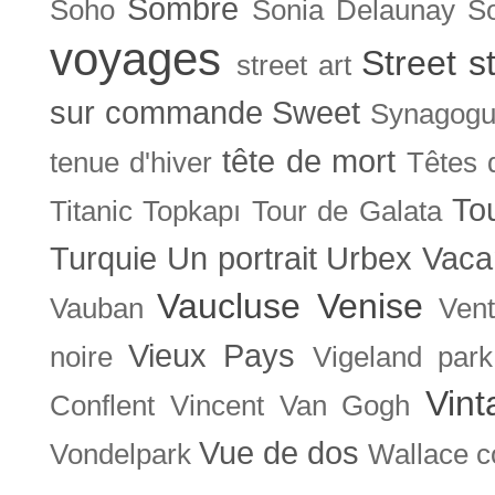
Sombre
Soho
Sonia Delaunay
So
voyages
Street s
street art
sur commande
Sweet
Synagog
tête de mort
tenue d'hiver
Têtes 
To
Titanic
Topkapı
Tour de Galata
Turquie
Un portrait
Urbex
Vaca
Vaucluse
Venise
Vauban
Ven
Vieux Pays
noire
Vigeland park
Vint
Conflent
Vincent Van Gogh
Vue de dos
Vondelpark
Wallace co