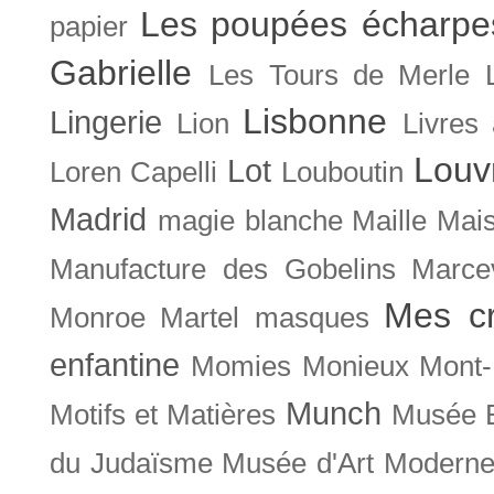
Les poupées écharpe
papier
Gabrielle
Les Tours de Merle
Lisbonne
Lingerie
Lion
Livres
Louv
Lot
Loren Capelli
Louboutin
Madrid
magie blanche
Maille
Mais
Manufacture des Gobelins
Marce
Mes cr
Monroe
Martel
masques
enfantine
Momies
Monieux
Mont-
Munch
Motifs et Matières
Musée B
du Judaïsme
Musée d'Art Moderne