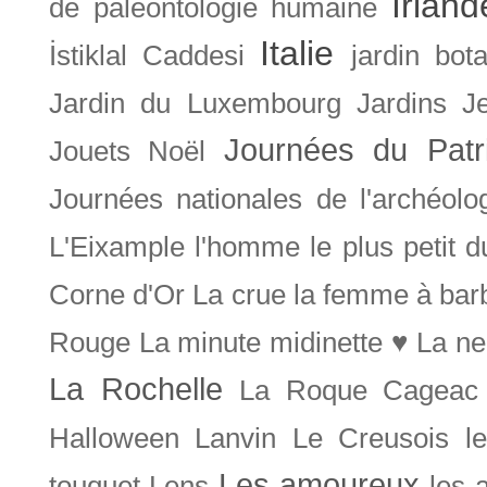
Irland
de paléontologie humaine
Italie
İstiklal Caddesi
jardin bot
Jardin du Luxembourg
Jardins
J
Journées du Patr
Jouets Noël
Journées nationales de l'archéolo
L'Eixample
l'homme le plus petit 
Corne d'Or
La crue
la femme à bar
Rouge
La minute midinette ♥
La ne
La Rochelle
La Roque Cageac
Halloween
Lanvin
Le Creusois
l
Les amoureux
touquet
Lens
les 