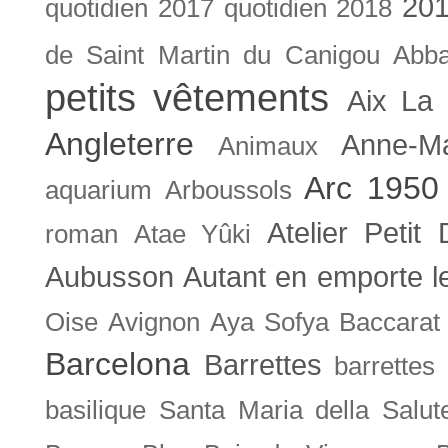
201
quotidien
2017 quotidien
2018
de Saint Martin du Canigou
Abb
petits vêtements
Aix La 
Angleterre
Anne-M
Animaux
Arc 1950
aquarium
Arboussols
Atelier Petit 
roman
Atae Yûki
Aubusson
Autant en emporte l
Oise
Avignon
Aya Sofya
Baccarat
Barcelona
Barrettes
barrettes
basilique Santa Maria della Salut