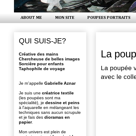
ABOUT ME
MON SITE
POUPEES PORTRAITS
lundi 30 oc
QUI SUIS-JE?
La pou
Créative des mains
Chercheuse de belles images
Sorcière pour enfants
La poupée v
Taphophile de voyage
avec le coll
Je m'appelle
Gabrielle Aznar
Je suis une
créatrice textile
(les poupées sont ma
spécialité), je
dessine et peins
à l'aquarelle en mélangeant les
techniques sans aucun scrupule
et je fais des
dioramas en
papier
.
Mon univers est plein de