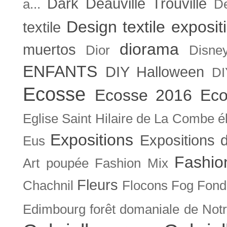
Dark
Deauville Trouville
a...
De
Design textile exposit
textile
diorama
muertos
Dior
Disne
ENFANTS
DIY Halloween
DI
Ecosse
Ecosse 2016
Eco
Eglise Saint Hilaire de La Combe
é
Expositions
Expositions
Eus
Fashio
Art poupée
Fashion Mix
Fleurs
Chachnil
Flocons
Fog
Fonda
Edimbourg
forêt domaniale de Not