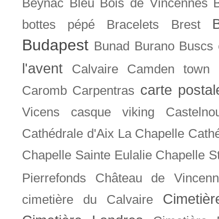
Beynac
Bleu
Bois de Vincennes
bottes pépé
Bracelets
Brest
Budapest
Bunad
Burano
Buscs
l'avent
Calvaire
Camden town
carte posta
Caromb
Carpentras
Vicens
casque viking
Castelno
Cathédrale d'Aix La Chapelle
Cathé
Chapelle Sainte Eulalie
Chapelle S
Pierrefonds
Château de Vincenn
Cimetiè
cimetière du Calvaire