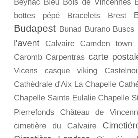
Beynac
Bleu
Bois de Vincennes
bottes pépé
Bracelets
Brest
Budapest
Bunad
Burano
Buscs
l'avent
Calvaire
Camden town
carte posta
Caromb
Carpentras
Vicens
casque viking
Castelno
Cathédrale d'Aix La Chapelle
Cathé
Chapelle Sainte Eulalie
Chapelle S
Pierrefonds
Château de Vincenn
Cimetiè
cimetière du Calvaire