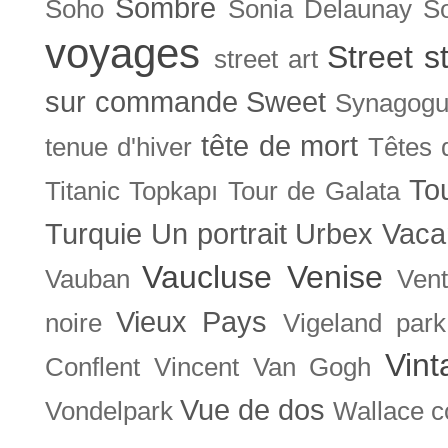
Sombre
Soho
Sonia Delaunay
So
voyages
Street s
street art
sur commande
Sweet
Synagog
tête de mort
tenue d'hiver
Têtes 
To
Titanic
Topkapı
Tour de Galata
Turquie
Un portrait
Urbex
Vaca
Vaucluse
Venise
Vauban
Ven
Vieux Pays
noire
Vigeland park
Vint
Conflent
Vincent Van Gogh
Vue de dos
Vondelpark
Wallace co