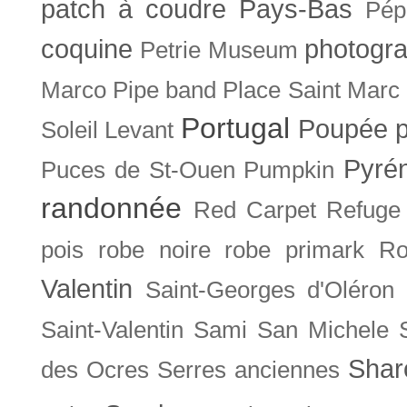
patch à coudre
Pays-Bas
Pép
coquine
photogra
Petrie Museum
Marco
Pipe band
Place Saint Marc
Portugal
Poupée
Soleil Levant
Pyré
Puces de St-Ouen
Pumpkin
randonnée
Red Carpet
Refuge
pois
robe noire
robe primark
Ro
Valentin
Saint-Georges d'Oléron
Saint-Valentin
Sami
San Michele
Shar
des Ocres
Serres anciennes