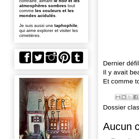
contraire, aimant
le noir et les
atmosphères sombres
tout
comme
les couleurs et les
mondes acidulés
.
Je suis aussi une
taphophile
,
qui aime explorer et visiter les
cimetières.
Dernier défi
Il y avait b
Et comme to
Dossier cla
Aucun 