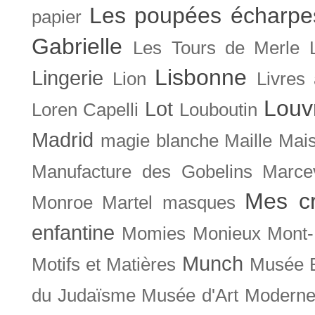
Les poupées écharpe
papier
Gabrielle
Les Tours de Merle
Lisbonne
Lingerie
Lion
Livres
Louv
Lot
Loren Capelli
Louboutin
Madrid
magie blanche
Maille
Mais
Manufacture des Gobelins
Marce
Mes cr
Monroe
Martel
masques
enfantine
Momies
Monieux
Mont-
Munch
Motifs et Matières
Musée B
du Judaïsme
Musée d'Art Moderne