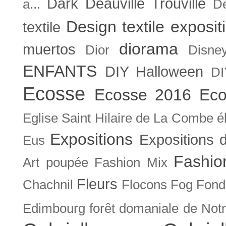
Dark
Deauville Trouville
a...
De
Design textile exposit
textile
diorama
muertos
Dior
Disne
ENFANTS
DIY Halloween
DI
Ecosse
Ecosse 2016
Eco
Eglise Saint Hilaire de La Combe
é
Expositions
Expositions
Eus
Fashio
Art poupée
Fashion Mix
Fleurs
Chachnil
Flocons
Fog
Fonda
Edimbourg
forêt domaniale de Not