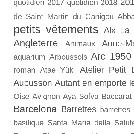
201
quotidien
2017 quotidien
2018
de Saint Martin du Canigou
Abb
petits vêtements
Aix La 
Angleterre
Anne-M
Animaux
Arc 1950
aquarium
Arboussols
Atelier Petit 
roman
Atae Yûki
Aubusson
Autant en emporte l
Oise
Avignon
Aya Sofya
Baccarat
Barcelona
Barrettes
barrettes
basilique Santa Maria della Salut