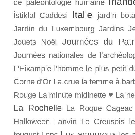
Irland
de paléontologie humaine
Italie
İstiklal Caddesi
jardin bot
Jardin du Luxembourg
Jardins
J
Journées du Patr
Jouets Noël
Journées nationales de l'archéolo
L'Eixample
l'homme le plus petit 
Corne d'Or
La crue
la femme à bar
Rouge
La minute midinette ♥
La ne
La Rochelle
La Roque Cageac
Halloween
Lanvin
Le Creusois
l
Les amoureux
touquet
Lens
les 