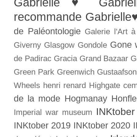
Gabrielle ♥
Gabrie
recommande
Gabrielle
de Paléontologie
Galerie l'Art 
Gone w
Giverny
Glasgow
Gondole
de Padirac
Gracia
Grand Bazaar
G
Green Park
Greenwich
Gustaafson
Wheels
henri renard
Highgate cem
de la mode
Hogmanay
Honfle
INKtober
Imperial war museum
INKtober 2019
INKtober 2020