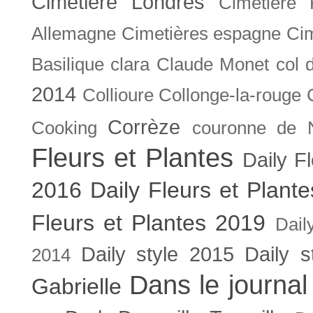
Cimetière Londres
Cimetière 
Allemagne
Cimetières espagne
Cim
Basilique
clara
Claude Monet
col 
2014
Collioure
Collonge-la-rouge
Corrèze
Cooking
couronne de 
Fleurs et Plantes
Daily F
2016
Daily Fleurs et Plant
Fleurs et Plantes 2019
Dail
Daily style 2015
Daily s
2014
Dans le journal
Gabrielle