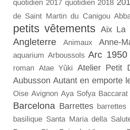
201
quotidien
2017 quotidien
2018
de Saint Martin du Canigou
Abb
petits vêtements
Aix La 
Angleterre
Anne-M
Animaux
Arc 1950
aquarium
Arboussols
Atelier Petit 
roman
Atae Yûki
Aubusson
Autant en emporte l
Oise
Avignon
Aya Sofya
Baccarat
Barcelona
Barrettes
barrettes
basilique Santa Maria della Salut