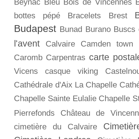
Beynac
Bleu
Bois de Vincennes
bottes pépé
Bracelets
Brest
Budapest
Bunad
Burano
Buscs
l'avent
Calvaire
Camden town
carte posta
Caromb
Carpentras
Vicens
casque viking
Castelno
Cathédrale d'Aix La Chapelle
Cathé
Chapelle Sainte Eulalie
Chapelle S
Pierrefonds
Château de Vincenn
Cimetiè
cimetière du Calvaire