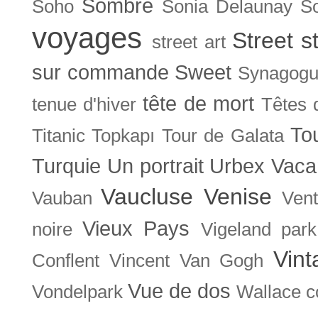
Sombre
Soho
Sonia Delaunay
So
voyages
Street s
street art
sur commande
Sweet
Synagog
tête de mort
tenue d'hiver
Têtes 
To
Titanic
Topkapı
Tour de Galata
Turquie
Un portrait
Urbex
Vaca
Vaucluse
Venise
Vauban
Ven
Vieux Pays
noire
Vigeland park
Vint
Conflent
Vincent Van Gogh
Vue de dos
Vondelpark
Wallace co