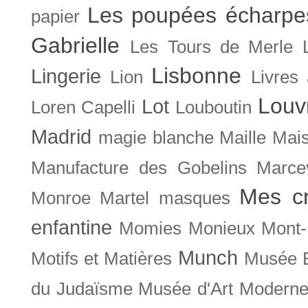
Les poupées écharpe
papier
Gabrielle
Les Tours de Merle
Lisbonne
Lingerie
Lion
Livres
Louv
Lot
Loren Capelli
Louboutin
Madrid
magie blanche
Maille
Mais
Manufacture des Gobelins
Marce
Mes cr
Monroe
Martel
masques
enfantine
Momies
Monieux
Mont-
Munch
Motifs et Matières
Musée B
du Judaïsme
Musée d'Art Moderne