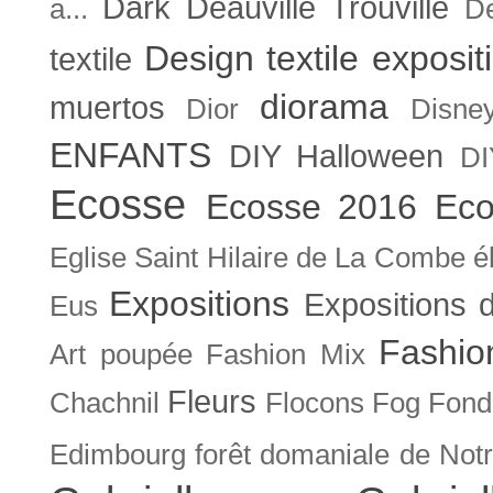
Dark
Deauville Trouville
a...
De
Design textile exposit
textile
diorama
muertos
Dior
Disne
ENFANTS
DIY Halloween
DI
Ecosse
Ecosse 2016
Eco
Eglise Saint Hilaire de La Combe
é
Expositions
Expositions
Eus
Fashio
Art poupée
Fashion Mix
Fleurs
Chachnil
Flocons
Fog
Fonda
Edimbourg
forêt domaniale de Not