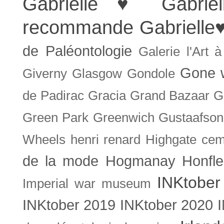
Gabrielle ♥
Gabrie
recommande
Gabrielle
de Paléontologie
Galerie l'Art 
Gone w
Giverny
Glasgow
Gondole
de Padirac
Gracia
Grand Bazaar
G
Green Park
Greenwich
Gustaafson
Wheels
henri renard
Highgate cem
de la mode
Hogmanay
Honfle
INKtober
Imperial war museum
INKtober 2019
INKtober 2020