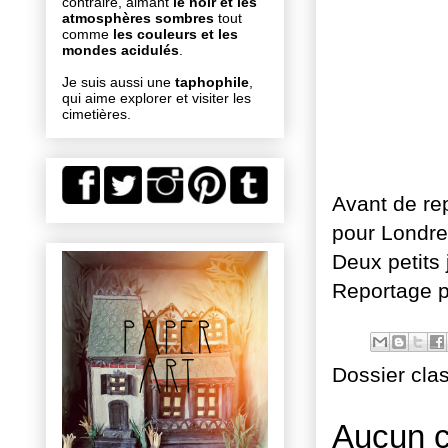
contraire, aimant
le noir et les
atmosphères sombres
tout
comme
les couleurs et les
mondes acidulés
.
Je suis aussi une
taphophile
,
qui aime explorer et visiter les
cimetières.
Avant de rep
pour Londre
Deux petits 
Reportage p
Dossier cla
Aucun 