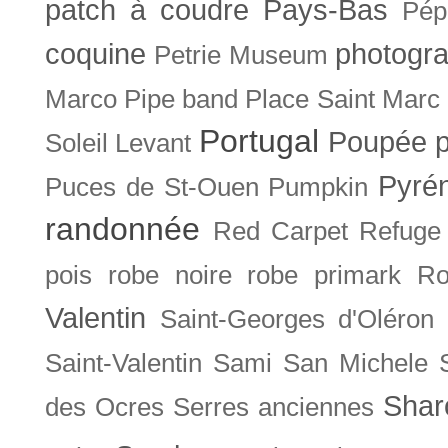
patch à coudre
Pays-Bas
Pép
coquine
photogra
Petrie Museum
Marco
Pipe band
Place Saint Marc
Portugal
Poupée
Soleil Levant
Pyré
Puces de St-Ouen
Pumpkin
randonnée
Red Carpet
Refuge
pois
robe noire
robe primark
Ro
Valentin
Saint-Georges d'Oléron
Saint-Valentin
Sami
San Michele
Shar
des Ocres
Serres anciennes