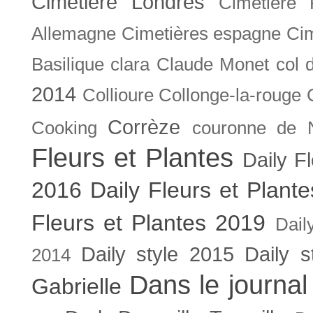
Cimetière Londres
Cimetière 
Allemagne
Cimetières espagne
Cim
Basilique
clara
Claude Monet
col 
2014
Collioure
Collonge-la-rouge
Corrèze
Cooking
couronne de 
Fleurs et Plantes
Daily F
2016
Daily Fleurs et Plant
Fleurs et Plantes 2019
Dail
Daily style 2015
Daily s
2014
Dans le journal
Gabrielle