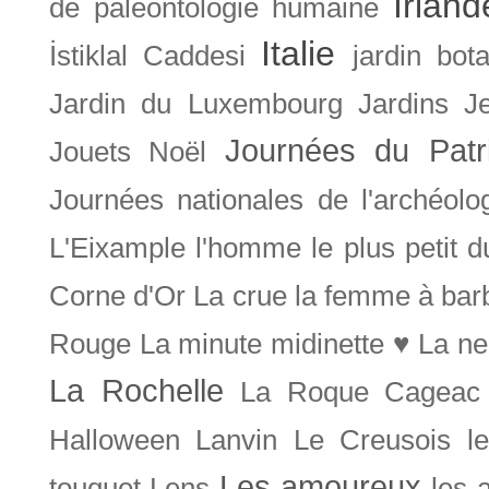
Irland
de paléontologie humaine
Italie
İstiklal Caddesi
jardin bot
Jardin du Luxembourg
Jardins
J
Journées du Patr
Jouets Noël
Journées nationales de l'archéolo
L'Eixample
l'homme le plus petit 
Corne d'Or
La crue
la femme à bar
Rouge
La minute midinette ♥
La ne
La Rochelle
La Roque Cageac
Halloween
Lanvin
Le Creusois
l
Les amoureux
touquet
Lens
les 