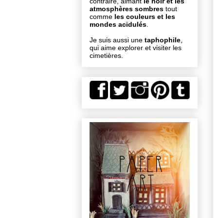
contraire, aimant
le noir et les
atmosphères sombres
tout
comme
les couleurs et les
mondes acidulés
.
Je suis aussi une
taphophile
,
qui aime explorer et visiter les
cimetières.