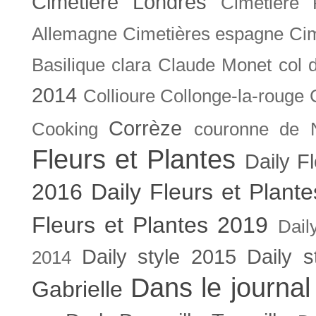
Cimetière Londres
Cimetière 
Allemagne
Cimetières espagne
Cim
Basilique
clara
Claude Monet
col 
2014
Collioure
Collonge-la-rouge
Corrèze
Cooking
couronne de 
Fleurs et Plantes
Daily F
2016
Daily Fleurs et Plant
Fleurs et Plantes 2019
Dail
Daily style 2015
Daily s
2014
Dans le journal
Gabrielle