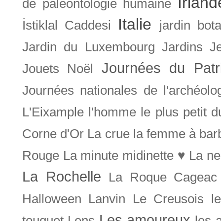
Irland
de paléontologie humaine
Italie
İstiklal Caddesi
jardin bot
Jardin du Luxembourg
Jardins
J
Journées du Patr
Jouets Noël
Journées nationales de l'archéolo
L'Eixample
l'homme le plus petit 
Corne d'Or
La crue
la femme à bar
Rouge
La minute midinette ♥
La ne
La Rochelle
La Roque Cageac
Halloween
Lanvin
Le Creusois
l
Les amoureux
touquet
Lens
les 