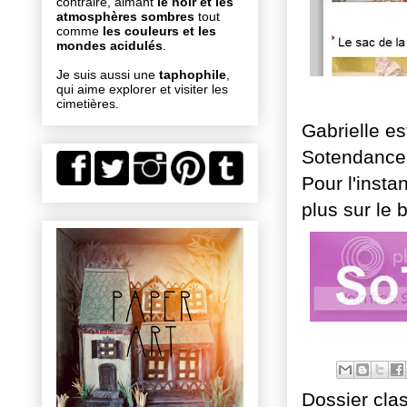
contraire, aimant
le noir et les
atmosphères sombres
tout
comme
les couleurs et les
mondes acidulés
.
Je suis aussi une
taphophile
,
qui aime explorer et visiter les
cimetières.
Gabrielle e
Sotendances,
Pour l'insta
plus sur le 
Dossier cla