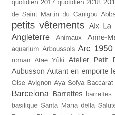
201
quotidien
2017 quotidien
2018
de Saint Martin du Canigou
Abb
petits vêtements
Aix La 
Angleterre
Anne-M
Animaux
Arc 1950
aquarium
Arboussols
Atelier Petit 
roman
Atae Yûki
Aubusson
Autant en emporte l
Oise
Avignon
Aya Sofya
Baccarat
Barcelona
Barrettes
barrettes
basilique Santa Maria della Salut