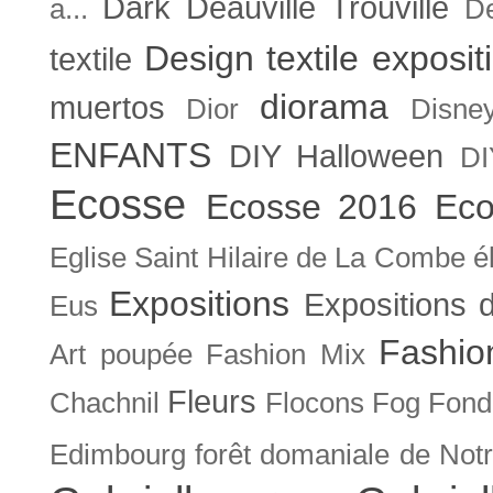
Dark
Deauville Trouville
a...
De
Design textile exposit
textile
diorama
muertos
Dior
Disne
ENFANTS
DIY Halloween
DI
Ecosse
Ecosse 2016
Eco
Eglise Saint Hilaire de La Combe
é
Expositions
Expositions
Eus
Fashio
Art poupée
Fashion Mix
Fleurs
Chachnil
Flocons
Fog
Fonda
Edimbourg
forêt domaniale de Not