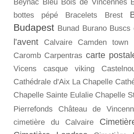
Beynac
Bleu
Bois de Vincennes
bottes pépé
Bracelets
Brest
Budapest
Bunad
Burano
Buscs
l'avent
Calvaire
Camden town
carte posta
Caromb
Carpentras
Vicens
casque viking
Castelno
Cathédrale d'Aix La Chapelle
Cathé
Chapelle Sainte Eulalie
Chapelle S
Pierrefonds
Château de Vincenn
Cimetiè
cimetière du Calvaire