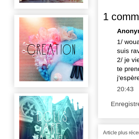
1 comme
Anony
1/ woua
suis rav
2/ je v
te pren
j'espèr
20:43
Enregist
Article plus réce