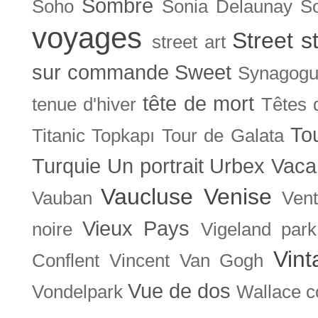
Sombre
Soho
Sonia Delaunay
So
voyages
Street s
street art
sur commande
Sweet
Synagog
tête de mort
tenue d'hiver
Têtes 
To
Titanic
Topkapı
Tour de Galata
Turquie
Un portrait
Urbex
Vaca
Vaucluse
Venise
Vauban
Ven
Vieux Pays
noire
Vigeland park
Vint
Conflent
Vincent Van Gogh
Vue de dos
Vondelpark
Wallace co