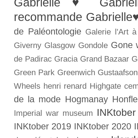
Gabrielle ♥
Gabrie
recommande
Gabrielle
de Paléontologie
Galerie l'Art 
Gone w
Giverny
Glasgow
Gondole
de Padirac
Gracia
Grand Bazaar
G
Green Park
Greenwich
Gustaafson
Wheels
henri renard
Highgate cem
de la mode
Hogmanay
Honfle
INKtober
Imperial war museum
INKtober 2019
INKtober 2020