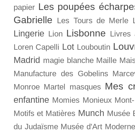
Les poupées écharpe
papier
Gabrielle
Les Tours de Merle
Lisbonne
Lingerie
Lion
Livres
Louv
Lot
Loren Capelli
Louboutin
Madrid
magie blanche
Maille
Mais
Manufacture des Gobelins
Marce
Mes cr
Monroe
Martel
masques
enfantine
Momies
Monieux
Mont-
Munch
Motifs et Matières
Musée B
du Judaïsme
Musée d'Art Moderne