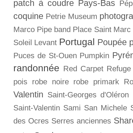
patch à coudre
Pays-Bas
Pép
coquine
photogra
Petrie Museum
Marco
Pipe band
Place Saint Marc
Portugal
Poupée
Soleil Levant
Pyré
Puces de St-Ouen
Pumpkin
randonnée
Red Carpet
Refuge
pois
robe noire
robe primark
Ro
Valentin
Saint-Georges d'Oléron
Saint-Valentin
Sami
San Michele
Shar
des Ocres
Serres anciennes