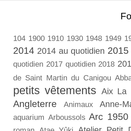
Fo
104
1900
1910
1930
1948
1949
1
2014
2015
2014 au quotidien
201
quotidien
2017 quotidien
2018
de Saint Martin du Canigou
Abb
petits vêtements
Aix La 
Angleterre
Anne-M
Animaux
Arc 1950
aquarium
Arboussols
Atelier Petit 
roman
Atae Yûki