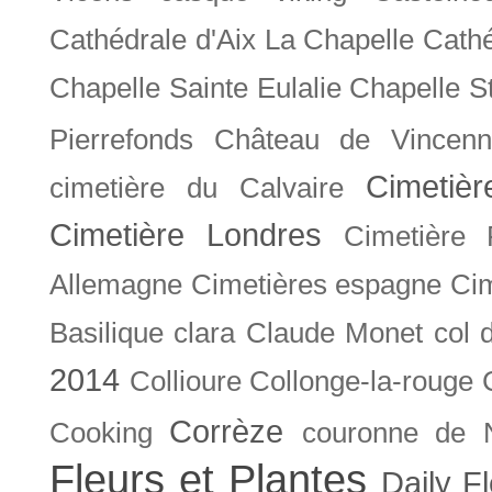
Cathédrale d'Aix La Chapelle
Cathé
Chapelle Sainte Eulalie
Chapelle S
Pierrefonds
Château de Vincenn
Cimetiè
cimetière du Calvaire
Cimetière Londres
Cimetière 
Allemagne
Cimetières espagne
Cim
Basilique
clara
Claude Monet
col 
2014
Collioure
Collonge-la-rouge
Corrèze
Cooking
couronne de 
Fleurs et Plantes
Daily F