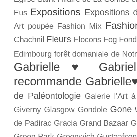
Expositions
Expositions
Eus
Fashio
Art poupée
Fashion Mix
Fleurs
Chachnil
Flocons
Fog
Fonda
Edimbourg
forêt domaniale de Not
Gabrielle ♥
Gabrie
recommande
Gabrielle
de Paléontologie
Galerie l'Art 
Gone w
Giverny
Glasgow
Gondole
de Padirac
Gracia
Grand Bazaar
G
Green Park
Greenwich
Gustaafson