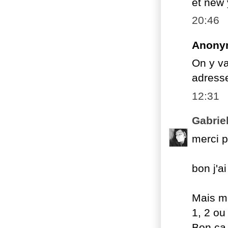
et new 
20:46
Anony
On y va
adress
12:31
Gabrie
merci p
bon j'a
Mais mo
1, 2 ou
Bon ça 