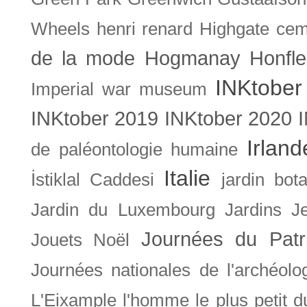
Wheels
henri renard
Highgate cem
de la mode
Hogmanay
Honfle
INKtober
Imperial war museum
INKtober 2019
INKtober 2020
Irland
de paléontologie humaine
Italie
İstiklal Caddesi
jardin bot
Jardin du Luxembourg
Jardins
J
Journées du Patr
Jouets Noël
Journées nationales de l'archéolo
L'Eixample
l'homme le plus petit 