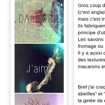
Gros coup d
(c'est angla
mais c'est t
Ils fabrique
principe d'u
Les savons 
fromage ou 
Il y a aussi
des texture
macarons et
Bref j'ai cr
abeilles" et
la gelée de