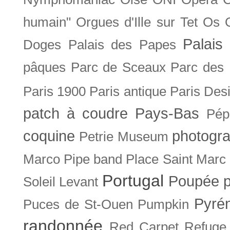
humain"
Orgues d'Ille sur Tet
Os
Palais 
Doges
Palais des Papes
pâques
Parc de Sceaux
Parc des
Paris 1900
Paris antique
Paris Des
patch à coudre
Pays-Bas
Pép
coquine
photogra
Petrie Museum
Marco
Pipe band
Place Saint Marc
Portugal
Poupée
Soleil Levant
Pyré
Puces de St-Ouen
Pumpkin
randonnée
Red Carpet
Refuge