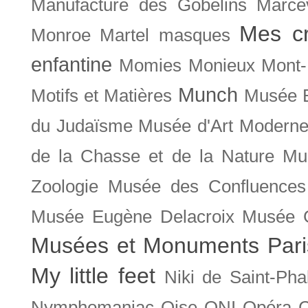
Manufacture des Gobelins
Marce
Mes cr
Monroe
Martel
masques
enfantine
Momies
Monieux
Mont-
Munch
Motifs et Matières
Musée B
du Judaïsme
Musée d'Art Moderne
de la Chasse et de la Nature
Mu
Zoologie
Musée des Confluences
Musée Eugène Delacroix
Musée 
Musées et Monuments Pari
My little feet
Niki de Saint-Pha
Nymphomaniac
Oise
ONI
Opéra 