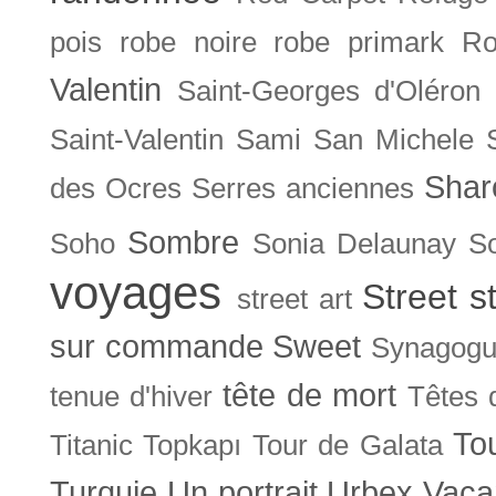
pois
robe noire
robe primark
Ro
Valentin
Saint-Georges d'Oléron
Saint-Valentin
Sami
San Michele
Shar
des Ocres
Serres anciennes
Sombre
Soho
Sonia Delaunay
So
voyages
Street s
street art
sur commande
Sweet
Synagog
tête de mort
tenue d'hiver
Têtes 
To
Titanic
Topkapı
Tour de Galata
Turquie
Un portrait
Urbex
Vaca