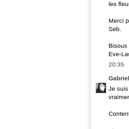
les fle
Merci p
Seb.
Bisous
Eve-La
20:35
Gabrie
Je suis
vraimen
Content