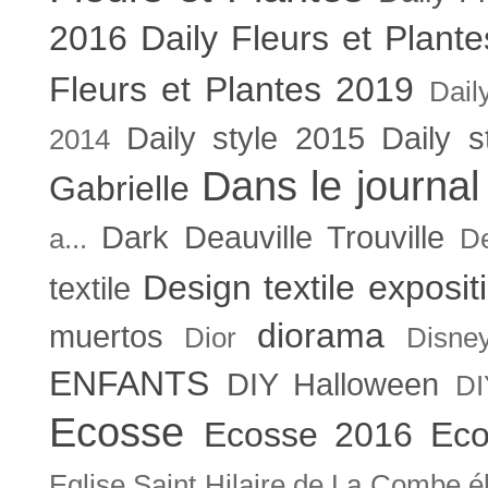
2016
Daily Fleurs et Plant
Fleurs et Plantes 2019
Dail
Daily style 2015
Daily s
2014
Dans le journal
Gabrielle
Dark
Deauville Trouville
a...
De
Design textile exposit
textile
diorama
muertos
Dior
Disne
ENFANTS
DIY Halloween
DI
Ecosse
Ecosse 2016
Eco
Eglise Saint Hilaire de La Combe
é