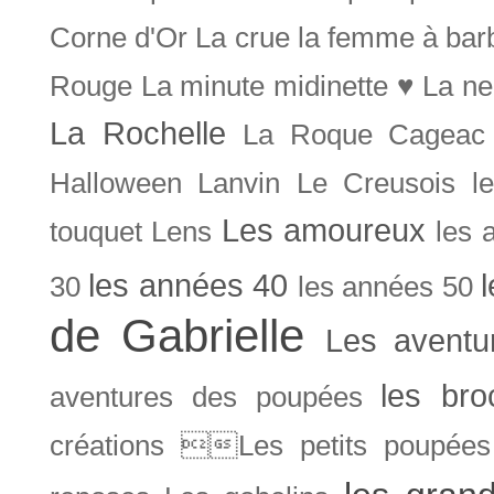
Corne d'Or
La crue
la femme à bar
Rouge
La minute midinette ♥
La ne
La Rochelle
La Roque Cageac
Halloween
Lanvin
Le Creusois
l
Les amoureux
touquet
Lens
les 
les années 40
30
les années 50
de Gabrielle
Les aventu
les bro
aventures des poupées
créations Les petits poupées 