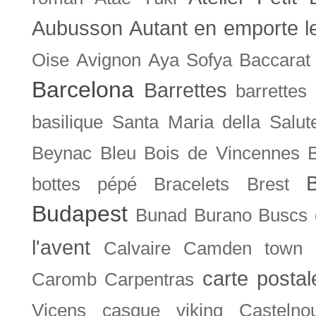
Aubusson
Autant en emporte l
Oise
Avignon
Aya Sofya
Baccarat
Barcelona
Barrettes
barrettes
basilique Santa Maria della Salut
Beynac
Bleu
Bois de Vincennes
bottes pépé
Bracelets
Brest
Budapest
Bunad
Burano
Buscs
l'avent
Calvaire
Camden town
carte posta
Caromb
Carpentras
Vicens
casque viking
Castelno