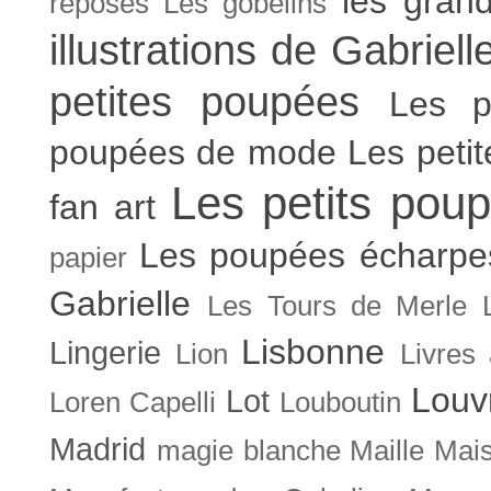
les gran
reposes
Les gobelins
illustrations de Gabriell
petites poupées
Les p
poupées de mode
Les peti
Les petits poup
fan art
Les poupées écharpe
papier
Gabrielle
Les Tours de Merle
Lisbonne
Lingerie
Lion
Livres
Louv
Lot
Loren Capelli
Louboutin
Madrid
magie blanche
Maille
Mais