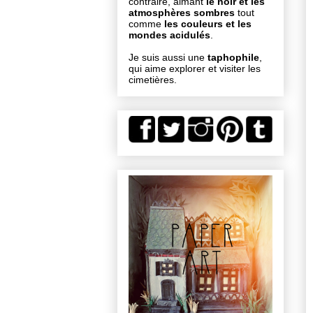
contraire, aimant
le noir et les
atmosphères sombres
tout
comme
les couleurs et les
mondes acidulés
.
Je suis aussi une
taphophile
,
qui aime explorer et visiter les
cimetières.