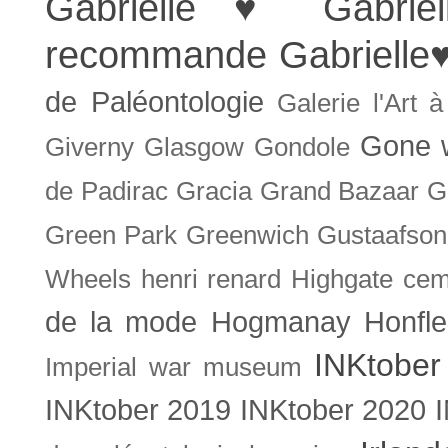
Gabrielle ♥
Gabrie
recommande
Gabrielle
de Paléontologie
Galerie l'Art 
Gone w
Giverny
Glasgow
Gondole
de Padirac
Gracia
Grand Bazaar
G
Green Park
Greenwich
Gustaafson
Wheels
henri renard
Highgate cem
de la mode
Hogmanay
Honfle
INKtober
Imperial war museum
INKtober 2019
INKtober 2020