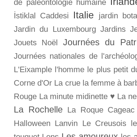
Irland
de paléontologie humaine
Italie
İstiklal Caddesi
jardin bot
Jardin du Luxembourg
Jardins
J
Journées du Patr
Jouets Noël
Journées nationales de l'archéolo
L'Eixample
l'homme le plus petit 
Corne d'Or
La crue
la femme à bar
Rouge
La minute midinette ♥
La ne
La Rochelle
La Roque Cageac
Halloween
Lanvin
Le Creusois
l
Les amoureux
touquet
Lens
les 