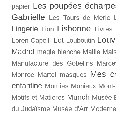
Les poupées écharpe
papier
Gabrielle
Les Tours de Merle
Lisbonne
Lingerie
Lion
Livres
Louv
Lot
Loren Capelli
Louboutin
Madrid
magie blanche
Maille
Mais
Manufacture des Gobelins
Marce
Mes cr
Monroe
Martel
masques
enfantine
Momies
Monieux
Mont-
Munch
Motifs et Matières
Musée B
du Judaïsme
Musée d'Art Moderne