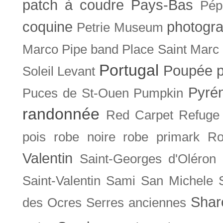
patch à coudre
Pays-Bas
Pép
coquine
photogra
Petrie Museum
Marco
Pipe band
Place Saint Marc
Portugal
Poupée
Soleil Levant
Pyré
Puces de St-Ouen
Pumpkin
randonnée
Red Carpet
Refuge
pois
robe noire
robe primark
Ro
Valentin
Saint-Georges d'Oléron
Saint-Valentin
Sami
San Michele
Shar
des Ocres
Serres anciennes