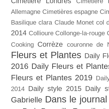
Cimetière Londres
Cimetière 
Allemagne
Cimetières espagne
Cim
Basilique
clara
Claude Monet
col 
2014
Collioure
Collonge-la-rouge
Corrèze
Cooking
couronne de 
Fleurs et Plantes
Daily F
2016
Daily Fleurs et Plant
Fleurs et Plantes 2019
Dail
Daily style 2015
Daily s
2014
Dans le journal
Gabrielle