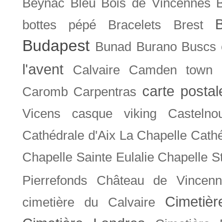
Beynac
Bleu
Bois de Vincennes
bottes pépé
Bracelets
Brest
Budapest
Bunad
Burano
Buscs
l'avent
Calvaire
Camden town
carte posta
Caromb
Carpentras
Vicens
casque viking
Castelno
Cathédrale d'Aix La Chapelle
Cathé
Chapelle Sainte Eulalie
Chapelle S
Pierrefonds
Château de Vincenn
Cimetiè
cimetière du Calvaire