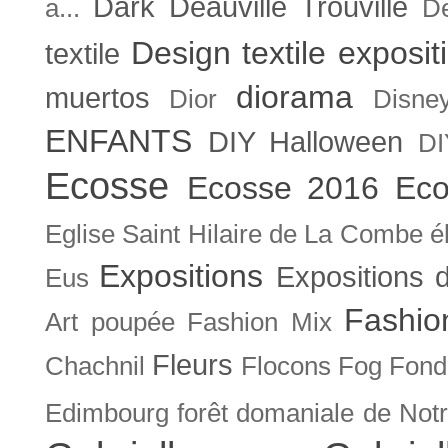
Dark
Deauville Trouville
a...
De
Design textile exposit
textile
diorama
muertos
Dior
Disne
ENFANTS
DIY Halloween
DI
Ecosse
Ecosse 2016
Eco
Eglise Saint Hilaire de La Combe
é
Expositions
Expositions
Eus
Fashio
Art poupée
Fashion Mix
Fleurs
Chachnil
Flocons
Fog
Fonda
Edimbourg
forêt domaniale de Not