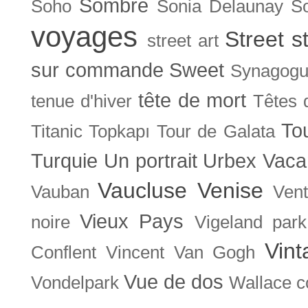
Sombre
Soho
Sonia Delaunay
So
voyages
Street s
street art
sur commande
Sweet
Synagog
tête de mort
tenue d'hiver
Têtes 
To
Titanic
Topkapı
Tour de Galata
Turquie
Un portrait
Urbex
Vaca
Vaucluse
Venise
Vauban
Ven
Vieux Pays
noire
Vigeland park
Vint
Conflent
Vincent Van Gogh
Vue de dos
Vondelpark
Wallace co