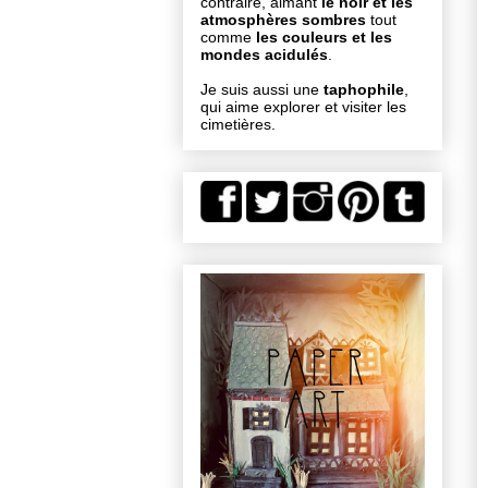
contraire, aimant
le noir et les
atmosphères sombres
tout
comme
les couleurs et les
mondes acidulés
.
Je suis aussi une
taphophile
,
qui aime explorer et visiter les
cimetières.