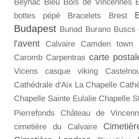
Beynac
Bleu
Bois de Vincennes
bottes pépé
Bracelets
Brest
Budapest
Bunad
Burano
Buscs
l'avent
Calvaire
Camden town
carte posta
Caromb
Carpentras
Vicens
casque viking
Castelno
Cathédrale d'Aix La Chapelle
Cathé
Chapelle Sainte Eulalie
Chapelle S
Pierrefonds
Château de Vincenn
Cimetiè
cimetière du Calvaire