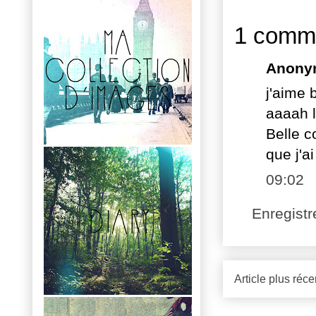
1 comme
Anony
j'aime 
aaaah l
Belle c
que j'a
09:02
Enregist
Article plus réce