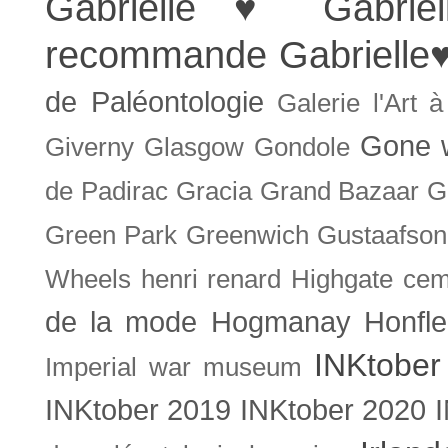
Gabrielle ♥
Gabrie
recommande
Gabrielle
de Paléontologie
Galerie l'Art 
Gone w
Giverny
Glasgow
Gondole
de Padirac
Gracia
Grand Bazaar
G
Green Park
Greenwich
Gustaafson
Wheels
henri renard
Highgate cem
de la mode
Hogmanay
Honfle
INKtober
Imperial war museum
INKtober 2019
INKtober 2020