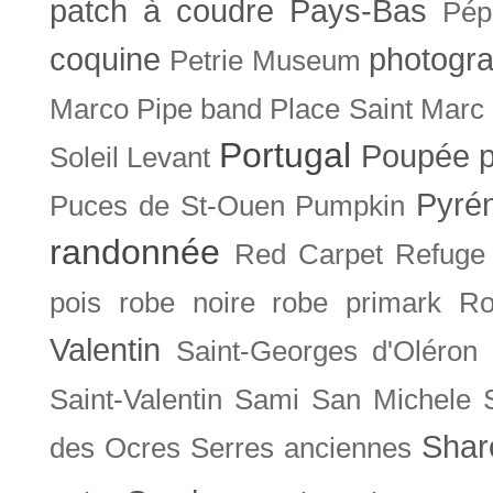
patch à coudre
Pays-Bas
Pép
coquine
photogra
Petrie Museum
Marco
Pipe band
Place Saint Marc
Portugal
Poupée
Soleil Levant
Pyré
Puces de St-Ouen
Pumpkin
randonnée
Red Carpet
Refuge
pois
robe noire
robe primark
Ro
Valentin
Saint-Georges d'Oléron
Saint-Valentin
Sami
San Michele
Shar
des Ocres
Serres anciennes