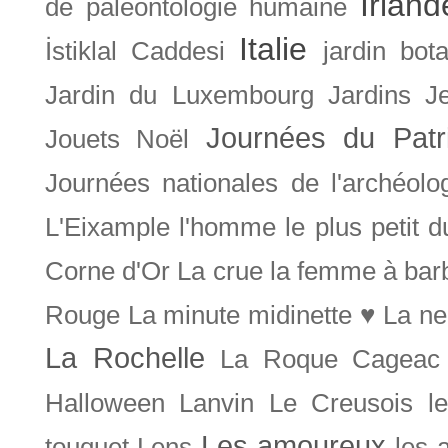
Irland
de paléontologie humaine
Italie
İstiklal Caddesi
jardin bot
Jardin du Luxembourg
Jardins
J
Journées du Patr
Jouets Noël
Journées nationales de l'archéolo
L'Eixample
l'homme le plus petit 
Corne d'Or
La crue
la femme à bar
Rouge
La minute midinette ♥
La ne
La Rochelle
La Roque Cageac
Halloween
Lanvin
Le Creusois
l
Les amoureux
touquet
Lens
les 