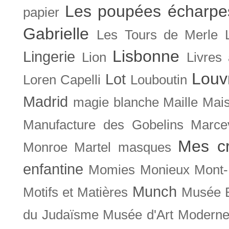
Les poupées écharpe
papier
Gabrielle
Les Tours de Merle
Lisbonne
Lingerie
Lion
Livres
Louv
Lot
Loren Capelli
Louboutin
Madrid
magie blanche
Maille
Mais
Manufacture des Gobelins
Marce
Mes cr
Monroe
Martel
masques
enfantine
Momies
Monieux
Mont-
Munch
Motifs et Matières
Musée B
du Judaïsme
Musée d'Art Moderne