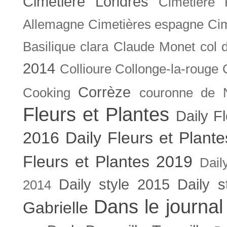
Cimetière Londres
Cimetière 
Allemagne
Cimetières espagne
Cim
Basilique
clara
Claude Monet
col 
2014
Collioure
Collonge-la-rouge
Corrèze
Cooking
couronne de 
Fleurs et Plantes
Daily F
2016
Daily Fleurs et Plant
Fleurs et Plantes 2019
Dail
Daily style 2015
Daily s
2014
Dans le journal
Gabrielle