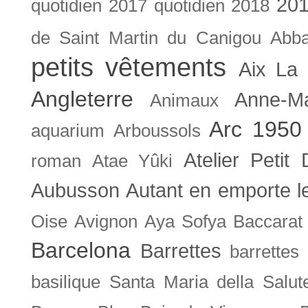
201
quotidien
2017 quotidien
2018
de Saint Martin du Canigou
Abb
petits vêtements
Aix La 
Angleterre
Anne-M
Animaux
Arc 1950
aquarium
Arboussols
Atelier Petit 
roman
Atae Yûki
Aubusson
Autant en emporte l
Oise
Avignon
Aya Sofya
Baccarat
Barcelona
Barrettes
barrettes
basilique Santa Maria della Salut