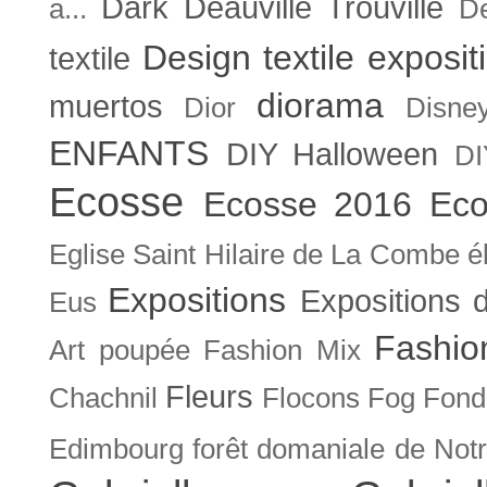
Dark
Deauville Trouville
a...
De
Design textile exposit
textile
diorama
muertos
Dior
Disne
ENFANTS
DIY Halloween
DI
Ecosse
Ecosse 2016
Eco
Eglise Saint Hilaire de La Combe
é
Expositions
Expositions
Eus
Fashio
Art poupée
Fashion Mix
Fleurs
Chachnil
Flocons
Fog
Fonda
Edimbourg
forêt domaniale de Not