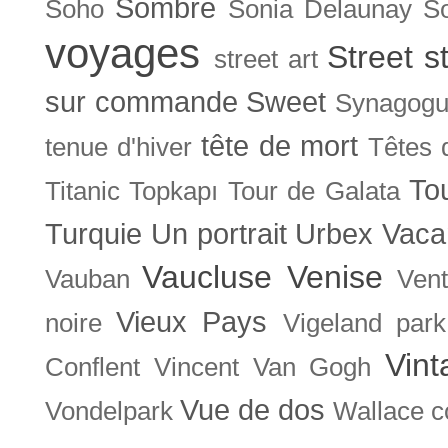
Sombre
Soho
Sonia Delaunay
So
voyages
Street s
street art
sur commande
Sweet
Synagog
tête de mort
tenue d'hiver
Têtes 
To
Titanic
Topkapı
Tour de Galata
Turquie
Un portrait
Urbex
Vaca
Vaucluse
Venise
Vauban
Ven
Vieux Pays
noire
Vigeland park
Vint
Conflent
Vincent Van Gogh
Vue de dos
Vondelpark
Wallace co