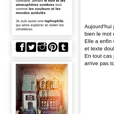
contraire, aimant
le noir et les
atmosphères sombres
tout
comme
les couleurs et les
mondes acidulés
.
Je suis aussi une
taphophile
,
qui aime explorer et visiter les
Aujourd'hui 
cimetières.
bien le mot 
Elle a enfin
et texte dou
En tout cas 
arrive pas t