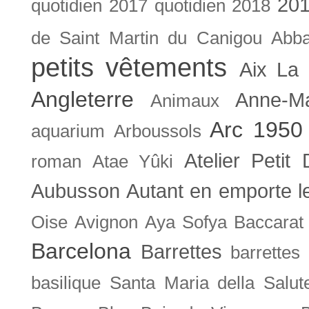
201
quotidien
2017 quotidien
2018
de Saint Martin du Canigou
Abb
petits vêtements
Aix La 
Angleterre
Anne-M
Animaux
Arc 1950
aquarium
Arboussols
Atelier Petit 
roman
Atae Yûki
Aubusson
Autant en emporte l
Oise
Avignon
Aya Sofya
Baccarat
Barcelona
Barrettes
barrettes
basilique Santa Maria della Salut