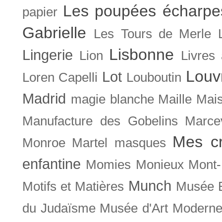
Les poupées écharpe
papier
Gabrielle
Les Tours de Merle
Lisbonne
Lingerie
Lion
Livres
Louv
Lot
Loren Capelli
Louboutin
Madrid
magie blanche
Maille
Mais
Manufacture des Gobelins
Marce
Mes cr
Monroe
Martel
masques
enfantine
Momies
Monieux
Mont-
Munch
Motifs et Matières
Musée B
du Judaïsme
Musée d'Art Moderne