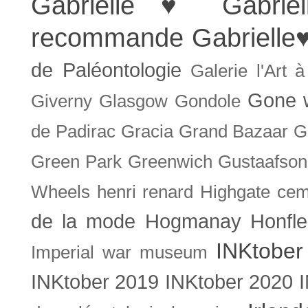
Gabrielle ♥
Gabrie
recommande
Gabrielle
de Paléontologie
Galerie l'Art 
Gone w
Giverny
Glasgow
Gondole
de Padirac
Gracia
Grand Bazaar
G
Green Park
Greenwich
Gustaafson
Wheels
henri renard
Highgate cem
de la mode
Hogmanay
Honfle
INKtober
Imperial war museum
INKtober 2019
INKtober 2020