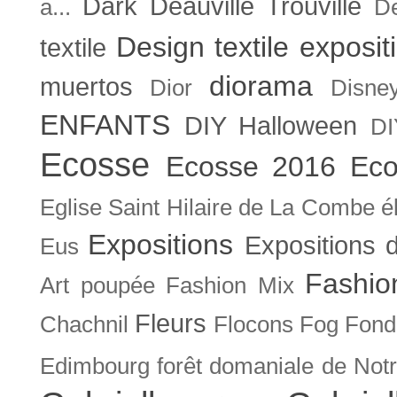
Dark
Deauville Trouville
a...
De
Design textile exposit
textile
diorama
muertos
Dior
Disne
ENFANTS
DIY Halloween
DI
Ecosse
Ecosse 2016
Eco
Eglise Saint Hilaire de La Combe
é
Expositions
Expositions
Eus
Fashio
Art poupée
Fashion Mix
Fleurs
Chachnil
Flocons
Fog
Fonda
Edimbourg
forêt domaniale de Not