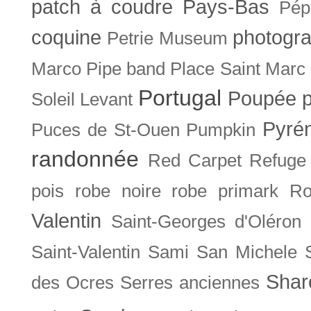
patch à coudre
Pays-Bas
Pép
coquine
photogra
Petrie Museum
Marco
Pipe band
Place Saint Marc
Portugal
Poupée
Soleil Levant
Pyré
Puces de St-Ouen
Pumpkin
randonnée
Red Carpet
Refuge
pois
robe noire
robe primark
Ro
Valentin
Saint-Georges d'Oléron
Saint-Valentin
Sami
San Michele
Shar
des Ocres
Serres anciennes