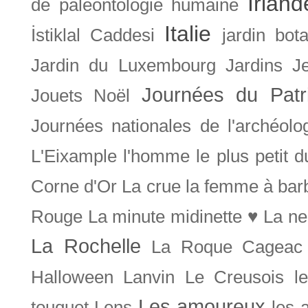
Irland
de paléontologie humaine
Italie
İstiklal Caddesi
jardin bot
Jardin du Luxembourg
Jardins
J
Journées du Patr
Jouets Noël
Journées nationales de l'archéolo
L'Eixample
l'homme le plus petit 
Corne d'Or
La crue
la femme à bar
Rouge
La minute midinette ♥
La ne
La Rochelle
La Roque Cageac
Halloween
Lanvin
Le Creusois
l
Les amoureux
touquet
Lens
les 