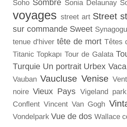
Sombre
Soho
Sonia Delaunay
So
voyages
Street s
street art
sur commande
Sweet
Synagog
tête de mort
tenue d'hiver
Têtes 
To
Titanic
Topkapı
Tour de Galata
Turquie
Un portrait
Urbex
Vaca
Vaucluse
Venise
Vauban
Ven
Vieux Pays
noire
Vigeland park
Vint
Conflent
Vincent Van Gogh
Vue de dos
Vondelpark
Wallace co