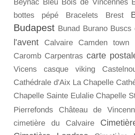
Beynac
Bleu
Bois de Vincennes
bottes pépé
Bracelets
Brest
Budapest
Bunad
Burano
Buscs
l'avent
Calvaire
Camden town
carte posta
Caromb
Carpentras
Vicens
casque viking
Castelno
Cathédrale d'Aix La Chapelle
Cathé
Chapelle Sainte Eulalie
Chapelle S
Pierrefonds
Château de Vincenn
Cimetiè
cimetière du Calvaire