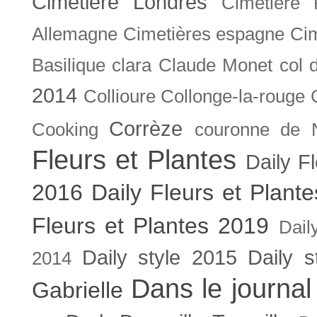
Cimetière Londres
Cimetière 
Allemagne
Cimetières espagne
Cim
Basilique
clara
Claude Monet
col 
2014
Collioure
Collonge-la-rouge
Corrèze
Cooking
couronne de 
Fleurs et Plantes
Daily F
2016
Daily Fleurs et Plant
Fleurs et Plantes 2019
Dail
Daily style 2015
Daily s
2014
Dans le journal
Gabrielle