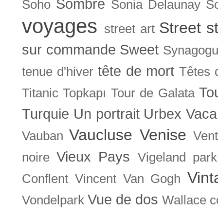
Sombre
Soho
Sonia Delaunay
So
voyages
Street s
street art
sur commande
Sweet
Synagog
tête de mort
tenue d'hiver
Têtes 
To
Titanic
Topkapı
Tour de Galata
Turquie
Un portrait
Urbex
Vaca
Vaucluse
Venise
Vauban
Ven
Vieux Pays
noire
Vigeland park
Vint
Conflent
Vincent Van Gogh
Vue de dos
Vondelpark
Wallace co