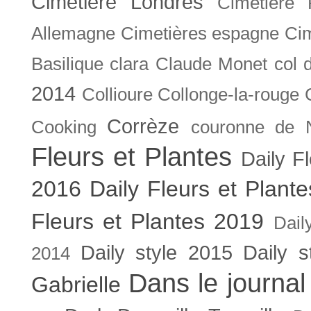
Cimetière Londres
Cimetière 
Allemagne
Cimetières espagne
Cim
Basilique
clara
Claude Monet
col 
2014
Collioure
Collonge-la-rouge
Corrèze
Cooking
couronne de 
Fleurs et Plantes
Daily F
2016
Daily Fleurs et Plant
Fleurs et Plantes 2019
Dail
Daily style 2015
Daily s
2014
Dans le journal
Gabrielle