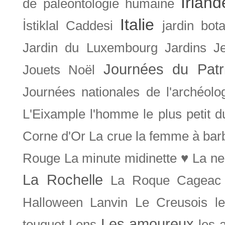
Irland
de paléontologie humaine
Italie
İstiklal Caddesi
jardin bot
Jardin du Luxembourg
Jardins
J
Journées du Patr
Jouets Noël
Journées nationales de l'archéolo
L'Eixample
l'homme le plus petit 
Corne d'Or
La crue
la femme à bar
Rouge
La minute midinette ♥
La ne
La Rochelle
La Roque Cageac
Halloween
Lanvin
Le Creusois
l
Les amoureux
touquet
Lens
les 