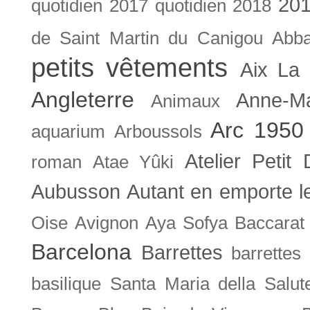
201
quotidien
2017 quotidien
2018
de Saint Martin du Canigou
Abb
petits vêtements
Aix La 
Angleterre
Anne-M
Animaux
Arc 1950
aquarium
Arboussols
Atelier Petit 
roman
Atae Yûki
Aubusson
Autant en emporte l
Oise
Avignon
Aya Sofya
Baccarat
Barcelona
Barrettes
barrettes
basilique Santa Maria della Salut