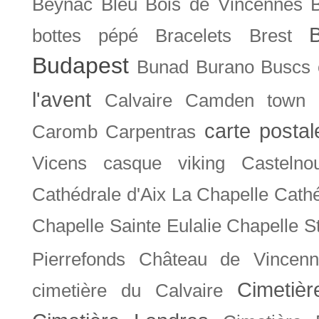
Beynac
Bleu
Bois de Vincennes
bottes pépé
Bracelets
Brest
Budapest
Bunad
Burano
Buscs
l'avent
Calvaire
Camden town
carte posta
Caromb
Carpentras
Vicens
casque viking
Castelno
Cathédrale d'Aix La Chapelle
Cathé
Chapelle Sainte Eulalie
Chapelle S
Pierrefonds
Château de Vincenn
Cimetiè
cimetière du Calvaire