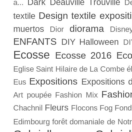
Dark
Deauville Trouville
a...
De
Design textile exposit
textile
diorama
muertos
Dior
Disne
ENFANTS
DIY Halloween
DI
Ecosse
Ecosse 2016
Eco
Eglise Saint Hilaire de La Combe
é
Expositions
Expositions
Eus
Fashio
Art poupée
Fashion Mix
Fleurs
Chachnil
Flocons
Fog
Fonda
Edimbourg
forêt domaniale de Not