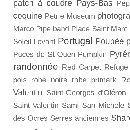
patch à coudre
Pays-Bas
Pép
coquine
photogra
Petrie Museum
Marco
Pipe band
Place Saint Marc
Portugal
Poupée
Soleil Levant
Pyré
Puces de St-Ouen
Pumpkin
randonnée
Red Carpet
Refuge
pois
robe noire
robe primark
Ro
Valentin
Saint-Georges d'Oléron
Saint-Valentin
Sami
San Michele
Shar
des Ocres
Serres anciennes