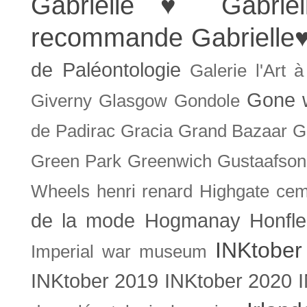
Gabrielle ♥
Gabrie
recommande
Gabrielle
de Paléontologie
Galerie l'Art 
Gone w
Giverny
Glasgow
Gondole
de Padirac
Gracia
Grand Bazaar
G
Green Park
Greenwich
Gustaafson
Wheels
henri renard
Highgate cem
de la mode
Hogmanay
Honfle
INKtober
Imperial war museum
INKtober 2019
INKtober 2020