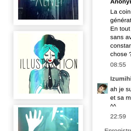
Anony
La coin
générat
En tout
sans avo
constam
chose 
08:55
Izumihi
ah je s
et sa m
^^
22:59
Enregist