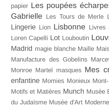
Les poupées écharpe
papier
Gabrielle
Les Tours de Merle
Lisbonne
Lingerie
Lion
Livres
Louv
Lot
Loren Capelli
Louboutin
Madrid
magie blanche
Maille
Mais
Manufacture des Gobelins
Marce
Mes cr
Monroe
Martel
masques
enfantine
Momies
Monieux
Mont-
Munch
Motifs et Matières
Musée B
du Judaïsme
Musée d'Art Moderne