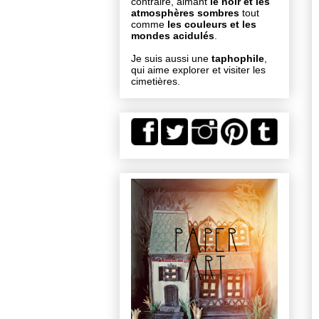
contraire, aimant
le noir et les
atmosphères sombres
tout
comme
les couleurs et les
mondes acidulés
.
Je suis aussi une
taphophile
,
qui aime explorer et visiter les
cimetières.