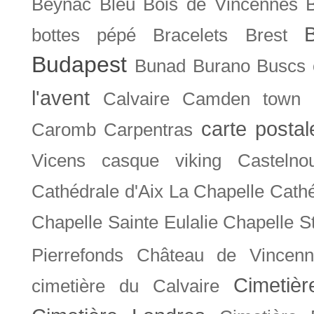
Beynac
Bleu
Bois de Vincennes
bottes pépé
Bracelets
Brest
Budapest
Bunad
Burano
Buscs
l'avent
Calvaire
Camden town
carte posta
Caromb
Carpentras
Vicens
casque viking
Castelno
Cathédrale d'Aix La Chapelle
Cathé
Chapelle Sainte Eulalie
Chapelle S
Pierrefonds
Château de Vincenn
Cimetiè
cimetière du Calvaire