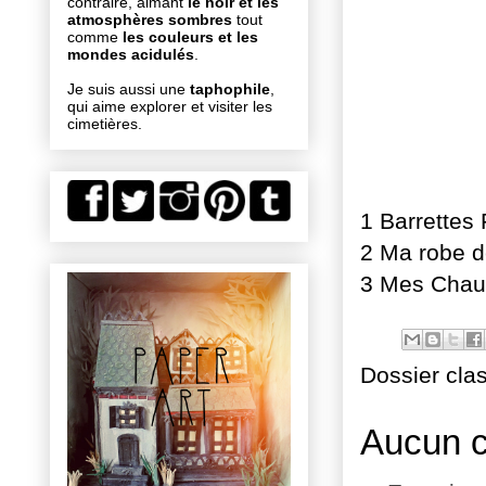
contraire, aimant
le noir et les
atmosphères sombres
tout
comme
les couleurs et les
mondes acidulés
.
Je suis aussi une
taphophile
,
qui aime explorer et visiter les
cimetières.
1 Barrettes
2 Ma robe 
3 Mes Chaus
Dossier cla
Aucun 