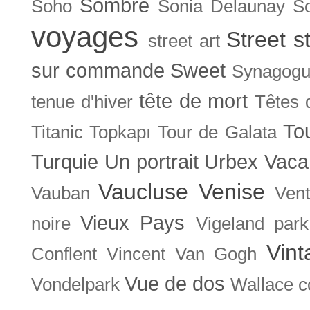
Sombre
Soho
Sonia Delaunay
So
voyages
Street s
street art
sur commande
Sweet
Synagog
tête de mort
tenue d'hiver
Têtes 
To
Titanic
Topkapı
Tour de Galata
Turquie
Un portrait
Urbex
Vaca
Vaucluse
Venise
Vauban
Ven
Vieux Pays
noire
Vigeland park
Vint
Conflent
Vincent Van Gogh
Vue de dos
Vondelpark
Wallace co