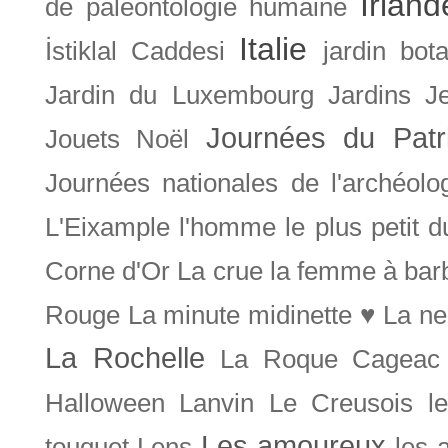
Irland
de paléontologie humaine
Italie
İstiklal Caddesi
jardin bot
Jardin du Luxembourg
Jardins
J
Journées du Patr
Jouets Noël
Journées nationales de l'archéolo
L'Eixample
l'homme le plus petit 
Corne d'Or
La crue
la femme à bar
Rouge
La minute midinette ♥
La ne
La Rochelle
La Roque Cageac
Halloween
Lanvin
Le Creusois
l
Les amoureux
touquet
Lens
les 