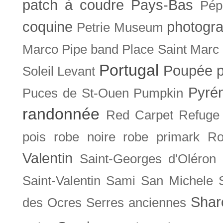
patch à coudre
Pays-Bas
Pép
coquine
photogra
Petrie Museum
Marco
Pipe band
Place Saint Marc
Portugal
Poupée
Soleil Levant
Pyré
Puces de St-Ouen
Pumpkin
randonnée
Red Carpet
Refuge
pois
robe noire
robe primark
Ro
Valentin
Saint-Georges d'Oléron
Saint-Valentin
Sami
San Michele
Shar
des Ocres
Serres anciennes