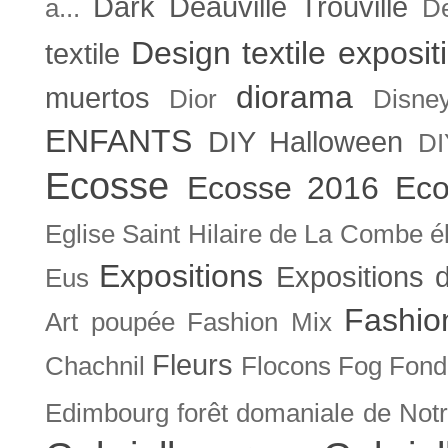
Dark
Deauville Trouville
a...
De
Design textile exposit
textile
diorama
muertos
Dior
Disne
ENFANTS
DIY Halloween
DI
Ecosse
Ecosse 2016
Eco
Eglise Saint Hilaire de La Combe
é
Expositions
Expositions
Eus
Fashio
Art poupée
Fashion Mix
Fleurs
Chachnil
Flocons
Fog
Fonda
Edimbourg
forêt domaniale de Not