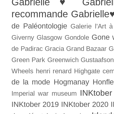
Gabrielle ♥
Gabrie
recommande
Gabrielle
de Paléontologie
Galerie l'Art 
Gone w
Giverny
Glasgow
Gondole
de Padirac
Gracia
Grand Bazaar
G
Green Park
Greenwich
Gustaafson
Wheels
henri renard
Highgate cem
de la mode
Hogmanay
Honfle
INKtober
Imperial war museum
INKtober 2019
INKtober 2020