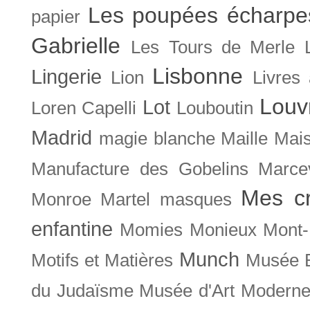
Les poupées écharpe
papier
Gabrielle
Les Tours de Merle
Lisbonne
Lingerie
Lion
Livres
Louv
Lot
Loren Capelli
Louboutin
Madrid
magie blanche
Maille
Mais
Manufacture des Gobelins
Marce
Mes cr
Monroe
Martel
masques
enfantine
Momies
Monieux
Mont-
Munch
Motifs et Matières
Musée B
du Judaïsme
Musée d'Art Moderne