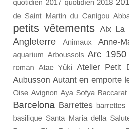
201
quotidien
2017 quotidien
2018
de Saint Martin du Canigou
Abb
petits vêtements
Aix La 
Angleterre
Anne-M
Animaux
Arc 1950
aquarium
Arboussols
Atelier Petit 
roman
Atae Yûki
Aubusson
Autant en emporte l
Oise
Avignon
Aya Sofya
Baccarat
Barcelona
Barrettes
barrettes
basilique Santa Maria della Salut