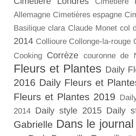
Cimetière Londres
Cimetière 
Allemagne
Cimetières espagne
Cim
Basilique
clara
Claude Monet
col 
2014
Collioure
Collonge-la-rouge
Corrèze
Cooking
couronne de 
Fleurs et Plantes
Daily F
2016
Daily Fleurs et Plant
Fleurs et Plantes 2019
Dail
Daily style 2015
Daily s
2014
Dans le journal
Gabrielle