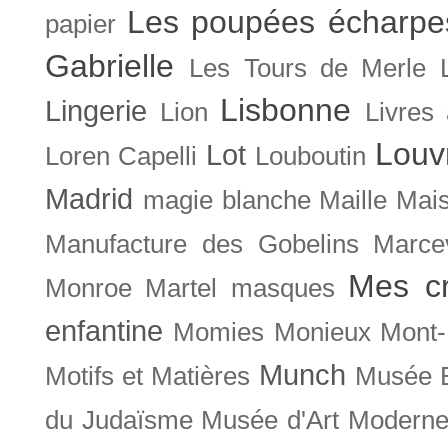
Les poupées écharpe
papier
Gabrielle
Les Tours de Merle
Lisbonne
Lingerie
Lion
Livres
Louv
Lot
Loren Capelli
Louboutin
Madrid
magie blanche
Maille
Mais
Manufacture des Gobelins
Marce
Mes cr
Monroe
Martel
masques
enfantine
Momies
Monieux
Mont-
Munch
Motifs et Matières
Musée B
du Judaïsme
Musée d'Art Moderne