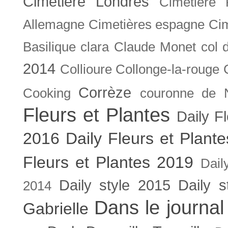
Cimetière Londres
Cimetière 
Allemagne
Cimetières espagne
Cim
Basilique
clara
Claude Monet
col 
2014
Collioure
Collonge-la-rouge
Corrèze
Cooking
couronne de 
Fleurs et Plantes
Daily F
2016
Daily Fleurs et Plant
Fleurs et Plantes 2019
Dail
Daily style 2015
Daily s
2014
Dans le journal
Gabrielle