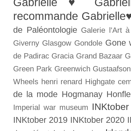
Gabrielle ♥
Gabrie
recommande
Gabrielle
de Paléontologie
Galerie l'Art 
Gone w
Giverny
Glasgow
Gondole
de Padirac
Gracia
Grand Bazaar
G
Green Park
Greenwich
Gustaafson
Wheels
henri renard
Highgate cem
de la mode
Hogmanay
Honfle
INKtober
Imperial war museum
INKtober 2019
INKtober 2020