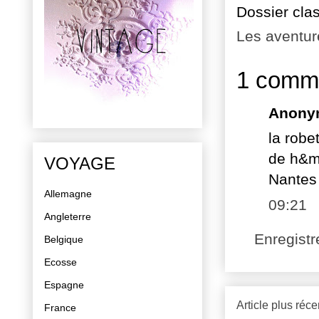
Dossier cla
Les aventur
1 comme
Anony
la robe
de h&m 
VOYAGE
Nantes 
Allemagne
09:21
Angleterre
Enregist
Belgique
Ecosse
Espagne
Article plus réce
France