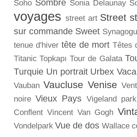
Sombre
Soho
Sonia Delaunay
So
voyages
Street s
street art
sur commande
Sweet
Synagog
tête de mort
tenue d'hiver
Têtes 
To
Titanic
Topkapı
Tour de Galata
Turquie
Un portrait
Urbex
Vaca
Vaucluse
Venise
Vauban
Ven
Vieux Pays
noire
Vigeland park
Vint
Conflent
Vincent Van Gogh
Vue de dos
Vondelpark
Wallace co