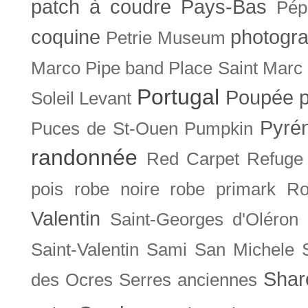
patch à coudre
Pays-Bas
Pép
coquine
photogra
Petrie Museum
Marco
Pipe band
Place Saint Marc
Portugal
Poupée
Soleil Levant
Pyré
Puces de St-Ouen
Pumpkin
randonnée
Red Carpet
Refuge
pois
robe noire
robe primark
Ro
Valentin
Saint-Georges d'Oléron
Saint-Valentin
Sami
San Michele
Shar
des Ocres
Serres anciennes