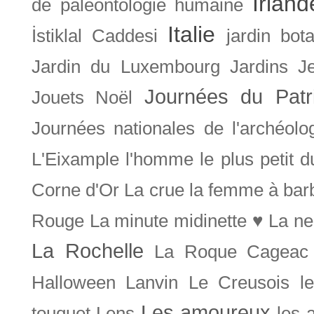
Irland
de paléontologie humaine
Italie
İstiklal Caddesi
jardin bot
Jardin du Luxembourg
Jardins
J
Journées du Patr
Jouets Noël
Journées nationales de l'archéolo
L'Eixample
l'homme le plus petit 
Corne d'Or
La crue
la femme à bar
Rouge
La minute midinette ♥
La ne
La Rochelle
La Roque Cageac
Halloween
Lanvin
Le Creusois
l
Les amoureux
touquet
Lens
les 