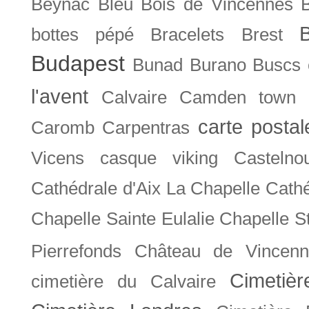
Beynac
Bleu
Bois de Vincennes
bottes pépé
Bracelets
Brest
Budapest
Bunad
Burano
Buscs
l'avent
Calvaire
Camden town
carte posta
Caromb
Carpentras
Vicens
casque viking
Castelno
Cathédrale d'Aix La Chapelle
Cathé
Chapelle Sainte Eulalie
Chapelle S
Pierrefonds
Château de Vincenn
Cimetiè
cimetière du Calvaire