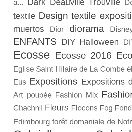
Dark
Deauville Trouville
a...
De
Design textile exposit
textile
diorama
muertos
Dior
Disne
ENFANTS
DIY Halloween
DI
Ecosse
Ecosse 2016
Eco
Eglise Saint Hilaire de La Combe
é
Expositions
Expositions
Eus
Fashio
Art poupée
Fashion Mix
Fleurs
Chachnil
Flocons
Fog
Fonda
Edimbourg
forêt domaniale de Not