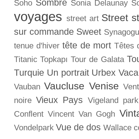
Sombre
Soho
Sonia Delaunay
So
voyages
Street s
street art
sur commande
Sweet
Synagog
tête de mort
tenue d'hiver
Têtes 
To
Titanic
Topkapı
Tour de Galata
Turquie
Un portrait
Urbex
Vaca
Vaucluse
Venise
Vauban
Ven
Vieux Pays
noire
Vigeland park
Vint
Conflent
Vincent Van Gogh
Vue de dos
Vondelpark
Wallace co