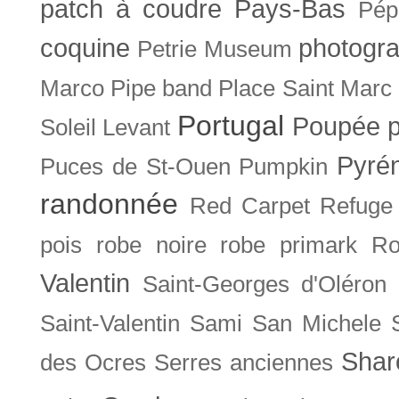
patch à coudre
Pays-Bas
Pép
coquine
photogra
Petrie Museum
Marco
Pipe band
Place Saint Marc
Portugal
Poupée
Soleil Levant
Pyré
Puces de St-Ouen
Pumpkin
randonnée
Red Carpet
Refuge
pois
robe noire
robe primark
Ro
Valentin
Saint-Georges d'Oléron
Saint-Valentin
Sami
San Michele
Shar
des Ocres
Serres anciennes