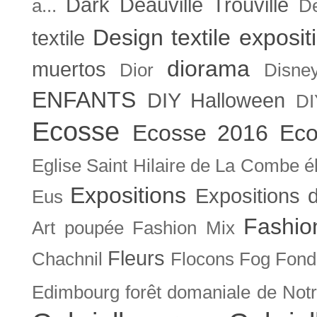
Dark
Deauville Trouville
a...
De
Design textile exposit
textile
diorama
muertos
Dior
Disne
ENFANTS
DIY Halloween
DI
Ecosse
Ecosse 2016
Eco
Eglise Saint Hilaire de La Combe
é
Expositions
Expositions
Eus
Fashio
Art poupée
Fashion Mix
Fleurs
Chachnil
Flocons
Fog
Fonda
Edimbourg
forêt domaniale de Not