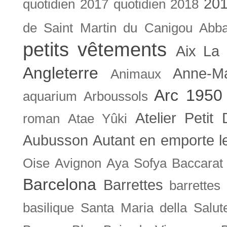
201
quotidien
2017 quotidien
2018
de Saint Martin du Canigou
Abb
petits vêtements
Aix La 
Angleterre
Anne-M
Animaux
Arc 1950
aquarium
Arboussols
Atelier Petit 
roman
Atae Yûki
Aubusson
Autant en emporte l
Oise
Avignon
Aya Sofya
Baccarat
Barcelona
Barrettes
barrettes
basilique Santa Maria della Salut