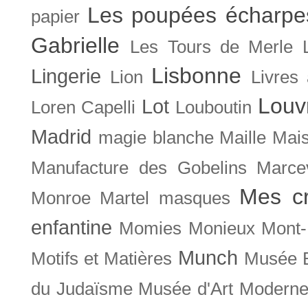
Les poupées écharpe
papier
Gabrielle
Les Tours de Merle
Lisbonne
Lingerie
Lion
Livres
Louv
Lot
Loren Capelli
Louboutin
Madrid
magie blanche
Maille
Mais
Manufacture des Gobelins
Marce
Mes cr
Monroe
Martel
masques
enfantine
Momies
Monieux
Mont-
Munch
Motifs et Matières
Musée B
du Judaïsme
Musée d'Art Moderne