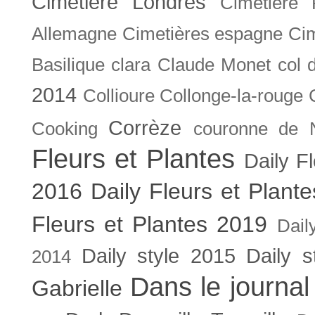
Cimetière Londres
Cimetière 
Allemagne
Cimetières espagne
Cim
Basilique
clara
Claude Monet
col 
2014
Collioure
Collonge-la-rouge
Corrèze
Cooking
couronne de 
Fleurs et Plantes
Daily F
2016
Daily Fleurs et Plant
Fleurs et Plantes 2019
Dail
Daily style 2015
Daily s
2014
Dans le journal
Gabrielle