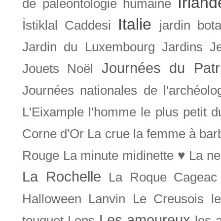
Irland
de paléontologie humaine
Italie
İstiklal Caddesi
jardin bot
Jardin du Luxembourg
Jardins
J
Journées du Patr
Jouets Noël
Journées nationales de l'archéolo
L'Eixample
l'homme le plus petit 
Corne d'Or
La crue
la femme à bar
Rouge
La minute midinette ♥
La ne
La Rochelle
La Roque Cageac
Halloween
Lanvin
Le Creusois
l
Les amoureux
touquet
Lens
les 