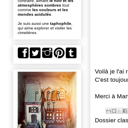
contraire, aimant
le noir et les
atmosphères sombres
tout
comme
les couleurs et les
mondes acidulés
.
Je suis aussi une
taphophile
,
qui aime explorer et visiter les
cimetières.
Voilà je l'a
C'est toujo
Merci à Mar
Dossier cla