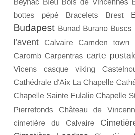
Beynac
Bleu
Bois de Vincennes
bottes pépé
Bracelets
Brest
Budapest
Bunad
Burano
Buscs
l'avent
Calvaire
Camden town
carte posta
Caromb
Carpentras
Vicens
casque viking
Castelno
Cathédrale d'Aix La Chapelle
Cathé
Chapelle Sainte Eulalie
Chapelle S
Pierrefonds
Château de Vincenn
Cimetiè
cimetière du Calvaire