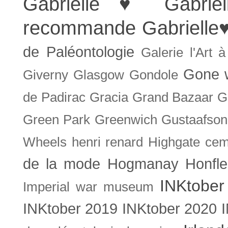
Gabrielle ♥
Gabrie
recommande
Gabrielle
de Paléontologie
Galerie l'Art 
Gone w
Giverny
Glasgow
Gondole
de Padirac
Gracia
Grand Bazaar
G
Green Park
Greenwich
Gustaafson
Wheels
henri renard
Highgate cem
de la mode
Hogmanay
Honfle
INKtober
Imperial war museum
INKtober 2019
INKtober 2020