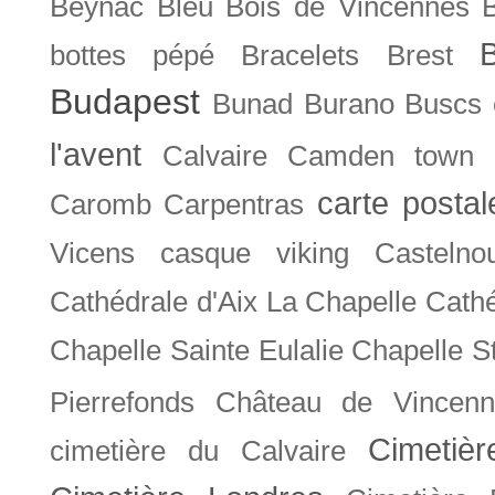
Beynac
Bleu
Bois de Vincennes
bottes pépé
Bracelets
Brest
Budapest
Bunad
Burano
Buscs
l'avent
Calvaire
Camden town
carte posta
Caromb
Carpentras
Vicens
casque viking
Castelno
Cathédrale d'Aix La Chapelle
Cathé
Chapelle Sainte Eulalie
Chapelle S
Pierrefonds
Château de Vincenn
Cimetiè
cimetière du Calvaire