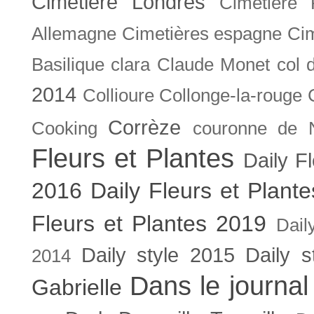
Cimetière Londres
Cimetière 
Allemagne
Cimetières espagne
Cim
Basilique
clara
Claude Monet
col 
2014
Collioure
Collonge-la-rouge
Corrèze
Cooking
couronne de 
Fleurs et Plantes
Daily F
2016
Daily Fleurs et Plant
Fleurs et Plantes 2019
Dail
Daily style 2015
Daily s
2014
Dans le journal
Gabrielle