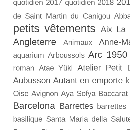
201
quotidien
2017 quotidien
2018
de Saint Martin du Canigou
Abb
petits vêtements
Aix La 
Angleterre
Anne-M
Animaux
Arc 1950
aquarium
Arboussols
Atelier Petit 
roman
Atae Yûki
Aubusson
Autant en emporte l
Oise
Avignon
Aya Sofya
Baccarat
Barcelona
Barrettes
barrettes
basilique Santa Maria della Salut