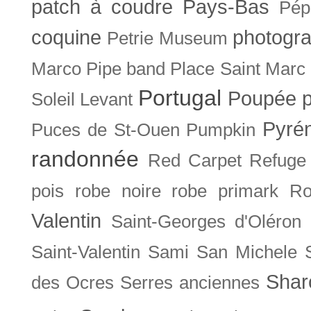
patch à coudre
Pays-Bas
Pép
coquine
photogra
Petrie Museum
Marco
Pipe band
Place Saint Marc
Portugal
Poupée
Soleil Levant
Pyré
Puces de St-Ouen
Pumpkin
randonnée
Red Carpet
Refuge
pois
robe noire
robe primark
Ro
Valentin
Saint-Georges d'Oléron
Saint-Valentin
Sami
San Michele
Shar
des Ocres
Serres anciennes