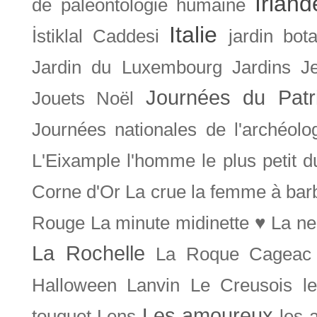
Irland
de paléontologie humaine
Italie
İstiklal Caddesi
jardin bot
Jardin du Luxembourg
Jardins
J
Journées du Patr
Jouets Noël
Journées nationales de l'archéolo
L'Eixample
l'homme le plus petit 
Corne d'Or
La crue
la femme à bar
Rouge
La minute midinette ♥
La ne
La Rochelle
La Roque Cageac
Halloween
Lanvin
Le Creusois
l
Les amoureux
touquet
Lens
les 