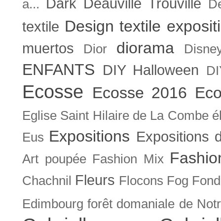
Dark
Deauville Trouville
a...
De
Design textile exposit
textile
diorama
muertos
Dior
Disne
ENFANTS
DIY Halloween
DI
Ecosse
Ecosse 2016
Eco
Eglise Saint Hilaire de La Combe
é
Expositions
Expositions
Eus
Fashio
Art poupée
Fashion Mix
Fleurs
Chachnil
Flocons
Fog
Fonda
Edimbourg
forêt domaniale de Not