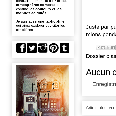
contraire, aimant
le noir et les
atmosphères sombres
tout
comme
les couleurs et les
mondes acidulés
.
Je suis aussi une
taphophile
,
qui aime explorer et visiter les
Juste par pu
cimetières.
miens pendan
Dossier cla
Aucun 
Enregist
Article plus réce