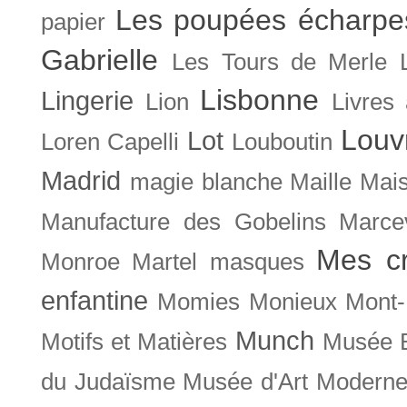
Les poupées écharpe
papier
Gabrielle
Les Tours de Merle
Lisbonne
Lingerie
Lion
Livres
Louv
Lot
Loren Capelli
Louboutin
Madrid
magie blanche
Maille
Mais
Manufacture des Gobelins
Marce
Mes cr
Monroe
Martel
masques
enfantine
Momies
Monieux
Mont-
Munch
Motifs et Matières
Musée B
du Judaïsme
Musée d'Art Moderne