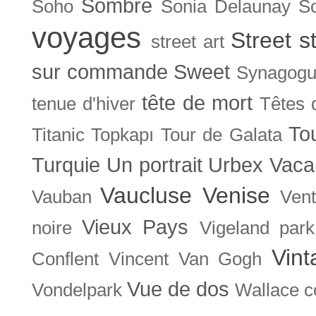
Sombre
Soho
Sonia Delaunay
So
voyages
Street s
street art
sur commande
Sweet
Synagog
tête de mort
tenue d'hiver
Têtes 
To
Titanic
Topkapı
Tour de Galata
Turquie
Un portrait
Urbex
Vaca
Vaucluse
Venise
Vauban
Ven
Vieux Pays
noire
Vigeland park
Vint
Conflent
Vincent Van Gogh
Vue de dos
Vondelpark
Wallace co