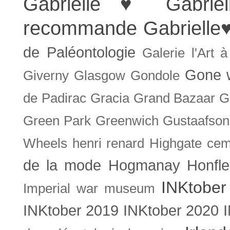
Gabrielle ♥
Gabrie
recommande
Gabrielle
de Paléontologie
Galerie l'Art 
Gone w
Giverny
Glasgow
Gondole
de Padirac
Gracia
Grand Bazaar
G
Green Park
Greenwich
Gustaafson
Wheels
henri renard
Highgate cem
de la mode
Hogmanay
Honfle
INKtober
Imperial war museum
INKtober 2019
INKtober 2020