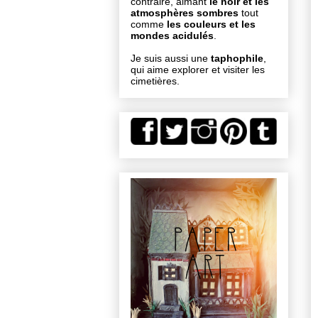
contraire, aimant
le noir et les
atmosphères sombres
tout
comme
les couleurs et les
mondes acidulés
.
Je suis aussi une
taphophile
,
qui aime explorer et visiter les
cimetières.