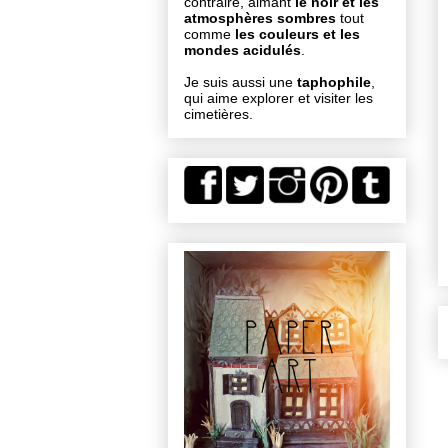
contraire, aimant
le noir et les
atmosphères sombres
tout
comme
les couleurs et les
mondes acidulés
.
Je suis aussi une
taphophile
,
qui aime explorer et visiter les
cimetières.