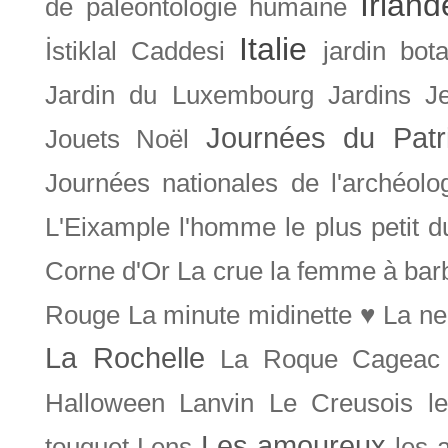
Irland
de paléontologie humaine
Italie
İstiklal Caddesi
jardin bot
Jardin du Luxembourg
Jardins
J
Journées du Patr
Jouets Noël
Journées nationales de l'archéolo
L'Eixample
l'homme le plus petit 
Corne d'Or
La crue
la femme à bar
Rouge
La minute midinette ♥
La ne
La Rochelle
La Roque Cageac
Halloween
Lanvin
Le Creusois
l
Les amoureux
touquet
Lens
les 