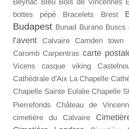
Beynac
Bleu
Bois de Vincennes
bottes pépé
Bracelets
Brest
Budapest
Bunad
Burano
Buscs
l'avent
Calvaire
Camden town
carte posta
Caromb
Carpentras
Vicens
casque viking
Castelno
Cathédrale d'Aix La Chapelle
Cathé
Chapelle Sainte Eulalie
Chapelle S
Pierrefonds
Château de Vincenn
Cimetiè
cimetière du Calvaire