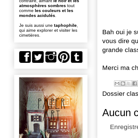
contraire, aimant
le noir et les
atmosphères sombres
tout
comme
les couleurs et les
mondes acidulés
.
Je suis aussi une
taphophile
,
qui aime explorer et visiter les
Bah oui je 
cimetières.
vous dire qu
grande class
Merci ma ch
Dossier cla
Aucun 
Enregist