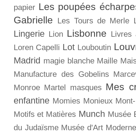
Les poupées écharpe
papier
Gabrielle
Les Tours de Merle
Lisbonne
Lingerie
Lion
Livres
Louv
Lot
Loren Capelli
Louboutin
Madrid
magie blanche
Maille
Mais
Manufacture des Gobelins
Marce
Mes cr
Monroe
Martel
masques
enfantine
Momies
Monieux
Mont-
Munch
Motifs et Matières
Musée B
du Judaïsme
Musée d'Art Moderne