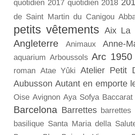
201
quotidien
2017 quotidien
2018
de Saint Martin du Canigou
Abb
petits vêtements
Aix La 
Angleterre
Anne-M
Animaux
Arc 1950
aquarium
Arboussols
Atelier Petit 
roman
Atae Yûki
Aubusson
Autant en emporte l
Oise
Avignon
Aya Sofya
Baccarat
Barcelona
Barrettes
barrettes
basilique Santa Maria della Salut