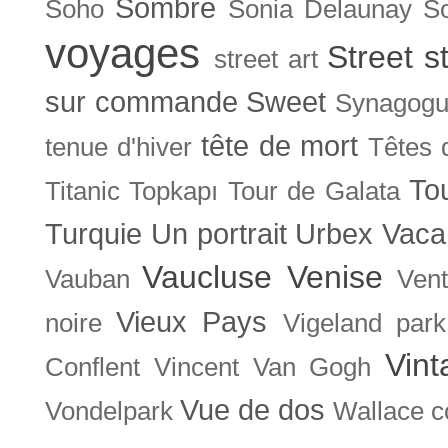
Sombre
Soho
Sonia Delaunay
So
voyages
Street s
street art
sur commande
Sweet
Synagog
tête de mort
tenue d'hiver
Têtes 
To
Titanic
Topkapı
Tour de Galata
Turquie
Un portrait
Urbex
Vaca
Vaucluse
Venise
Vauban
Ven
Vieux Pays
noire
Vigeland park
Vint
Conflent
Vincent Van Gogh
Vue de dos
Vondelpark
Wallace co