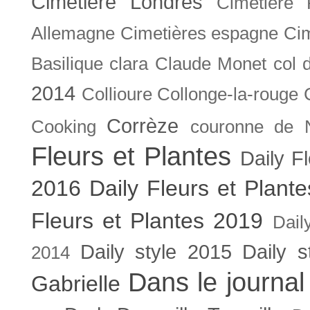
Cimetière Londres
Cimetière 
Allemagne
Cimetières espagne
Cim
Basilique
clara
Claude Monet
col 
2014
Collioure
Collonge-la-rouge
Corrèze
Cooking
couronne de 
Fleurs et Plantes
Daily F
2016
Daily Fleurs et Plant
Fleurs et Plantes 2019
Dail
Daily style 2015
Daily s
2014
Dans le journal
Gabrielle