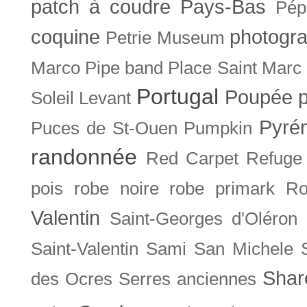
patch à coudre
Pays-Bas
Pép
coquine
photogra
Petrie Museum
Marco
Pipe band
Place Saint Marc
Portugal
Poupée
Soleil Levant
Pyré
Puces de St-Ouen
Pumpkin
randonnée
Red Carpet
Refuge
pois
robe noire
robe primark
Ro
Valentin
Saint-Georges d'Oléron
Saint-Valentin
Sami
San Michele
Shar
des Ocres
Serres anciennes