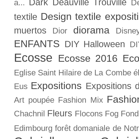
Dark
Deauville Trouville
a...
De
Design textile exposit
textile
diorama
muertos
Dior
Disne
ENFANTS
DIY Halloween
DI
Ecosse
Ecosse 2016
Eco
Eglise Saint Hilaire de La Combe
é
Expositions
Expositions
Eus
Fashio
Art poupée
Fashion Mix
Fleurs
Chachnil
Flocons
Fog
Fonda
Edimbourg
forêt domaniale de Not