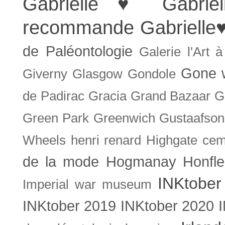
Gabrielle ♥
Gabrie
recommande
Gabrielle
de Paléontologie
Galerie l'Art 
Gone w
Giverny
Glasgow
Gondole
de Padirac
Gracia
Grand Bazaar
G
Green Park
Greenwich
Gustaafson
Wheels
henri renard
Highgate cem
de la mode
Hogmanay
Honfle
INKtober
Imperial war museum
INKtober 2019
INKtober 2020