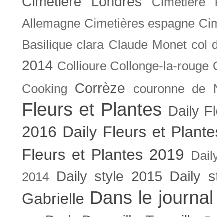
Cimetière Londres
Cimetière 
Allemagne
Cimetières espagne
Cim
Basilique
clara
Claude Monet
col 
2014
Collioure
Collonge-la-rouge
Corrèze
Cooking
couronne de 
Fleurs et Plantes
Daily F
2016
Daily Fleurs et Plant
Fleurs et Plantes 2019
Dail
Daily style 2015
Daily s
2014
Dans le journal
Gabrielle