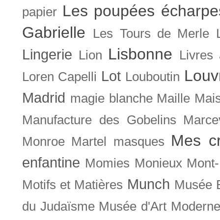
Les poupées écharpe
papier
Gabrielle
Les Tours de Merle
Lisbonne
Lingerie
Lion
Livres
Louv
Lot
Loren Capelli
Louboutin
Madrid
magie blanche
Maille
Mais
Manufacture des Gobelins
Marce
Mes cr
Monroe
Martel
masques
enfantine
Momies
Monieux
Mont-
Munch
Motifs et Matières
Musée B
du Judaïsme
Musée d'Art Moderne