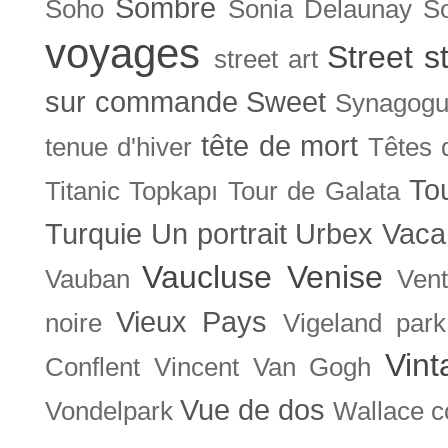
Sombre
Soho
Sonia Delaunay
So
voyages
Street s
street art
sur commande
Sweet
Synagog
tête de mort
tenue d'hiver
Têtes 
To
Titanic
Topkapı
Tour de Galata
Turquie
Un portrait
Urbex
Vaca
Vaucluse
Venise
Vauban
Ven
Vieux Pays
noire
Vigeland park
Vint
Conflent
Vincent Van Gogh
Vue de dos
Vondelpark
Wallace co