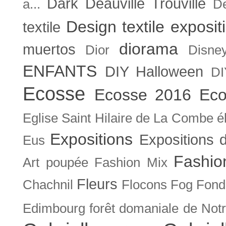
Dark
Deauville Trouville
a...
De
Design textile exposit
textile
diorama
muertos
Dior
Disne
ENFANTS
DIY Halloween
DI
Ecosse
Ecosse 2016
Eco
Eglise Saint Hilaire de La Combe
é
Expositions
Expositions
Eus
Fashio
Art poupée
Fashion Mix
Fleurs
Chachnil
Flocons
Fog
Fonda
Edimbourg
forêt domaniale de Not