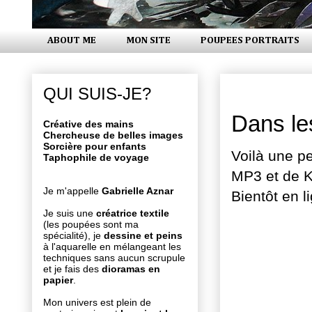
ABOUT ME
MON SITE
POUPEES PORTRAITS
lundi 1 se
QUI SUIS-JE?
Dans les
Créative des mains
Chercheuse de belles images
Sorcière pour enfants
Voilà une pe
Taphophile de voyage
MP3 et de K
Je m'appelle
Gabrielle Aznar
Bientôt en l
Je suis une
créatrice textile
(les poupées sont ma
spécialité), je
dessine et peins
à l'aquarelle en mélangeant les
techniques sans aucun scrupule
et je fais des
dioramas en
papier
.
Mon univers est plein de