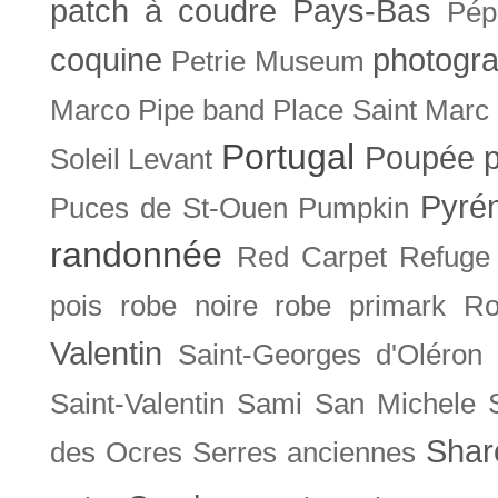
patch à coudre
Pays-Bas
Pép
coquine
photogra
Petrie Museum
Marco
Pipe band
Place Saint Marc
Portugal
Poupée
Soleil Levant
Pyré
Puces de St-Ouen
Pumpkin
randonnée
Red Carpet
Refuge
pois
robe noire
robe primark
Ro
Valentin
Saint-Georges d'Oléron
Saint-Valentin
Sami
San Michele
Shar
des Ocres
Serres anciennes