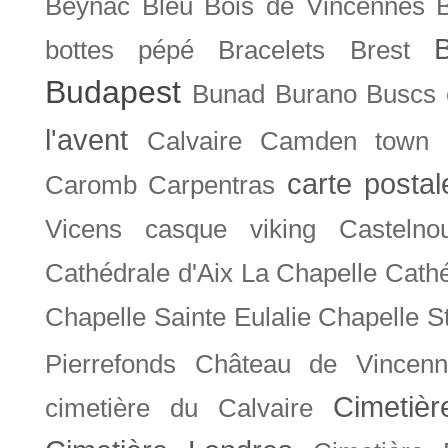
Beynac
Bleu
Bois de Vincennes
bottes pépé
Bracelets
Brest
Budapest
Bunad
Burano
Buscs
l'avent
Calvaire
Camden town
carte posta
Caromb
Carpentras
Vicens
casque viking
Castelno
Cathédrale d'Aix La Chapelle
Cathé
Chapelle Sainte Eulalie
Chapelle S
Pierrefonds
Château de Vincenn
Cimetiè
cimetière du Calvaire