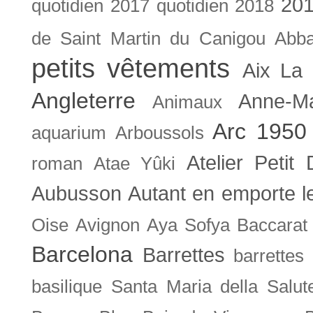
201
quotidien
2017 quotidien
2018
de Saint Martin du Canigou
Abb
petits vêtements
Aix La 
Angleterre
Anne-M
Animaux
Arc 1950
aquarium
Arboussols
Atelier Petit 
roman
Atae Yûki
Aubusson
Autant en emporte l
Oise
Avignon
Aya Sofya
Baccarat
Barcelona
Barrettes
barrettes
basilique Santa Maria della Salut