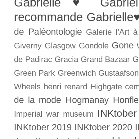
Gabrielle ♥
Gabrie
recommande
Gabrielle
de Paléontologie
Galerie l'Art 
Gone w
Giverny
Glasgow
Gondole
de Padirac
Gracia
Grand Bazaar
G
Green Park
Greenwich
Gustaafson
Wheels
henri renard
Highgate cem
de la mode
Hogmanay
Honfle
INKtober
Imperial war museum
INKtober 2019
INKtober 2020