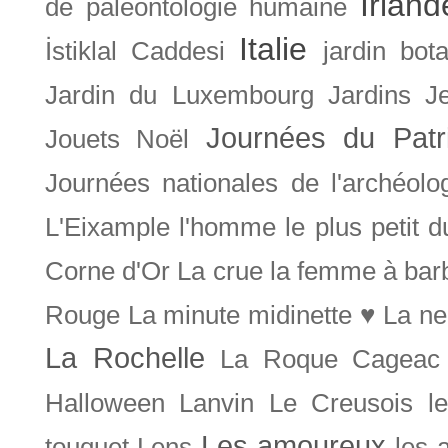
Irland
de paléontologie humaine
Italie
İstiklal Caddesi
jardin bot
Jardin du Luxembourg
Jardins
J
Journées du Patr
Jouets Noël
Journées nationales de l'archéolo
L'Eixample
l'homme le plus petit 
Corne d'Or
La crue
la femme à bar
Rouge
La minute midinette ♥
La ne
La Rochelle
La Roque Cageac
Halloween
Lanvin
Le Creusois
l
Les amoureux
touquet
Lens
les 