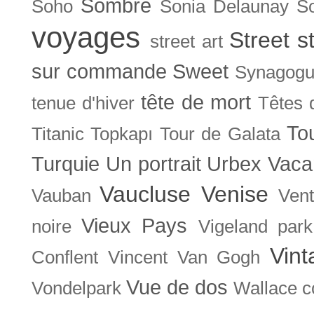
Sombre
Soho
Sonia Delaunay
So
voyages
Street s
street art
sur commande
Sweet
Synagog
tête de mort
tenue d'hiver
Têtes 
To
Titanic
Topkapı
Tour de Galata
Turquie
Un portrait
Urbex
Vaca
Vaucluse
Venise
Vauban
Ven
Vieux Pays
noire
Vigeland park
Vint
Conflent
Vincent Van Gogh
Vue de dos
Vondelpark
Wallace co