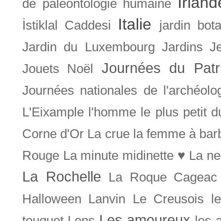
Irland
de paléontologie humaine
Italie
İstiklal Caddesi
jardin bot
Jardin du Luxembourg
Jardins
J
Journées du Patr
Jouets Noël
Journées nationales de l'archéolo
L'Eixample
l'homme le plus petit 
Corne d'Or
La crue
la femme à bar
Rouge
La minute midinette ♥
La ne
La Rochelle
La Roque Cageac
Halloween
Lanvin
Le Creusois
l
Les amoureux
touquet
Lens
les 