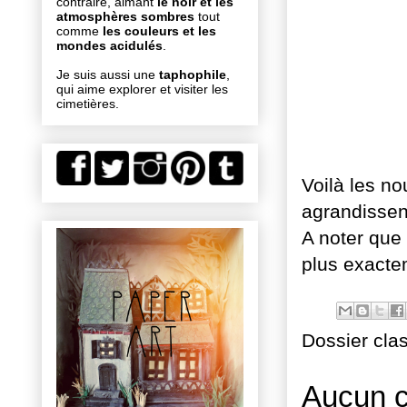
contraire, aimant
le noir et les
atmosphères sombres
tout
comme
les couleurs et les
mondes acidulés
.
Je suis aussi une
taphophile
,
qui aime explorer et visiter les
cimetières.
Voilà les n
agrandissent
A noter que
plus exacte
Dossier cla
Aucun 