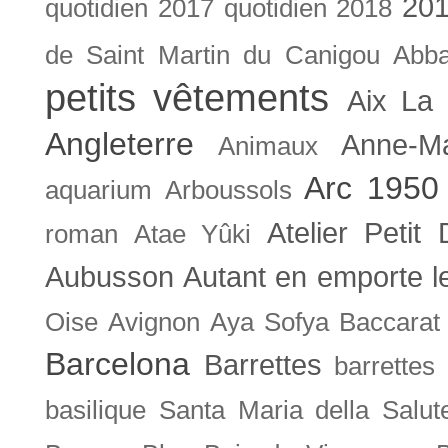
201
quotidien
2017 quotidien
2018
de Saint Martin du Canigou
Abb
petits vêtements
Aix La 
Angleterre
Anne-M
Animaux
Arc 1950
aquarium
Arboussols
Atelier Petit 
roman
Atae Yûki
Aubusson
Autant en emporte l
Oise
Avignon
Aya Sofya
Baccarat
Barcelona
Barrettes
barrettes
basilique Santa Maria della Salut