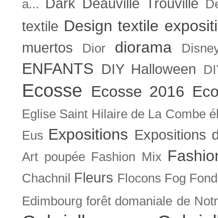
Dark
Deauville Trouville
a...
De
Design textile exposit
textile
diorama
muertos
Dior
Disne
ENFANTS
DIY Halloween
DI
Ecosse
Ecosse 2016
Eco
Eglise Saint Hilaire de La Combe
é
Expositions
Expositions
Eus
Fashio
Art poupée
Fashion Mix
Fleurs
Chachnil
Flocons
Fog
Fonda
Edimbourg
forêt domaniale de Not