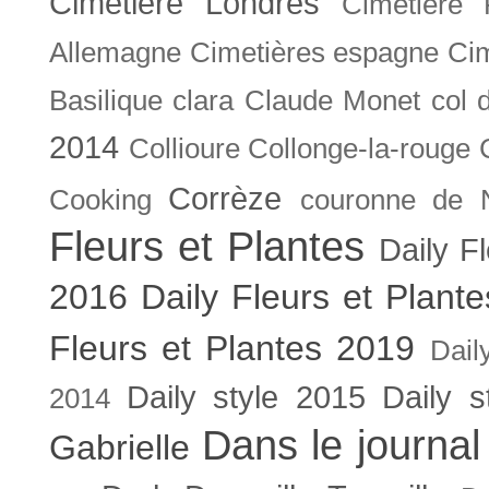
Cimetière Londres
Cimetière 
Allemagne
Cimetières espagne
Cim
Basilique
clara
Claude Monet
col 
2014
Collioure
Collonge-la-rouge
Corrèze
Cooking
couronne de 
Fleurs et Plantes
Daily F
2016
Daily Fleurs et Plant
Fleurs et Plantes 2019
Dail
Daily style 2015
Daily s
2014
Dans le journal
Gabrielle