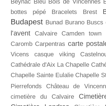
Beynac
Bleu
Bois de Vincennes
bottes pépé
Bracelets
Brest
Budapest
Bunad
Burano
Buscs
l'avent
Calvaire
Camden town
carte posta
Caromb
Carpentras
Vicens
casque viking
Castelno
Cathédrale d'Aix La Chapelle
Cathé
Chapelle Sainte Eulalie
Chapelle S
Pierrefonds
Château de Vincenn
Cimetiè
cimetière du Calvaire