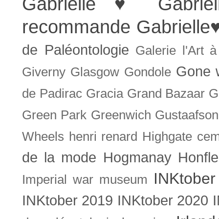
Gabrielle ♥
Gabrie
recommande
Gabrielle
de Paléontologie
Galerie l'Art 
Gone w
Giverny
Glasgow
Gondole
de Padirac
Gracia
Grand Bazaar
G
Green Park
Greenwich
Gustaafson
Wheels
henri renard
Highgate cem
de la mode
Hogmanay
Honfle
INKtober
Imperial war museum
INKtober 2019
INKtober 2020