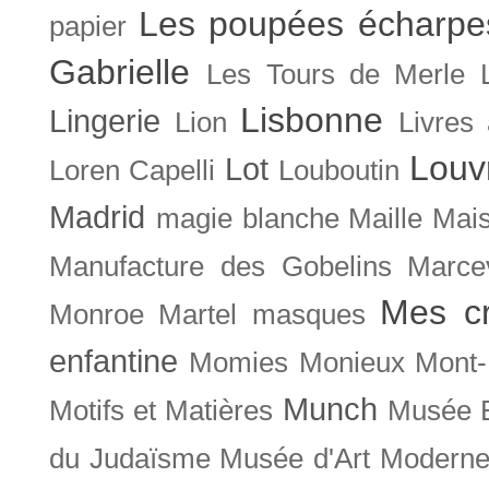
Les poupées écharpe
papier
Gabrielle
Les Tours de Merle
Lisbonne
Lingerie
Lion
Livres
Louv
Lot
Loren Capelli
Louboutin
Madrid
magie blanche
Maille
Mais
Manufacture des Gobelins
Marce
Mes cr
Monroe
Martel
masques
enfantine
Momies
Monieux
Mont-
Munch
Motifs et Matières
Musée B
du Judaïsme
Musée d'Art Moderne