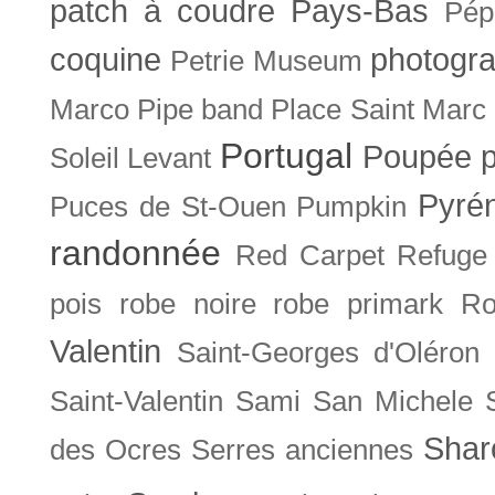
patch à coudre
Pays-Bas
Pép
coquine
photogra
Petrie Museum
Marco
Pipe band
Place Saint Marc
Portugal
Poupée
Soleil Levant
Pyré
Puces de St-Ouen
Pumpkin
randonnée
Red Carpet
Refuge
pois
robe noire
robe primark
Ro
Valentin
Saint-Georges d'Oléron
Saint-Valentin
Sami
San Michele
Shar
des Ocres
Serres anciennes