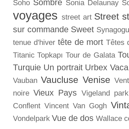
Sombre
Soho
Sonia Delaunay
So
voyages
Street s
street art
sur commande
Sweet
Synagog
tête de mort
tenue d'hiver
Têtes 
To
Titanic
Topkapı
Tour de Galata
Turquie
Un portrait
Urbex
Vaca
Vaucluse
Venise
Vauban
Ven
Vieux Pays
noire
Vigeland park
Vint
Conflent
Vincent Van Gogh
Vue de dos
Vondelpark
Wallace co