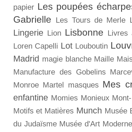
Les poupées écharpe
papier
Gabrielle
Les Tours de Merle
Lisbonne
Lingerie
Lion
Livres
Louv
Lot
Loren Capelli
Louboutin
Madrid
magie blanche
Maille
Mais
Manufacture des Gobelins
Marce
Mes cr
Monroe
Martel
masques
enfantine
Momies
Monieux
Mont-
Munch
Motifs et Matières
Musée B
du Judaïsme
Musée d'Art Moderne