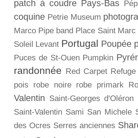
patch à coudre
Pays-Bas
Pép
coquine
photogra
Petrie Museum
Marco
Pipe band
Place Saint Marc
Portugal
Poupée
Soleil Levant
Pyré
Puces de St-Ouen
Pumpkin
randonnée
Red Carpet
Refuge
pois
robe noire
robe primark
Ro
Valentin
Saint-Georges d'Oléron
Saint-Valentin
Sami
San Michele
Shar
des Ocres
Serres anciennes