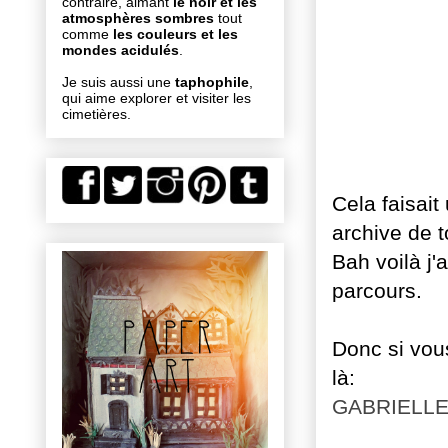
contraire, aimant
le noir et les
atmosphères sombres
tout
comme
les couleurs et les
mondes acidulés
.
Je suis aussi une
taphophile
,
qui aime explorer et visiter les
cimetières.
Cela faisait
archive de 
Bah voilà j
parcours.
Donc si vous
là:
GABRIELLE