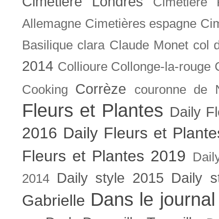
Cimetière Londres
Cimetière 
Allemagne
Cimetières espagne
Cim
Basilique
clara
Claude Monet
col 
2014
Collioure
Collonge-la-rouge
Corrèze
Cooking
couronne de 
Fleurs et Plantes
Daily F
2016
Daily Fleurs et Plant
Fleurs et Plantes 2019
Dail
Daily style 2015
Daily s
2014
Dans le journal
Gabrielle