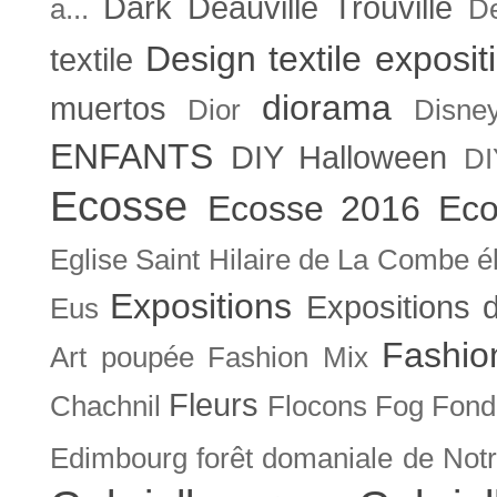
Dark
Deauville Trouville
a...
De
Design textile exposit
textile
diorama
muertos
Dior
Disne
ENFANTS
DIY Halloween
DI
Ecosse
Ecosse 2016
Eco
Eglise Saint Hilaire de La Combe
é
Expositions
Expositions
Eus
Fashio
Art poupée
Fashion Mix
Fleurs
Chachnil
Flocons
Fog
Fonda
Edimbourg
forêt domaniale de Not