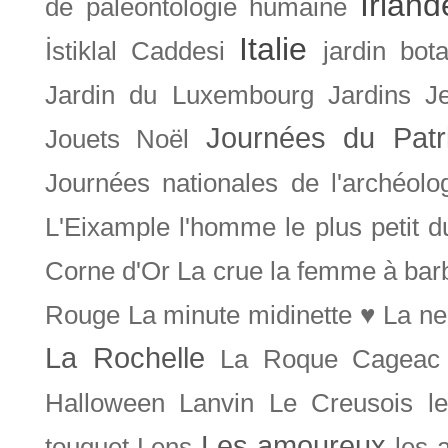
Irland
de paléontologie humaine
Italie
İstiklal Caddesi
jardin bot
Jardin du Luxembourg
Jardins
J
Journées du Patr
Jouets Noël
Journées nationales de l'archéolo
L'Eixample
l'homme le plus petit 
Corne d'Or
La crue
la femme à bar
Rouge
La minute midinette ♥
La ne
La Rochelle
La Roque Cageac
Halloween
Lanvin
Le Creusois
l
Les amoureux
touquet
Lens
les 