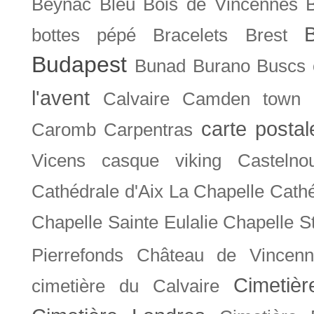
Beynac
Bleu
Bois de Vincennes
bottes pépé
Bracelets
Brest
Budapest
Bunad
Burano
Buscs
l'avent
Calvaire
Camden town
carte posta
Caromb
Carpentras
Vicens
casque viking
Castelno
Cathédrale d'Aix La Chapelle
Cathé
Chapelle Sainte Eulalie
Chapelle S
Pierrefonds
Château de Vincenn
Cimetiè
cimetière du Calvaire