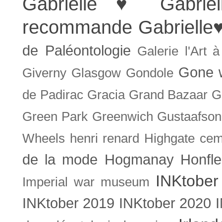
Gabrielle ♥
Gabrie
recommande
Gabrielle
de Paléontologie
Galerie l'Art 
Gone w
Giverny
Glasgow
Gondole
de Padirac
Gracia
Grand Bazaar
G
Green Park
Greenwich
Gustaafson
Wheels
henri renard
Highgate cem
de la mode
Hogmanay
Honfle
INKtober
Imperial war museum
INKtober 2019
INKtober 2020