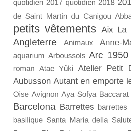
201
quotidien
2017 quotidien
2018
de Saint Martin du Canigou
Abb
petits vêtements
Aix La 
Angleterre
Anne-M
Animaux
Arc 1950
aquarium
Arboussols
Atelier Petit 
roman
Atae Yûki
Aubusson
Autant en emporte l
Oise
Avignon
Aya Sofya
Baccarat
Barcelona
Barrettes
barrettes
basilique Santa Maria della Salut