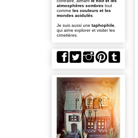
contraire, aimant
le noir et les
atmosphères sombres
tout
comme
les couleurs et les
mondes acidulés
.
Je suis aussi une
taphophile
,
qui aime explorer et visiter les
cimetières.