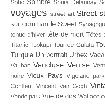
Sombre
Soho
Sonia Delaunay
So
voyages
Street s
street art
sur commande
Sweet
Synagog
tête de mort
tenue d'hiver
Têtes 
To
Titanic
Topkapı
Tour de Galata
Turquie
Un portrait
Urbex
Vaca
Vaucluse
Venise
Vauban
Ven
Vieux Pays
noire
Vigeland park
Vint
Conflent
Vincent Van Gogh
Vue de dos
Vondelpark
Wallace co