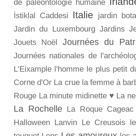
Irland
de paléontologie humaine
Italie
İstiklal Caddesi
jardin bot
Jardin du Luxembourg
Jardins
J
Journées du Patr
Jouets Noël
Journées nationales de l'archéolo
L'Eixample
l'homme le plus petit 
Corne d'Or
La crue
la femme à bar
Rouge
La minute midinette ♥
La ne
La Rochelle
La Roque Cageac
Halloween
Lanvin
Le Creusois
l
Les amoureux
touquet
Lens
les 