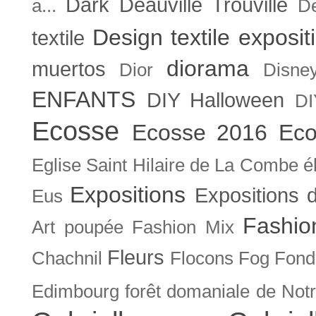
Dark
Deauville Trouville
a...
De
Design textile exposit
textile
diorama
muertos
Dior
Disne
ENFANTS
DIY Halloween
DI
Ecosse
Ecosse 2016
Eco
Eglise Saint Hilaire de La Combe
é
Expositions
Expositions
Eus
Fashio
Art poupée
Fashion Mix
Fleurs
Chachnil
Flocons
Fog
Fonda
Edimbourg
forêt domaniale de Not