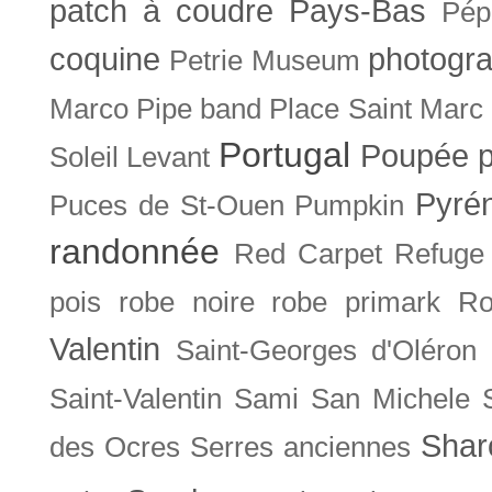
patch à coudre
Pays-Bas
Pép
coquine
photogra
Petrie Museum
Marco
Pipe band
Place Saint Marc
Portugal
Poupée
Soleil Levant
Pyré
Puces de St-Ouen
Pumpkin
randonnée
Red Carpet
Refuge
pois
robe noire
robe primark
Ro
Valentin
Saint-Georges d'Oléron
Saint-Valentin
Sami
San Michele
Shar
des Ocres
Serres anciennes