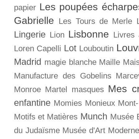
Les poupées écharpe
papier
Gabrielle
Les Tours de Merle
Lisbonne
Lingerie
Lion
Livres
Louv
Lot
Loren Capelli
Louboutin
Madrid
magie blanche
Maille
Mais
Manufacture des Gobelins
Marce
Mes cr
Monroe
Martel
masques
enfantine
Momies
Monieux
Mont-
Munch
Motifs et Matières
Musée B
du Judaïsme
Musée d'Art Moderne