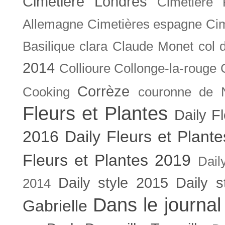
Cimetière Londres
Cimetière 
Allemagne
Cimetières espagne
Cim
Basilique
clara
Claude Monet
col 
2014
Collioure
Collonge-la-rouge
Corrèze
Cooking
couronne de 
Fleurs et Plantes
Daily F
2016
Daily Fleurs et Plant
Fleurs et Plantes 2019
Dail
Daily style 2015
Daily s
2014
Dans le journal
Gabrielle