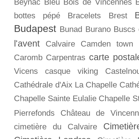
Beynac
Bleu
Bois de Vincennes
bottes pépé
Bracelets
Brest
Budapest
Bunad
Burano
Buscs
l'avent
Calvaire
Camden town
carte posta
Caromb
Carpentras
Vicens
casque viking
Castelno
Cathédrale d'Aix La Chapelle
Cathé
Chapelle Sainte Eulalie
Chapelle S
Pierrefonds
Château de Vincenn
Cimetiè
cimetière du Calvaire