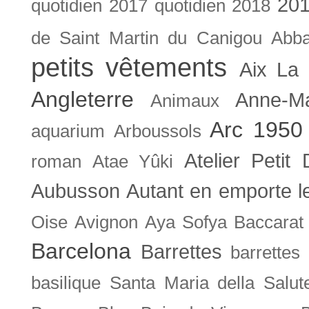
201
quotidien
2017 quotidien
2018
de Saint Martin du Canigou
Abb
petits vêtements
Aix La 
Angleterre
Anne-M
Animaux
Arc 1950
aquarium
Arboussols
Atelier Petit 
roman
Atae Yûki
Aubusson
Autant en emporte l
Oise
Avignon
Aya Sofya
Baccarat
Barcelona
Barrettes
barrettes
basilique Santa Maria della Salut