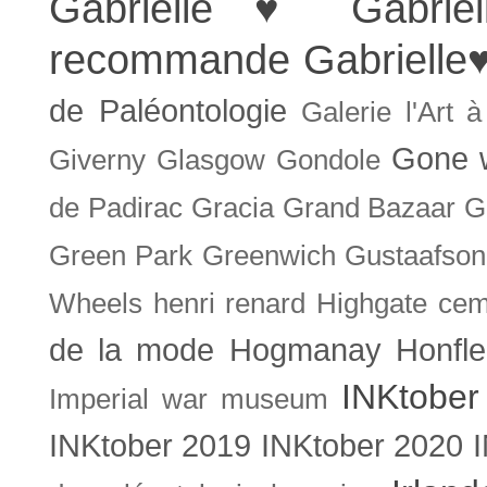
Gabrielle ♥
Gabrie
recommande
Gabrielle
de Paléontologie
Galerie l'Art 
Gone w
Giverny
Glasgow
Gondole
de Padirac
Gracia
Grand Bazaar
G
Green Park
Greenwich
Gustaafson
Wheels
henri renard
Highgate cem
de la mode
Hogmanay
Honfle
INKtober
Imperial war museum
INKtober 2019
INKtober 2020