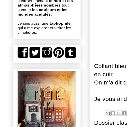
contraire, aimant
le noir et les
atmosphères sombres
tout
comme
les couleurs et les
mondes acidulés
.
Je suis aussi une
taphophile
,
qui aime explorer et visiter les
cimetières.
Collant ble
en cuir.
On m'a dit q
Je vous ai d
Dossier cla