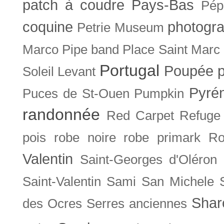
patch à coudre
Pays-Bas
Pép
coquine
photogra
Petrie Museum
Marco
Pipe band
Place Saint Marc
Portugal
Poupée
Soleil Levant
Pyré
Puces de St-Ouen
Pumpkin
randonnée
Red Carpet
Refuge
pois
robe noire
robe primark
Ro
Valentin
Saint-Georges d'Oléron
Saint-Valentin
Sami
San Michele
Shar
des Ocres
Serres anciennes