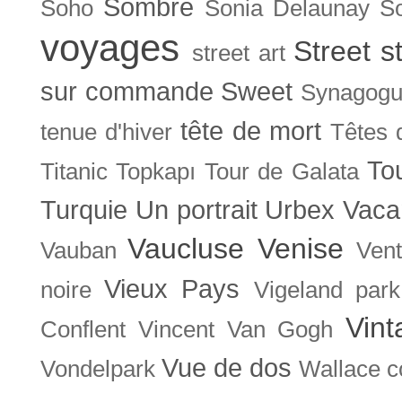
Sombre
Soho
Sonia Delaunay
So
voyages
Street s
street art
sur commande
Sweet
Synagog
tête de mort
tenue d'hiver
Têtes 
To
Titanic
Topkapı
Tour de Galata
Turquie
Un portrait
Urbex
Vaca
Vaucluse
Venise
Vauban
Ven
Vieux Pays
noire
Vigeland park
Vint
Conflent
Vincent Van Gogh
Vue de dos
Vondelpark
Wallace co