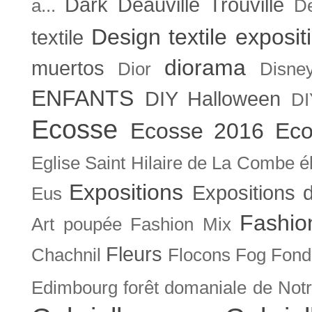
Dark
Deauville Trouville
a...
De
Design textile exposit
textile
diorama
muertos
Dior
Disne
ENFANTS
DIY Halloween
DI
Ecosse
Ecosse 2016
Eco
Eglise Saint Hilaire de La Combe
é
Expositions
Expositions
Eus
Fashio
Art poupée
Fashion Mix
Fleurs
Chachnil
Flocons
Fog
Fonda
Edimbourg
forêt domaniale de Not