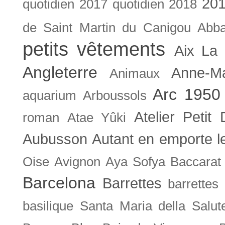
201
quotidien
2017 quotidien
2018
de Saint Martin du Canigou
Abb
petits vêtements
Aix La 
Angleterre
Anne-M
Animaux
Arc 1950
aquarium
Arboussols
Atelier Petit 
roman
Atae Yûki
Aubusson
Autant en emporte l
Oise
Avignon
Aya Sofya
Baccarat
Barcelona
Barrettes
barrettes
basilique Santa Maria della Salut