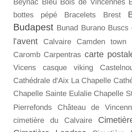
Beynac
Bleu
Bois de Vincennes
bottes pépé
Bracelets
Brest
Budapest
Bunad
Burano
Buscs
l'avent
Calvaire
Camden town
carte posta
Caromb
Carpentras
Vicens
casque viking
Castelno
Cathédrale d'Aix La Chapelle
Cathé
Chapelle Sainte Eulalie
Chapelle S
Pierrefonds
Château de Vincenn
Cimetiè
cimetière du Calvaire