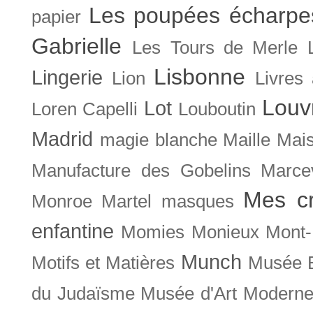
Les poupées écharpe
papier
Gabrielle
Les Tours de Merle
Lisbonne
Lingerie
Lion
Livres
Louv
Lot
Loren Capelli
Louboutin
Madrid
magie blanche
Maille
Mais
Manufacture des Gobelins
Marce
Mes cr
Monroe
Martel
masques
enfantine
Momies
Monieux
Mont-
Munch
Motifs et Matières
Musée B
du Judaïsme
Musée d'Art Moderne