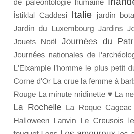
Irland
de paléontologie humaine
Italie
İstiklal Caddesi
jardin bot
Jardin du Luxembourg
Jardins
J
Journées du Patr
Jouets Noël
Journées nationales de l'archéolo
L'Eixample
l'homme le plus petit 
Corne d'Or
La crue
la femme à bar
Rouge
La minute midinette ♥
La ne
La Rochelle
La Roque Cageac
Halloween
Lanvin
Le Creusois
l
Les amoureux
touquet
Lens
les 