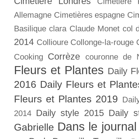
Cimetière Londres
Cimetière 
Allemagne
Cimetières espagne
Cim
Basilique
clara
Claude Monet
col 
2014
Collioure
Collonge-la-rouge
Corrèze
Cooking
couronne de 
Fleurs et Plantes
Daily F
2016
Daily Fleurs et Plant
Fleurs et Plantes 2019
Dail
Daily style 2015
Daily s
2014
Dans le journal
Gabrielle