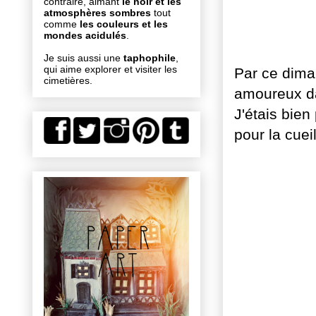
contraire, aimant
le noir et les
atmosphères sombres
tout
comme
les couleurs et les
mondes acidulés
.
Je suis aussi une
taphophile
,
qui aime explorer et visiter les
Par ce dima
cimetières.
amoureux dan
J'étais bie
pour la cueil