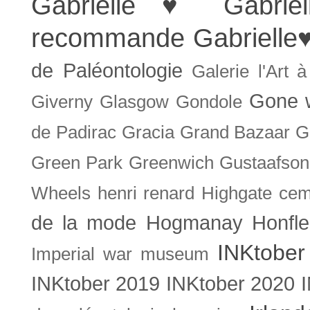
Gabrielle ♥
Gabrie
recommande
Gabrielle
de Paléontologie
Galerie l'Art 
Gone w
Giverny
Glasgow
Gondole
de Padirac
Gracia
Grand Bazaar
G
Green Park
Greenwich
Gustaafson
Wheels
henri renard
Highgate cem
de la mode
Hogmanay
Honfle
INKtober
Imperial war museum
INKtober 2019
INKtober 2020