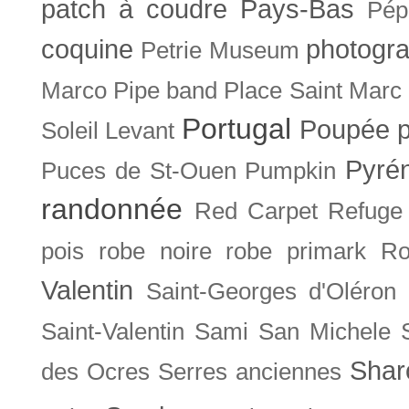
patch à coudre
Pays-Bas
Pép
coquine
photogra
Petrie Museum
Marco
Pipe band
Place Saint Marc
Portugal
Poupée
Soleil Levant
Pyré
Puces de St-Ouen
Pumpkin
randonnée
Red Carpet
Refuge
pois
robe noire
robe primark
Ro
Valentin
Saint-Georges d'Oléron
Saint-Valentin
Sami
San Michele
Shar
des Ocres
Serres anciennes