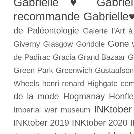
Gabrielle ♥
Gabrie
recommande
Gabrielle
de Paléontologie
Galerie l'Art 
Gone w
Giverny
Glasgow
Gondole
de Padirac
Gracia
Grand Bazaar
G
Green Park
Greenwich
Gustaafson
Wheels
henri renard
Highgate cem
de la mode
Hogmanay
Honfle
INKtober
Imperial war museum
INKtober 2019
INKtober 2020