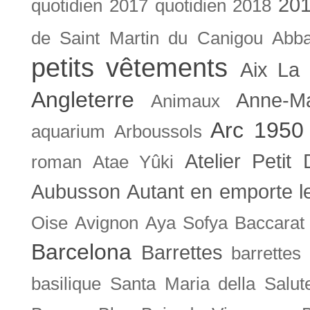
201
quotidien
2017 quotidien
2018
de Saint Martin du Canigou
Abb
petits vêtements
Aix La 
Angleterre
Anne-M
Animaux
Arc 1950
aquarium
Arboussols
Atelier Petit 
roman
Atae Yûki
Aubusson
Autant en emporte l
Oise
Avignon
Aya Sofya
Baccarat
Barcelona
Barrettes
barrettes
basilique Santa Maria della Salut