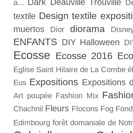
Dark
Deauville Trouville
a...
De
Design textile exposit
textile
diorama
muertos
Dior
Disne
ENFANTS
DIY Halloween
DI
Ecosse
Ecosse 2016
Eco
Eglise Saint Hilaire de La Combe
é
Expositions
Expositions
Eus
Fashio
Art poupée
Fashion Mix
Fleurs
Chachnil
Flocons
Fog
Fonda
Edimbourg
forêt domaniale de Not