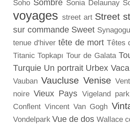
Sombre
Soho
Sonia Delaunay
So
voyages
Street s
street art
sur commande
Sweet
Synagog
tête de mort
tenue d'hiver
Têtes 
To
Titanic
Topkapı
Tour de Galata
Turquie
Un portrait
Urbex
Vaca
Vaucluse
Venise
Vauban
Ven
Vieux Pays
noire
Vigeland park
Vint
Conflent
Vincent Van Gogh
Vue de dos
Vondelpark
Wallace co