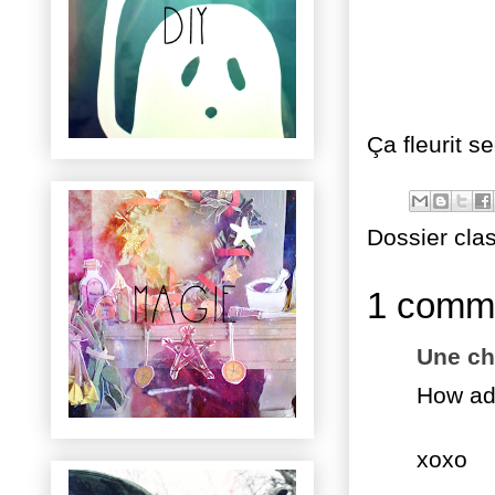
Ça
fleurit 
Dossier cla
1 comme
Une ch
How ado
xoxo