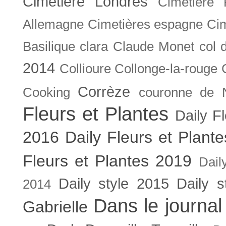
Cimetière Londres
Cimetière 
Allemagne
Cimetières espagne
Cim
Basilique
clara
Claude Monet
col 
2014
Collioure
Collonge-la-rouge
Corrèze
Cooking
couronne de 
Fleurs et Plantes
Daily F
2016
Daily Fleurs et Plant
Fleurs et Plantes 2019
Dail
Daily style 2015
Daily s
2014
Dans le journal
Gabrielle