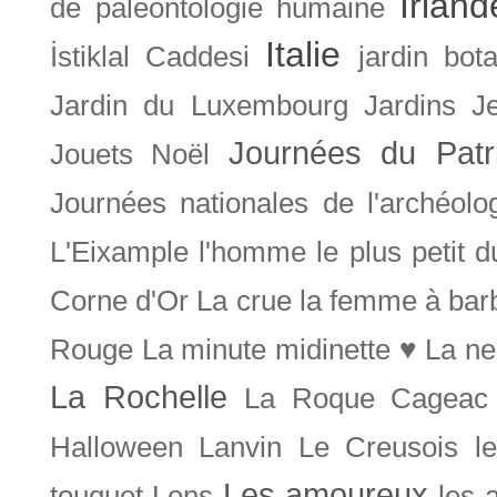
Irland
de paléontologie humaine
Italie
İstiklal Caddesi
jardin bot
Jardin du Luxembourg
Jardins
J
Journées du Patr
Jouets Noël
Journées nationales de l'archéolo
L'Eixample
l'homme le plus petit 
Corne d'Or
La crue
la femme à bar
Rouge
La minute midinette ♥
La ne
La Rochelle
La Roque Cageac
Halloween
Lanvin
Le Creusois
l
Les amoureux
touquet
Lens
les 