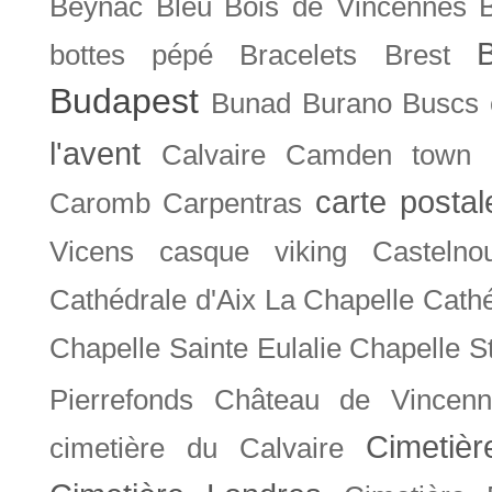
Beynac
Bleu
Bois de Vincennes
bottes pépé
Bracelets
Brest
Budapest
Bunad
Burano
Buscs
l'avent
Calvaire
Camden town
carte posta
Caromb
Carpentras
Vicens
casque viking
Castelno
Cathédrale d'Aix La Chapelle
Cathé
Chapelle Sainte Eulalie
Chapelle S
Pierrefonds
Château de Vincenn
Cimetiè
cimetière du Calvaire