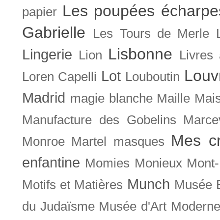
Les poupées écharpe
papier
Gabrielle
Les Tours de Merle
Lisbonne
Lingerie
Lion
Livres
Louv
Lot
Loren Capelli
Louboutin
Madrid
magie blanche
Maille
Mais
Manufacture des Gobelins
Marce
Mes cr
Monroe
Martel
masques
enfantine
Momies
Monieux
Mont-
Munch
Motifs et Matières
Musée B
du Judaïsme
Musée d'Art Moderne