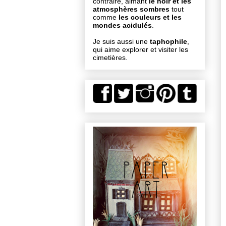
contraire, aimant
le noir et les
atmosphères sombres
tout
comme
les couleurs et les
mondes acidulés
.
Je suis aussi une
taphophile
,
qui aime explorer et visiter les
cimetières.