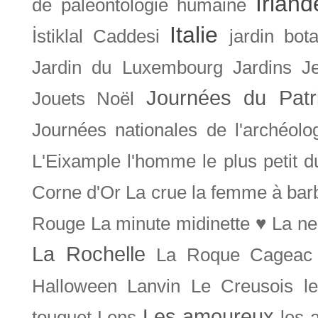
Irland
de paléontologie humaine
Italie
İstiklal Caddesi
jardin bot
Jardin du Luxembourg
Jardins
J
Journées du Patr
Jouets Noël
Journées nationales de l'archéolo
L'Eixample
l'homme le plus petit 
Corne d'Or
La crue
la femme à bar
Rouge
La minute midinette ♥
La ne
La Rochelle
La Roque Cageac
Halloween
Lanvin
Le Creusois
l
Les amoureux
touquet
Lens
les 