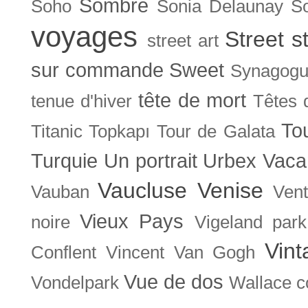
Sombre
Soho
Sonia Delaunay
So
voyages
Street s
street art
sur commande
Sweet
Synagog
tête de mort
tenue d'hiver
Têtes 
To
Titanic
Topkapı
Tour de Galata
Turquie
Un portrait
Urbex
Vaca
Vaucluse
Venise
Vauban
Ven
Vieux Pays
noire
Vigeland park
Vint
Conflent
Vincent Van Gogh
Vue de dos
Vondelpark
Wallace co