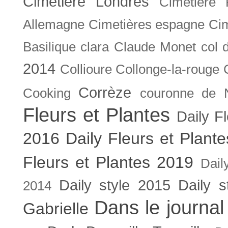
Cimetière Londres
Cimetière 
Allemagne
Cimetières espagne
Cim
Basilique
clara
Claude Monet
col 
2014
Collioure
Collonge-la-rouge
Corrèze
Cooking
couronne de 
Fleurs et Plantes
Daily F
2016
Daily Fleurs et Plant
Fleurs et Plantes 2019
Dail
Daily style 2015
Daily s
2014
Dans le journal
Gabrielle