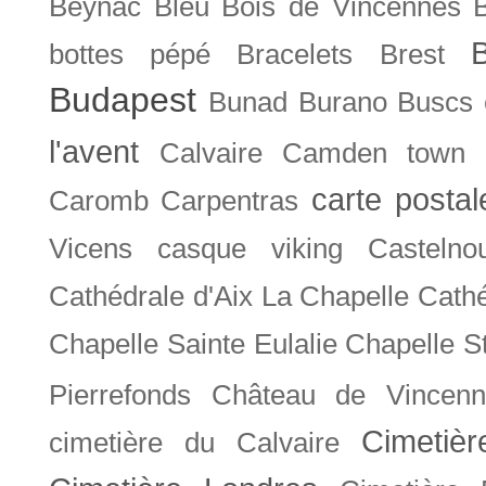
Beynac
Bleu
Bois de Vincennes
bottes pépé
Bracelets
Brest
Budapest
Bunad
Burano
Buscs
l'avent
Calvaire
Camden town
carte posta
Caromb
Carpentras
Vicens
casque viking
Castelno
Cathédrale d'Aix La Chapelle
Cathé
Chapelle Sainte Eulalie
Chapelle S
Pierrefonds
Château de Vincenn
Cimetiè
cimetière du Calvaire