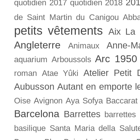
201
quotidien
2017 quotidien
2018
de Saint Martin du Canigou
Abb
petits vêtements
Aix La 
Angleterre
Anne-M
Animaux
Arc 1950
aquarium
Arboussols
Atelier Petit 
roman
Atae Yûki
Aubusson
Autant en emporte l
Oise
Avignon
Aya Sofya
Baccarat
Barcelona
Barrettes
barrettes
basilique Santa Maria della Salut