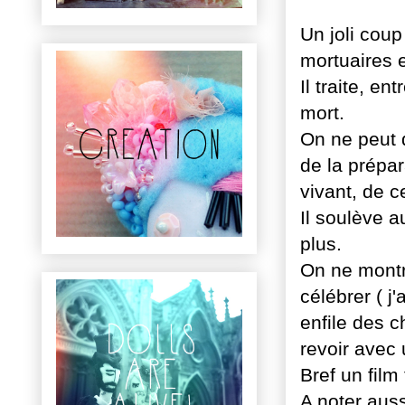
Un joli coup
mortuaires e
Il traite, e
mort.
On ne peut q
de la prépar
vivant, de c
Il soulève a
plus.
On ne montre
célébrer ( j
enfile des c
revoir avec 
Bref un film
A noter aus