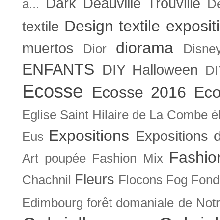
Dark
Deauville Trouville
a...
De
Design textile exposit
textile
diorama
muertos
Dior
Disne
ENFANTS
DIY Halloween
DI
Ecosse
Ecosse 2016
Eco
Eglise Saint Hilaire de La Combe
é
Expositions
Expositions
Eus
Fashio
Art poupée
Fashion Mix
Fleurs
Chachnil
Flocons
Fog
Fonda
Edimbourg
forêt domaniale de Not