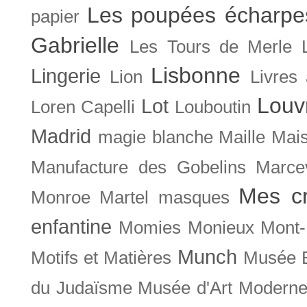
Les poupées écharpe
papier
Gabrielle
Les Tours de Merle
Lisbonne
Lingerie
Lion
Livres
Louv
Lot
Loren Capelli
Louboutin
Madrid
magie blanche
Maille
Mais
Manufacture des Gobelins
Marce
Mes cr
Monroe
Martel
masques
enfantine
Momies
Monieux
Mont-
Munch
Motifs et Matières
Musée B
du Judaïsme
Musée d'Art Moderne