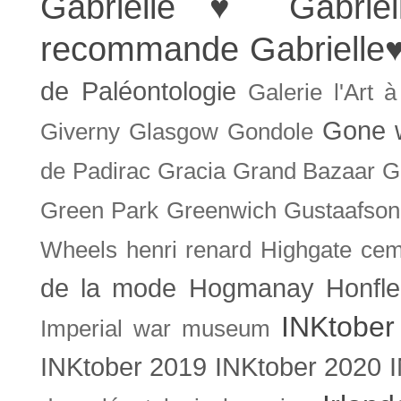
Gabrielle ♥
Gabrie
recommande
Gabrielle
de Paléontologie
Galerie l'Art 
Gone w
Giverny
Glasgow
Gondole
de Padirac
Gracia
Grand Bazaar
G
Green Park
Greenwich
Gustaafson
Wheels
henri renard
Highgate cem
de la mode
Hogmanay
Honfle
INKtober
Imperial war museum
INKtober 2019
INKtober 2020