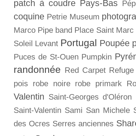
patch à coudre
Pays-Bas
Pép
coquine
photogra
Petrie Museum
Marco
Pipe band
Place Saint Marc
Portugal
Poupée
Soleil Levant
Pyré
Puces de St-Ouen
Pumpkin
randonnée
Red Carpet
Refuge
pois
robe noire
robe primark
Ro
Valentin
Saint-Georges d'Oléron
Saint-Valentin
Sami
San Michele
Shar
des Ocres
Serres anciennes