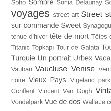
Sombre
Soho
Sonia Delaunay
So
voyages
Street s
street art
sur commande
Sweet
Synagog
tête de mort
tenue d'hiver
Têtes 
To
Titanic
Topkapı
Tour de Galata
Turquie
Un portrait
Urbex
Vaca
Vaucluse
Venise
Vauban
Ven
Vieux Pays
noire
Vigeland park
Vint
Conflent
Vincent Van Gogh
Vue de dos
Vondelpark
Wallace co