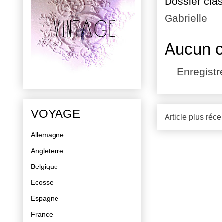
Dossier cla
Gabrielle
Aucun 
Enregist
VOYAGE
Article plus réce
Allemagne
Angleterre
Belgique
Ecosse
Espagne
France