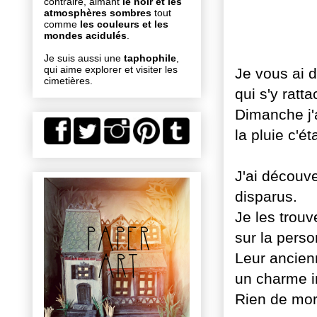
contraire, aimant
le noir et les
atmosphères sombres
tout
comme
les couleurs et les
mondes acidulés
.
Je suis aussi une
taphophile
,
qui aime explorer et visiter les
Je vous ai 
cimetières.
qui s'y ratta
Dimanche j'a
la pluie
c'éta
J'ai découv
disparus.
Je les trou
sur la pers
Leur ancienn
un charme i
Rien de mor