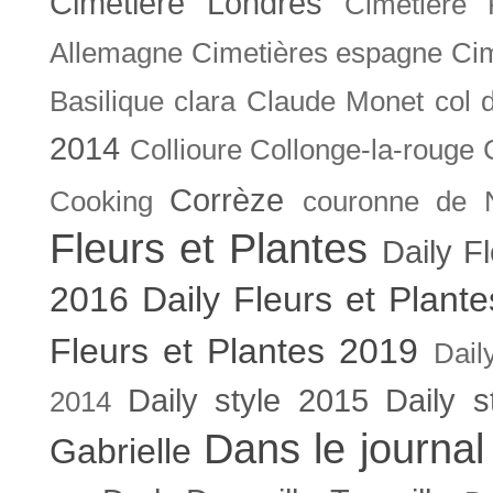
Cimetière Londres
Cimetière 
Allemagne
Cimetières espagne
Cim
Basilique
clara
Claude Monet
col 
2014
Collioure
Collonge-la-rouge
Corrèze
Cooking
couronne de 
Fleurs et Plantes
Daily F
2016
Daily Fleurs et Plant
Fleurs et Plantes 2019
Dail
Daily style 2015
Daily s
2014
Dans le journal
Gabrielle