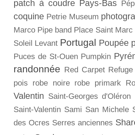
patch à coudre
Pays-Bas
Pép
coquine
photogra
Petrie Museum
Marco
Pipe band
Place Saint Marc
Portugal
Poupée
Soleil Levant
Pyré
Puces de St-Ouen
Pumpkin
randonnée
Red Carpet
Refuge
pois
robe noire
robe primark
Ro
Valentin
Saint-Georges d'Oléron
Saint-Valentin
Sami
San Michele
Shar
des Ocres
Serres anciennes