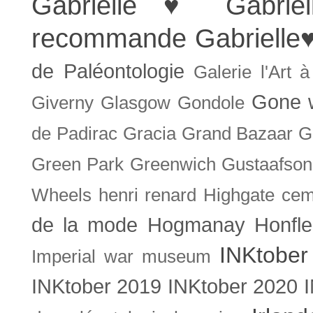
Gabrielle ♥
Gabrie
recommande
Gabrielle
de Paléontologie
Galerie l'Art 
Gone w
Giverny
Glasgow
Gondole
de Padirac
Gracia
Grand Bazaar
G
Green Park
Greenwich
Gustaafson
Wheels
henri renard
Highgate cem
de la mode
Hogmanay
Honfle
INKtober
Imperial war museum
INKtober 2019
INKtober 2020