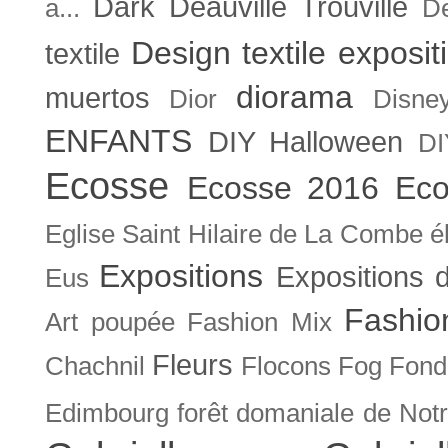
Dark
Deauville Trouville
a...
De
Design textile exposit
textile
diorama
muertos
Dior
Disne
ENFANTS
DIY Halloween
DI
Ecosse
Ecosse 2016
Eco
Eglise Saint Hilaire de La Combe
é
Expositions
Expositions
Eus
Fashio
Art poupée
Fashion Mix
Fleurs
Chachnil
Flocons
Fog
Fonda
Edimbourg
forêt domaniale de Not