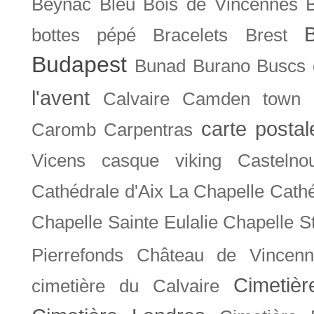
Beynac
Bleu
Bois de Vincennes
bottes pépé
Bracelets
Brest
Budapest
Bunad
Burano
Buscs
l'avent
Calvaire
Camden town
carte posta
Caromb
Carpentras
Vicens
casque viking
Castelno
Cathédrale d'Aix La Chapelle
Cathé
Chapelle Sainte Eulalie
Chapelle S
Pierrefonds
Château de Vincenn
Cimetiè
cimetière du Calvaire