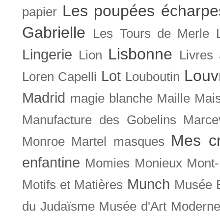
Les poupées écharpe
papier
Gabrielle
Les Tours de Merle
Lisbonne
Lingerie
Lion
Livres
Louv
Lot
Loren Capelli
Louboutin
Madrid
magie blanche
Maille
Mais
Manufacture des Gobelins
Marce
Mes cr
Monroe
Martel
masques
enfantine
Momies
Monieux
Mont-
Munch
Motifs et Matières
Musée B
du Judaïsme
Musée d'Art Moderne