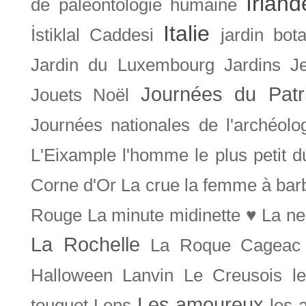
Irland
de paléontologie humaine
Italie
İstiklal Caddesi
jardin bot
Jardin du Luxembourg
Jardins
J
Journées du Patr
Jouets Noël
Journées nationales de l'archéolo
L'Eixample
l'homme le plus petit 
Corne d'Or
La crue
la femme à bar
Rouge
La minute midinette ♥
La ne
La Rochelle
La Roque Cageac
Halloween
Lanvin
Le Creusois
l
Les amoureux
touquet
Lens
les 