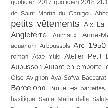
201
quotidien
2017 quotidien
2018
de Saint Martin du Canigou
Abb
petits vêtements
Aix La 
Angleterre
Anne-M
Animaux
Arc 1950
aquarium
Arboussols
Atelier Petit 
roman
Atae Yûki
Aubusson
Autant en emporte l
Oise
Avignon
Aya Sofya
Baccarat
Barcelona
Barrettes
barrettes
basilique Santa Maria della Salut