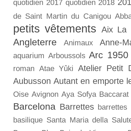
201
quotidien
2017 quotidien
2018
de Saint Martin du Canigou
Abb
petits vêtements
Aix La 
Angleterre
Anne-M
Animaux
Arc 1950
aquarium
Arboussols
Atelier Petit 
roman
Atae Yûki
Aubusson
Autant en emporte l
Oise
Avignon
Aya Sofya
Baccarat
Barcelona
Barrettes
barrettes
basilique Santa Maria della Salut