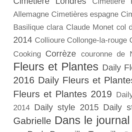
Cimetière Londres
Cimetière 
Allemagne
Cimetières espagne
Cim
Basilique
clara
Claude Monet
col 
2014
Collioure
Collonge-la-rouge
Corrèze
Cooking
couronne de 
Fleurs et Plantes
Daily F
2016
Daily Fleurs et Plant
Fleurs et Plantes 2019
Dail
Daily style 2015
Daily s
2014
Dans le journal
Gabrielle