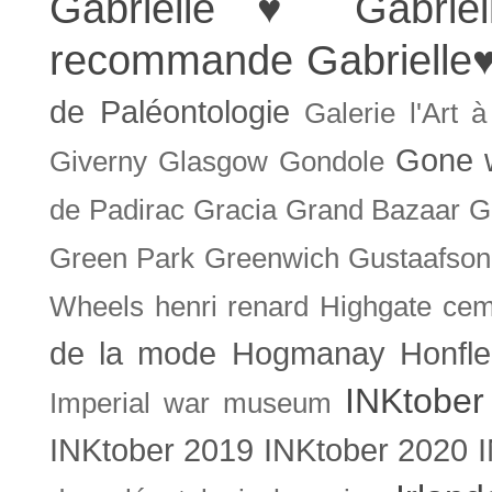
Gabrielle ♥
Gabrie
recommande
Gabrielle
de Paléontologie
Galerie l'Art 
Gone w
Giverny
Glasgow
Gondole
de Padirac
Gracia
Grand Bazaar
G
Green Park
Greenwich
Gustaafson
Wheels
henri renard
Highgate cem
de la mode
Hogmanay
Honfle
INKtober
Imperial war museum
INKtober 2019
INKtober 2020