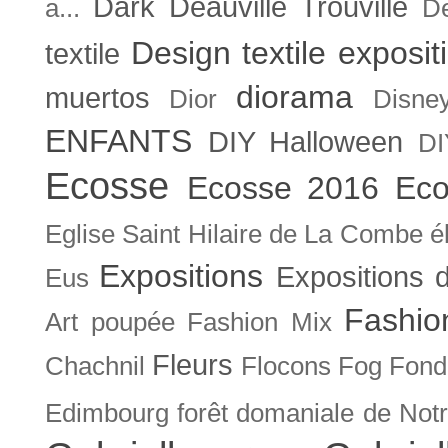
Dark
Deauville Trouville
a...
De
Design textile exposit
textile
diorama
muertos
Dior
Disne
ENFANTS
DIY Halloween
DI
Ecosse
Ecosse 2016
Eco
Eglise Saint Hilaire de La Combe
é
Expositions
Expositions
Eus
Fashio
Art poupée
Fashion Mix
Fleurs
Chachnil
Flocons
Fog
Fonda
Edimbourg
forêt domaniale de Not