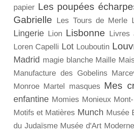
Les poupées écharpe
papier
Gabrielle
Les Tours de Merle
Lisbonne
Lingerie
Lion
Livres
Louv
Lot
Loren Capelli
Louboutin
Madrid
magie blanche
Maille
Mais
Manufacture des Gobelins
Marce
Mes cr
Monroe
Martel
masques
enfantine
Momies
Monieux
Mont-
Munch
Motifs et Matières
Musée B
du Judaïsme
Musée d'Art Moderne