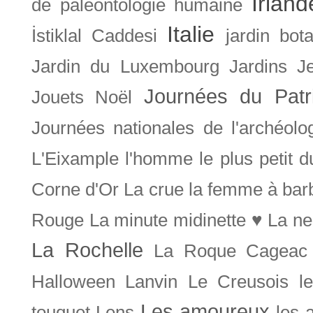
Irland
de paléontologie humaine
Italie
İstiklal Caddesi
jardin bot
Jardin du Luxembourg
Jardins
J
Journées du Patr
Jouets Noël
Journées nationales de l'archéolo
L'Eixample
l'homme le plus petit 
Corne d'Or
La crue
la femme à bar
Rouge
La minute midinette ♥
La ne
La Rochelle
La Roque Cageac
Halloween
Lanvin
Le Creusois
l
Les amoureux
touquet
Lens
les 