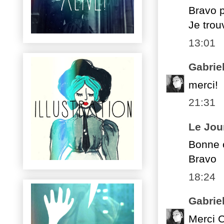
Bravo p
Je trou
13:01
Gabrie
merci!
21:31
Le Jou
Bonne c
Bravo
18:24
Gabrie
Merci C