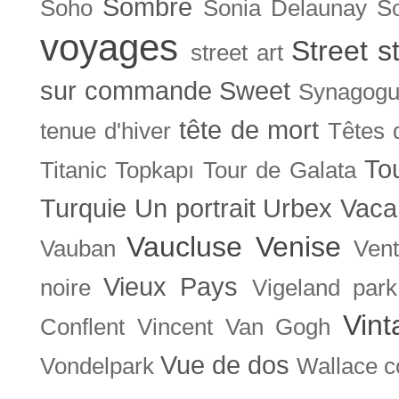
Sombre
Soho
Sonia Delaunay
So
voyages
Street s
street art
sur commande
Sweet
Synagog
tête de mort
tenue d'hiver
Têtes 
To
Titanic
Topkapı
Tour de Galata
Turquie
Un portrait
Urbex
Vaca
Vaucluse
Venise
Vauban
Ven
Vieux Pays
noire
Vigeland park
Vint
Conflent
Vincent Van Gogh
Vue de dos
Vondelpark
Wallace co