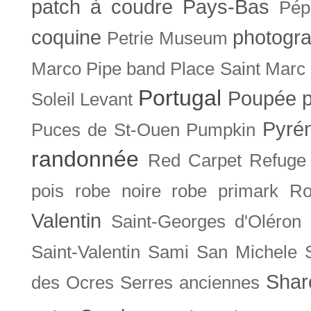
patch à coudre
Pays-Bas
Pép
coquine
photogra
Petrie Museum
Marco
Pipe band
Place Saint Marc
Portugal
Poupée
Soleil Levant
Pyré
Puces de St-Ouen
Pumpkin
randonnée
Red Carpet
Refuge
pois
robe noire
robe primark
Ro
Valentin
Saint-Georges d'Oléron
Saint-Valentin
Sami
San Michele
Shar
des Ocres
Serres anciennes