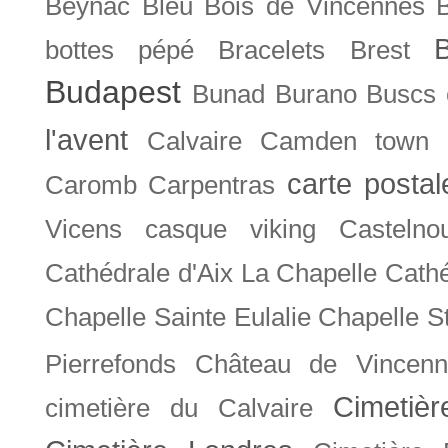
Beynac
Bleu
Bois de Vincennes
bottes pépé
Bracelets
Brest
Budapest
Bunad
Burano
Buscs
l'avent
Calvaire
Camden town
carte posta
Caromb
Carpentras
Vicens
casque viking
Castelno
Cathédrale d'Aix La Chapelle
Cathé
Chapelle Sainte Eulalie
Chapelle S
Pierrefonds
Château de Vincenn
Cimetiè
cimetière du Calvaire