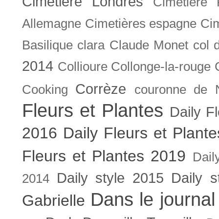
Cimetière Londres
Cimetière 
Allemagne
Cimetières espagne
Cim
Basilique
clara
Claude Monet
col 
2014
Collioure
Collonge-la-rouge
Corrèze
Cooking
couronne de 
Fleurs et Plantes
Daily F
2016
Daily Fleurs et Plant
Fleurs et Plantes 2019
Dail
Daily style 2015
Daily s
2014
Dans le journal
Gabrielle