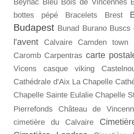
Beynac
Bleu
Bois de Vincennes
bottes pépé
Bracelets
Brest
Budapest
Bunad
Burano
Buscs
l'avent
Calvaire
Camden town
carte posta
Caromb
Carpentras
Vicens
casque viking
Castelno
Cathédrale d'Aix La Chapelle
Cathé
Chapelle Sainte Eulalie
Chapelle S
Pierrefonds
Château de Vincenn
Cimetiè
cimetière du Calvaire