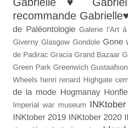
Gabrielle ♥
Gabrie
recommande
Gabrielle
de Paléontologie
Galerie l'Art 
Gone w
Giverny
Glasgow
Gondole
de Padirac
Gracia
Grand Bazaar
G
Green Park
Greenwich
Gustaafson
Wheels
henri renard
Highgate cem
de la mode
Hogmanay
Honfle
INKtober
Imperial war museum
INKtober 2019
INKtober 2020