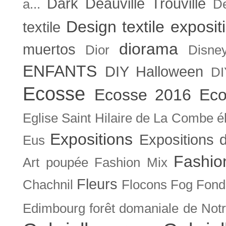
Dark
Deauville Trouville
a...
De
Design textile exposit
textile
diorama
muertos
Dior
Disne
ENFANTS
DIY Halloween
DI
Ecosse
Ecosse 2016
Eco
Eglise Saint Hilaire de La Combe
é
Expositions
Expositions
Eus
Fashio
Art poupée
Fashion Mix
Fleurs
Chachnil
Flocons
Fog
Fonda
Edimbourg
forêt domaniale de Not