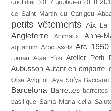
201
quotidien
2017 quotidien
2018
de Saint Martin du Canigou
Abb
petits vêtements
Aix La 
Angleterre
Anne-M
Animaux
Arc 1950
aquarium
Arboussols
Atelier Petit 
roman
Atae Yûki
Aubusson
Autant en emporte l
Oise
Avignon
Aya Sofya
Baccarat
Barcelona
Barrettes
barrettes
basilique Santa Maria della Salut