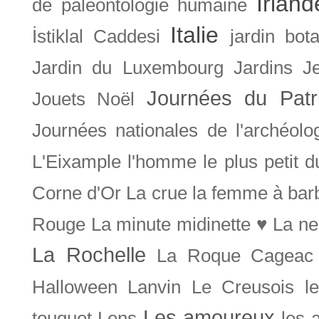
Irland
de paléontologie humaine
Italie
İstiklal Caddesi
jardin bot
Jardin du Luxembourg
Jardins
J
Journées du Patr
Jouets Noël
Journées nationales de l'archéolo
L'Eixample
l'homme le plus petit 
Corne d'Or
La crue
la femme à bar
Rouge
La minute midinette ♥
La ne
La Rochelle
La Roque Cageac
Halloween
Lanvin
Le Creusois
l
Les amoureux
touquet
Lens
les 