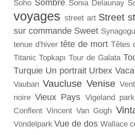
Sombre
Soho
Sonia Delaunay
So
voyages
Street s
street art
sur commande
Sweet
Synagog
tête de mort
tenue d'hiver
Têtes 
To
Titanic
Topkapı
Tour de Galata
Turquie
Un portrait
Urbex
Vaca
Vaucluse
Venise
Vauban
Ven
Vieux Pays
noire
Vigeland park
Vint
Conflent
Vincent Van Gogh
Vue de dos
Vondelpark
Wallace co