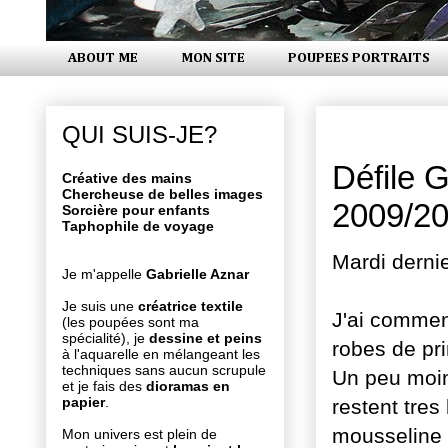
ABOUT ME
MON SITE
POUPEES PORTRAITS
lundi 13 jui
QUI SUIS-JE?
Défile 
Créative des mains
Chercheuse de belles images
2009/2
Sorcière pour enfants
Taphophile de voyage
Mardi dernie
Je m'appelle
Gabrielle Aznar
Je suis une
créatrice textile
J'ai commen
(les poupées sont ma
spécialité), je
dessine et peins
robes de pr
à l'aquarelle en mélangeant les
techniques sans aucun scrupule
Un peu moin
et je fais des
dioramas en
papier
.
restent
tres
mousseline e
Mon univers est plein de