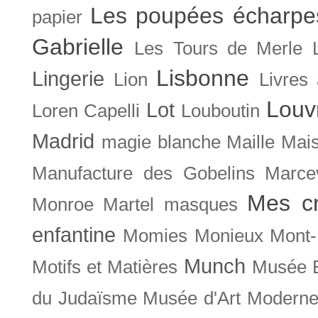
Les poupées écharpe
papier
Gabrielle
Les Tours de Merle
Lisbonne
Lingerie
Lion
Livres
Louv
Lot
Loren Capelli
Louboutin
Madrid
magie blanche
Maille
Mais
Manufacture des Gobelins
Marce
Mes cr
Monroe
Martel
masques
enfantine
Momies
Monieux
Mont-
Munch
Motifs et Matières
Musée B
du Judaïsme
Musée d'Art Moderne