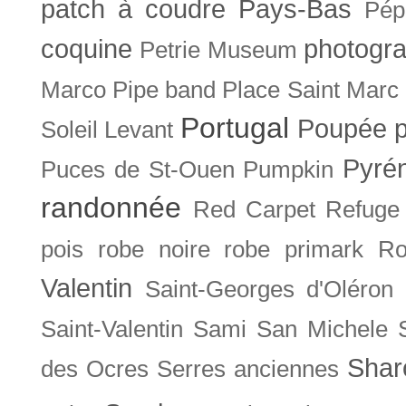
patch à coudre
Pays-Bas
Pép
coquine
photogra
Petrie Museum
Marco
Pipe band
Place Saint Marc
Portugal
Poupée
Soleil Levant
Pyré
Puces de St-Ouen
Pumpkin
randonnée
Red Carpet
Refuge
pois
robe noire
robe primark
Ro
Valentin
Saint-Georges d'Oléron
Saint-Valentin
Sami
San Michele
Shar
des Ocres
Serres anciennes