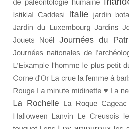
Irland
de paléontologie humaine
Italie
İstiklal Caddesi
jardin bot
Jardin du Luxembourg
Jardins
J
Journées du Patr
Jouets Noël
Journées nationales de l'archéolo
L'Eixample
l'homme le plus petit 
Corne d'Or
La crue
la femme à bar
Rouge
La minute midinette ♥
La ne
La Rochelle
La Roque Cageac
Halloween
Lanvin
Le Creusois
l
Les amoureux
touquet
Lens
les 