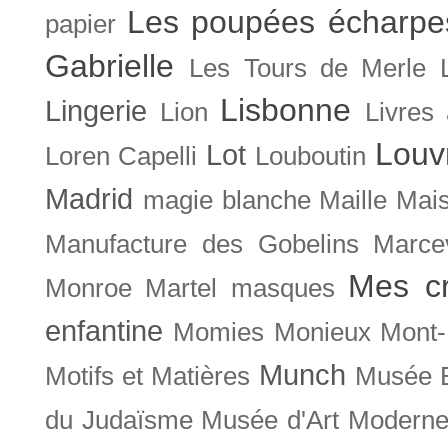
Les poupées écharpe
papier
Gabrielle
Les Tours de Merle
Lisbonne
Lingerie
Lion
Livres
Louv
Lot
Loren Capelli
Louboutin
Madrid
magie blanche
Maille
Mais
Manufacture des Gobelins
Marce
Mes cr
Monroe
Martel
masques
enfantine
Momies
Monieux
Mont-
Munch
Motifs et Matières
Musée B
du Judaïsme
Musée d'Art Moderne