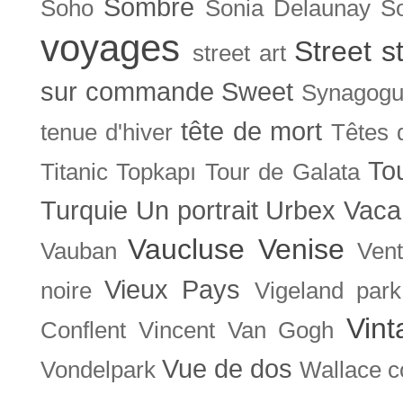
Sombre
Soho
Sonia Delaunay
So
voyages
Street s
street art
sur commande
Sweet
Synagog
tête de mort
tenue d'hiver
Têtes 
To
Titanic
Topkapı
Tour de Galata
Turquie
Un portrait
Urbex
Vaca
Vaucluse
Venise
Vauban
Ven
Vieux Pays
noire
Vigeland park
Vint
Conflent
Vincent Van Gogh
Vue de dos
Vondelpark
Wallace co