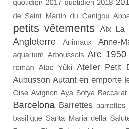
201
quotidien
2017 quotidien
2018
de Saint Martin du Canigou
Abb
petits vêtements
Aix La 
Angleterre
Anne-M
Animaux
Arc 1950
aquarium
Arboussols
Atelier Petit 
roman
Atae Yûki
Aubusson
Autant en emporte l
Oise
Avignon
Aya Sofya
Baccarat
Barcelona
Barrettes
barrettes
basilique Santa Maria della Salut