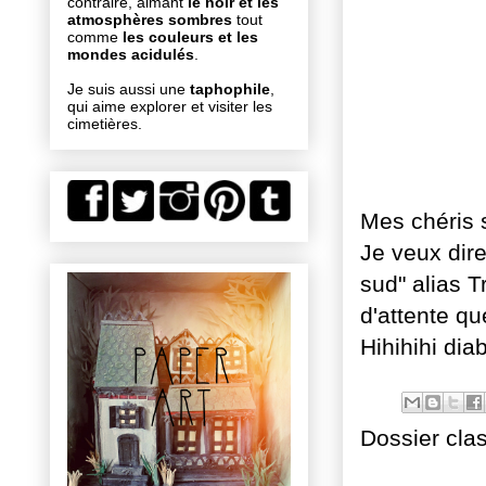
contraire, aimant
le noir et les
atmosphères sombres
tout
comme
les couleurs et les
mondes acidulés
.
Je suis aussi une
taphophile
,
qui aime explorer et visiter les
cimetières.
Mes chéris s
Je veux dir
sud" alias 
d'attente qu
Hihihihi diab
Dossier cla