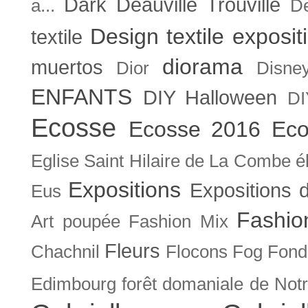
Dark
Deauville Trouville
a...
De
Design textile exposit
textile
diorama
muertos
Dior
Disne
ENFANTS
DIY Halloween
DI
Ecosse
Ecosse 2016
Eco
Eglise Saint Hilaire de La Combe
é
Expositions
Expositions
Eus
Fashio
Art poupée
Fashion Mix
Fleurs
Chachnil
Flocons
Fog
Fonda
Edimbourg
forêt domaniale de Not