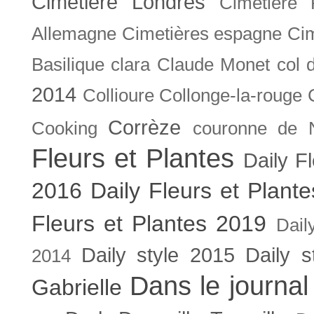
Cimetière Londres
Cimetière 
Allemagne
Cimetières espagne
Cim
Basilique
clara
Claude Monet
col 
2014
Collioure
Collonge-la-rouge
Corrèze
Cooking
couronne de 
Fleurs et Plantes
Daily F
2016
Daily Fleurs et Plant
Fleurs et Plantes 2019
Dail
Daily style 2015
Daily s
2014
Dans le journal
Gabrielle