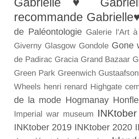
Gabrielle ♥
Gabrie
recommande
Gabrielle
de Paléontologie
Galerie l'Art 
Gone w
Giverny
Glasgow
Gondole
de Padirac
Gracia
Grand Bazaar
G
Green Park
Greenwich
Gustaafson
Wheels
henri renard
Highgate cem
de la mode
Hogmanay
Honfle
INKtober
Imperial war museum
INKtober 2019
INKtober 2020