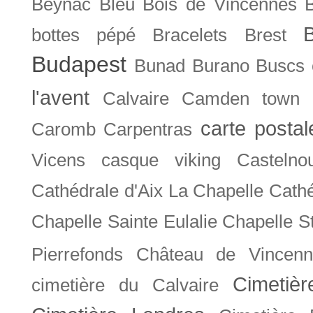
Beynac
Bleu
Bois de Vincennes
bottes pépé
Bracelets
Brest
Budapest
Bunad
Burano
Buscs
l'avent
Calvaire
Camden town
carte posta
Caromb
Carpentras
Vicens
casque viking
Castelno
Cathédrale d'Aix La Chapelle
Cathé
Chapelle Sainte Eulalie
Chapelle S
Pierrefonds
Château de Vincenn
Cimetiè
cimetière du Calvaire