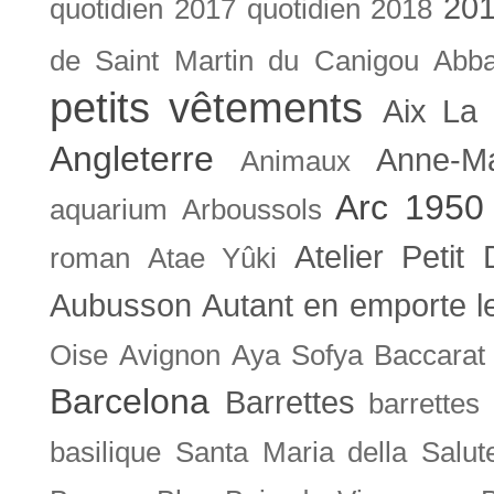
201
quotidien
2017 quotidien
2018
de Saint Martin du Canigou
Abb
petits vêtements
Aix La 
Angleterre
Anne-M
Animaux
Arc 1950
aquarium
Arboussols
Atelier Petit 
roman
Atae Yûki
Aubusson
Autant en emporte l
Oise
Avignon
Aya Sofya
Baccarat
Barcelona
Barrettes
barrettes
basilique Santa Maria della Salut