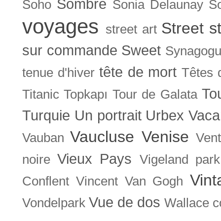
Sombre
Soho
Sonia Delaunay
So
voyages
Street s
street art
sur commande
Sweet
Synagog
tête de mort
tenue d'hiver
Têtes 
To
Titanic
Topkapı
Tour de Galata
Turquie
Un portrait
Urbex
Vaca
Vaucluse
Venise
Vauban
Ven
Vieux Pays
noire
Vigeland park
Vint
Conflent
Vincent Van Gogh
Vue de dos
Vondelpark
Wallace co