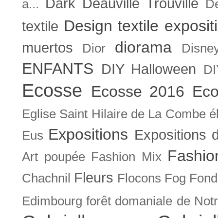
Dark
Deauville Trouville
a...
De
Design textile exposit
textile
diorama
muertos
Dior
Disne
ENFANTS
DIY Halloween
DI
Ecosse
Ecosse 2016
Eco
Eglise Saint Hilaire de La Combe
é
Expositions
Expositions
Eus
Fashio
Art poupée
Fashion Mix
Fleurs
Chachnil
Flocons
Fog
Fonda
Edimbourg
forêt domaniale de Not