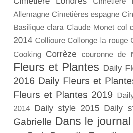
Cimetière Londres
Cimetière 
Allemagne
Cimetières espagne
Cim
Basilique
clara
Claude Monet
col 
2014
Collioure
Collonge-la-rouge
Corrèze
Cooking
couronne de 
Fleurs et Plantes
Daily F
2016
Daily Fleurs et Plant
Fleurs et Plantes 2019
Dail
Daily style 2015
Daily s
2014
Dans le journal
Gabrielle