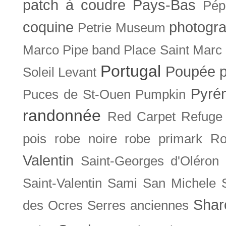
patch à coudre
Pays-Bas
Pép
coquine
photogra
Petrie Museum
Marco
Pipe band
Place Saint Marc
Portugal
Poupée
Soleil Levant
Pyré
Puces de St-Ouen
Pumpkin
randonnée
Red Carpet
Refuge
pois
robe noire
robe primark
Ro
Valentin
Saint-Georges d'Oléron
Saint-Valentin
Sami
San Michele
Shar
des Ocres
Serres anciennes