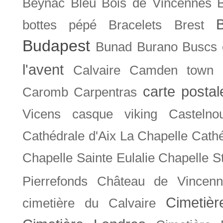
Beynac
Bleu
Bois de Vincennes
bottes pépé
Bracelets
Brest
Budapest
Bunad
Burano
Buscs
l'avent
Calvaire
Camden town
carte posta
Caromb
Carpentras
Vicens
casque viking
Castelno
Cathédrale d'Aix La Chapelle
Cathé
Chapelle Sainte Eulalie
Chapelle S
Pierrefonds
Château de Vincenn
Cimetiè
cimetière du Calvaire