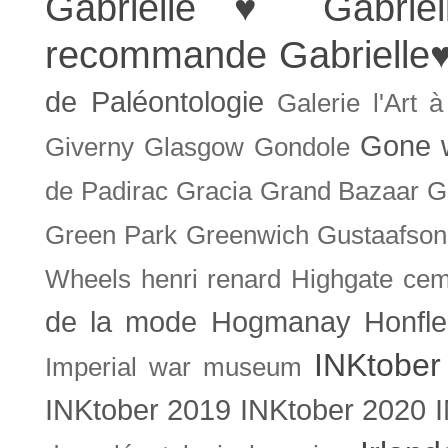
Gabrielle ♥
Gabrie
recommande
Gabrielle
de Paléontologie
Galerie l'Art 
Gone w
Giverny
Glasgow
Gondole
de Padirac
Gracia
Grand Bazaar
G
Green Park
Greenwich
Gustaafson
Wheels
henri renard
Highgate cem
de la mode
Hogmanay
Honfle
INKtober
Imperial war museum
INKtober 2019
INKtober 2020