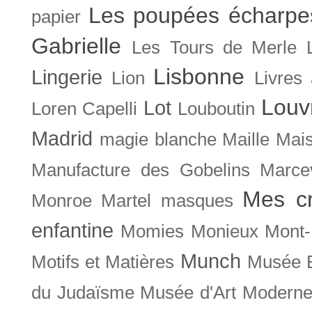
Les poupées écharpe
papier
Gabrielle
Les Tours de Merle
Lisbonne
Lingerie
Lion
Livres
Louv
Lot
Loren Capelli
Louboutin
Madrid
magie blanche
Maille
Mais
Manufacture des Gobelins
Marce
Mes cr
Monroe
Martel
masques
enfantine
Momies
Monieux
Mont-
Munch
Motifs et Matières
Musée B
du Judaïsme
Musée d'Art Moderne