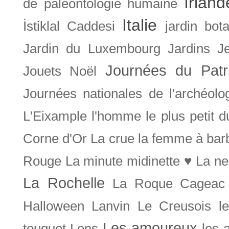
Irland
de paléontologie humaine
Italie
İstiklal Caddesi
jardin bot
Jardin du Luxembourg
Jardins
J
Journées du Patr
Jouets Noël
Journées nationales de l'archéolo
L'Eixample
l'homme le plus petit 
Corne d'Or
La crue
la femme à bar
Rouge
La minute midinette ♥
La ne
La Rochelle
La Roque Cageac
Halloween
Lanvin
Le Creusois
l
Les amoureux
touquet
Lens
les 