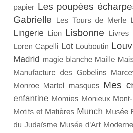
Les poupées écharpe
papier
Gabrielle
Les Tours de Merle
Lisbonne
Lingerie
Lion
Livres
Louv
Lot
Loren Capelli
Louboutin
Madrid
magie blanche
Maille
Mais
Manufacture des Gobelins
Marce
Mes cr
Monroe
Martel
masques
enfantine
Momies
Monieux
Mont-
Munch
Motifs et Matières
Musée B
du Judaïsme
Musée d'Art Moderne