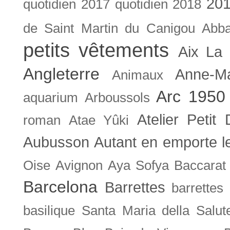
201
quotidien
2017 quotidien
2018
de Saint Martin du Canigou
Abb
petits vêtements
Aix La 
Angleterre
Anne-M
Animaux
Arc 1950
aquarium
Arboussols
Atelier Petit 
roman
Atae Yûki
Aubusson
Autant en emporte l
Oise
Avignon
Aya Sofya
Baccarat
Barcelona
Barrettes
barrettes
basilique Santa Maria della Salut