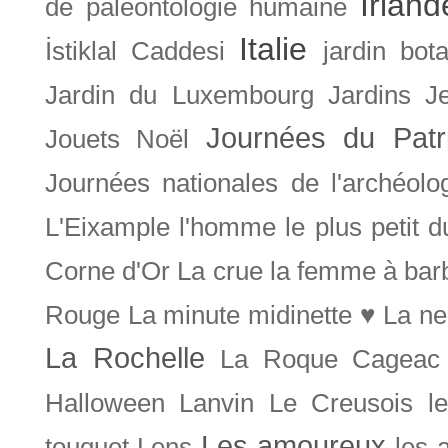
Irland
de paléontologie humaine
Italie
İstiklal Caddesi
jardin bot
Jardin du Luxembourg
Jardins
J
Journées du Patr
Jouets Noël
Journées nationales de l'archéolo
L'Eixample
l'homme le plus petit 
Corne d'Or
La crue
la femme à bar
Rouge
La minute midinette ♥
La ne
La Rochelle
La Roque Cageac
Halloween
Lanvin
Le Creusois
l
Les amoureux
touquet
Lens
les 