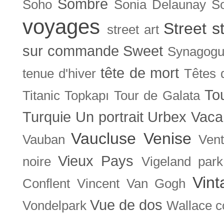
Sombre
Soho
Sonia Delaunay
So
voyages
Street s
street art
sur commande
Sweet
Synagog
tête de mort
tenue d'hiver
Têtes 
To
Titanic
Topkapı
Tour de Galata
Turquie
Un portrait
Urbex
Vaca
Vaucluse
Venise
Vauban
Ven
Vieux Pays
noire
Vigeland park
Vint
Conflent
Vincent Van Gogh
Vue de dos
Vondelpark
Wallace co