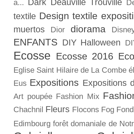
Dark
Deauville Trouville
a...
De
Design textile exposit
textile
diorama
muertos
Dior
Disne
ENFANTS
DIY Halloween
DI
Ecosse
Ecosse 2016
Eco
Eglise Saint Hilaire de La Combe
é
Expositions
Expositions
Eus
Fashio
Art poupée
Fashion Mix
Fleurs
Chachnil
Flocons
Fog
Fonda
Edimbourg
forêt domaniale de Not