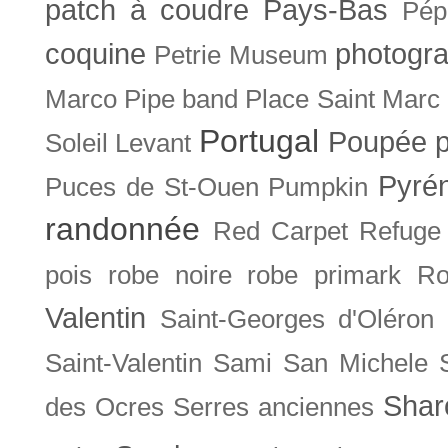
patch à coudre
Pays-Bas
Pép
coquine
photogra
Petrie Museum
Marco
Pipe band
Place Saint Marc
Portugal
Poupée
Soleil Levant
Pyré
Puces de St-Ouen
Pumpkin
randonnée
Red Carpet
Refuge
pois
robe noire
robe primark
Ro
Valentin
Saint-Georges d'Oléron
Saint-Valentin
Sami
San Michele
Shar
des Ocres
Serres anciennes