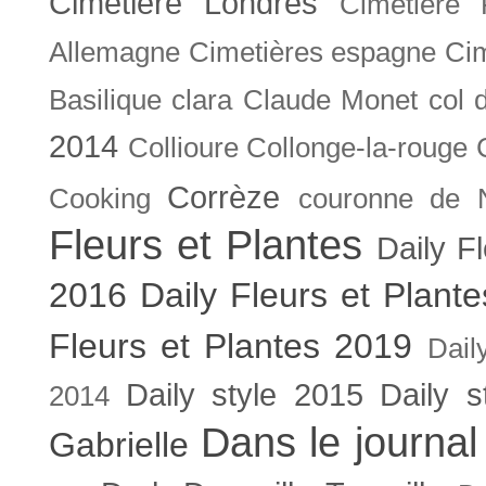
Cimetière Londres
Cimetière 
Allemagne
Cimetières espagne
Cim
Basilique
clara
Claude Monet
col 
2014
Collioure
Collonge-la-rouge
Corrèze
Cooking
couronne de 
Fleurs et Plantes
Daily F
2016
Daily Fleurs et Plant
Fleurs et Plantes 2019
Dail
Daily style 2015
Daily s
2014
Dans le journal
Gabrielle