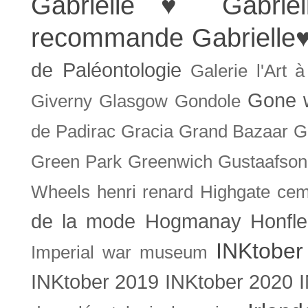
Gabrielle ♥
Gabrie
recommande
Gabrielle
de Paléontologie
Galerie l'Art 
Gone w
Giverny
Glasgow
Gondole
de Padirac
Gracia
Grand Bazaar
G
Green Park
Greenwich
Gustaafson
Wheels
henri renard
Highgate cem
de la mode
Hogmanay
Honfle
INKtober
Imperial war museum
INKtober 2019
INKtober 2020