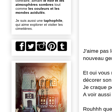
contraire, aimant
le noir et les
atmosphères sombres
tout
comme
les couleurs et les
mondes acidulés
.
Je suis aussi une
taphophile
,
qui aime explorer et visiter les
cimetières.
J'aime pas l
nouveau genr
Et oui vous 
décorer son
Je craque po
A voir aussi
Rouhhh que 