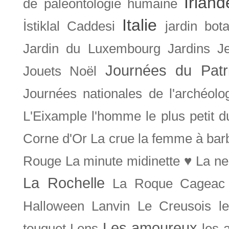
Irland
de paléontologie humaine
Italie
İstiklal Caddesi
jardin bot
Jardin du Luxembourg
Jardins
J
Journées du Patr
Jouets Noël
Journées nationales de l'archéolo
L'Eixample
l'homme le plus petit 
Corne d'Or
La crue
la femme à bar
Rouge
La minute midinette ♥
La ne
La Rochelle
La Roque Cageac
Halloween
Lanvin
Le Creusois
l
Les amoureux
touquet
Lens
les 