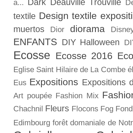
Dark
Deauville Trouville
a...
De
Design textile exposit
textile
diorama
muertos
Dior
Disne
ENFANTS
DIY Halloween
DI
Ecosse
Ecosse 2016
Eco
Eglise Saint Hilaire de La Combe
é
Expositions
Expositions
Eus
Fashio
Art poupée
Fashion Mix
Fleurs
Chachnil
Flocons
Fog
Fonda
Edimbourg
forêt domaniale de Not