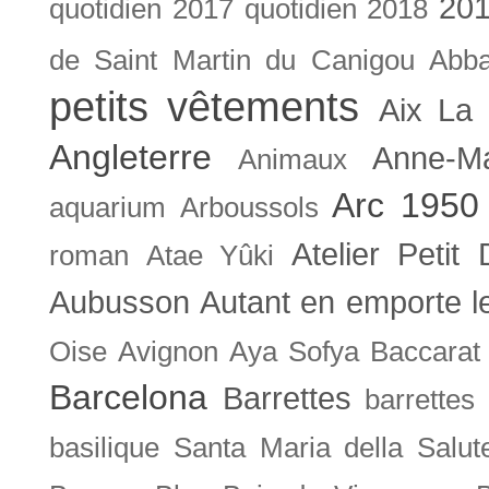
201
quotidien
2017 quotidien
2018
de Saint Martin du Canigou
Abb
petits vêtements
Aix La 
Angleterre
Anne-M
Animaux
Arc 1950
aquarium
Arboussols
Atelier Petit 
roman
Atae Yûki
Aubusson
Autant en emporte l
Oise
Avignon
Aya Sofya
Baccarat
Barcelona
Barrettes
barrettes
basilique Santa Maria della Salut