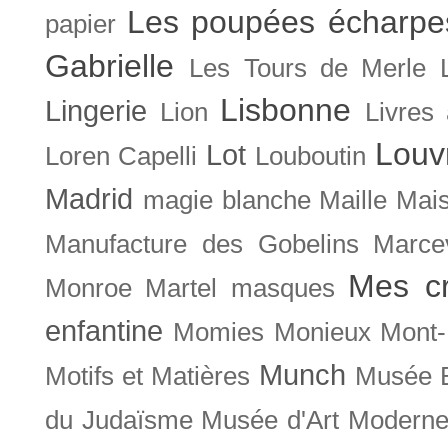
Les poupées écharpe
papier
Gabrielle
Les Tours de Merle
Lisbonne
Lingerie
Lion
Livres
Louv
Lot
Loren Capelli
Louboutin
Madrid
magie blanche
Maille
Mais
Manufacture des Gobelins
Marce
Mes cr
Monroe
Martel
masques
enfantine
Momies
Monieux
Mont-
Munch
Motifs et Matières
Musée B
du Judaïsme
Musée d'Art Moderne