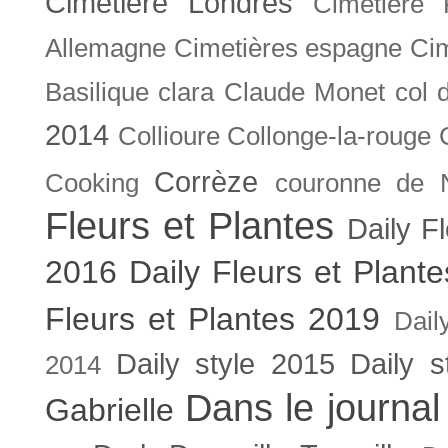
Cimetière Londres
Cimetière 
Allemagne
Cimetières espagne
Cim
Basilique
clara
Claude Monet
col 
2014
Collioure
Collonge-la-rouge
Corrèze
Cooking
couronne de 
Fleurs et Plantes
Daily F
2016
Daily Fleurs et Plant
Fleurs et Plantes 2019
Dail
Daily style 2015
Daily s
2014
Dans le journal
Gabrielle