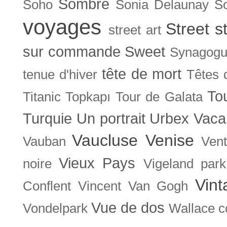
Sombre
Soho
Sonia Delaunay
So
voyages
Street s
street art
sur commande
Sweet
Synagog
tête de mort
tenue d'hiver
Têtes 
To
Titanic
Topkapı
Tour de Galata
Turquie
Un portrait
Urbex
Vaca
Vaucluse
Venise
Vauban
Ven
Vieux Pays
noire
Vigeland park
Vint
Conflent
Vincent Van Gogh
Vue de dos
Vondelpark
Wallace co