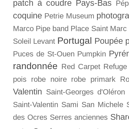
patch à coudre
Pays-Bas
Pép
coquine
photogra
Petrie Museum
Marco
Pipe band
Place Saint Marc
Portugal
Poupée
Soleil Levant
Pyré
Puces de St-Ouen
Pumpkin
randonnée
Red Carpet
Refuge
pois
robe noire
robe primark
Ro
Valentin
Saint-Georges d'Oléron
Saint-Valentin
Sami
San Michele
Shar
des Ocres
Serres anciennes