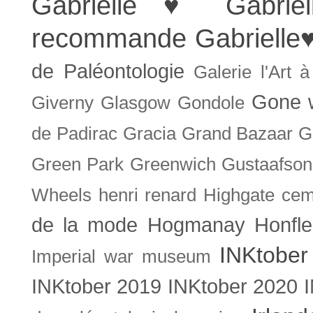
Gabrielle ♥
Gabrie
recommande
Gabrielle
de Paléontologie
Galerie l'Art 
Gone w
Giverny
Glasgow
Gondole
de Padirac
Gracia
Grand Bazaar
G
Green Park
Greenwich
Gustaafson
Wheels
henri renard
Highgate cem
de la mode
Hogmanay
Honfle
INKtober
Imperial war museum
INKtober 2019
INKtober 2020