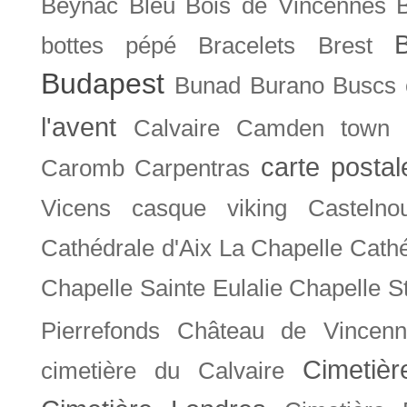
Beynac
Bleu
Bois de Vincennes
bottes pépé
Bracelets
Brest
Budapest
Bunad
Burano
Buscs
l'avent
Calvaire
Camden town
carte posta
Caromb
Carpentras
Vicens
casque viking
Castelno
Cathédrale d'Aix La Chapelle
Cathé
Chapelle Sainte Eulalie
Chapelle S
Pierrefonds
Château de Vincenn
Cimetiè
cimetière du Calvaire