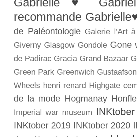
Gabrielle ♥
Gabrie
recommande
Gabrielle
de Paléontologie
Galerie l'Art 
Gone w
Giverny
Glasgow
Gondole
de Padirac
Gracia
Grand Bazaar
G
Green Park
Greenwich
Gustaafson
Wheels
henri renard
Highgate cem
de la mode
Hogmanay
Honfle
INKtober
Imperial war museum
INKtober 2019
INKtober 2020