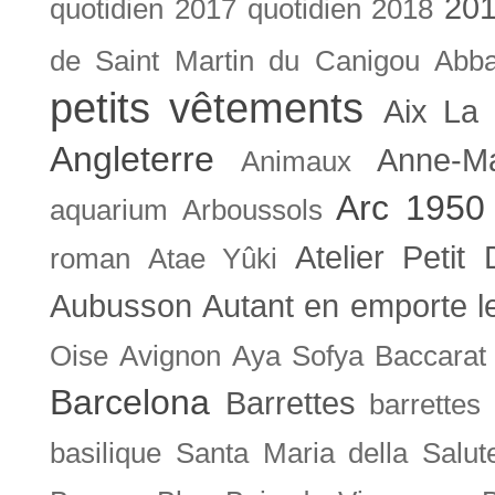
201
quotidien
2017 quotidien
2018
de Saint Martin du Canigou
Abb
petits vêtements
Aix La 
Angleterre
Anne-M
Animaux
Arc 1950
aquarium
Arboussols
Atelier Petit 
roman
Atae Yûki
Aubusson
Autant en emporte l
Oise
Avignon
Aya Sofya
Baccarat
Barcelona
Barrettes
barrettes
basilique Santa Maria della Salut