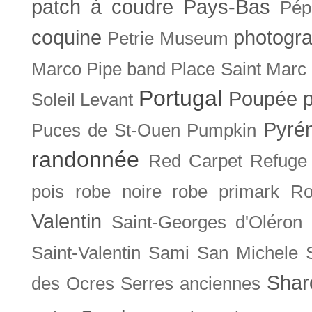
patch à coudre
Pays-Bas
Pép
coquine
photogra
Petrie Museum
Marco
Pipe band
Place Saint Marc
Portugal
Poupée
Soleil Levant
Pyré
Puces de St-Ouen
Pumpkin
randonnée
Red Carpet
Refuge
pois
robe noire
robe primark
Ro
Valentin
Saint-Georges d'Oléron
Saint-Valentin
Sami
San Michele
Shar
des Ocres
Serres anciennes