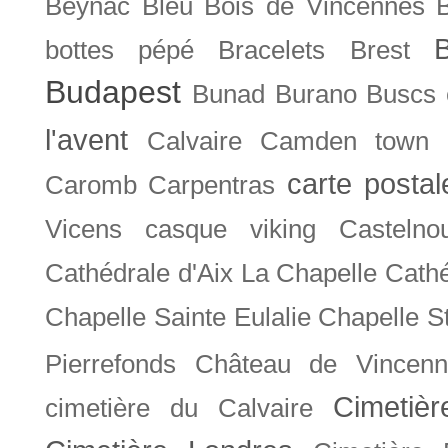
Beynac
Bleu
Bois de Vincennes
bottes pépé
Bracelets
Brest
Budapest
Bunad
Burano
Buscs
l'avent
Calvaire
Camden town
carte posta
Caromb
Carpentras
Vicens
casque viking
Castelno
Cathédrale d'Aix La Chapelle
Cathé
Chapelle Sainte Eulalie
Chapelle S
Pierrefonds
Château de Vincenn
Cimetiè
cimetière du Calvaire