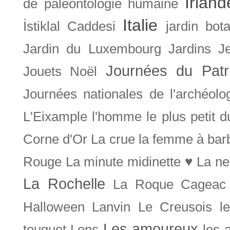
Irland
de paléontologie humaine
Italie
İstiklal Caddesi
jardin bot
Jardin du Luxembourg
Jardins
J
Journées du Patr
Jouets Noël
Journées nationales de l'archéolo
L'Eixample
l'homme le plus petit 
Corne d'Or
La crue
la femme à bar
Rouge
La minute midinette ♥
La ne
La Rochelle
La Roque Cageac
Halloween
Lanvin
Le Creusois
l
Les amoureux
touquet
Lens
les 