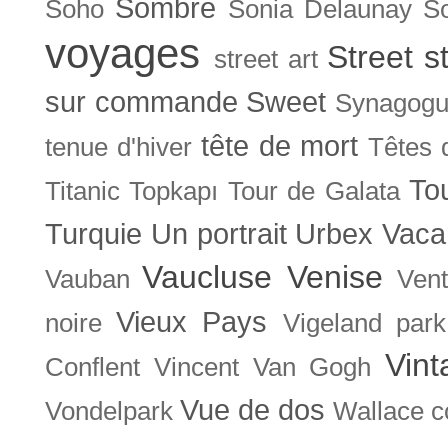
Sombre
Soho
Sonia Delaunay
So
voyages
Street s
street art
sur commande
Sweet
Synagog
tête de mort
tenue d'hiver
Têtes 
To
Titanic
Topkapı
Tour de Galata
Turquie
Un portrait
Urbex
Vaca
Vaucluse
Venise
Vauban
Ven
Vieux Pays
noire
Vigeland park
Vint
Conflent
Vincent Van Gogh
Vue de dos
Vondelpark
Wallace co