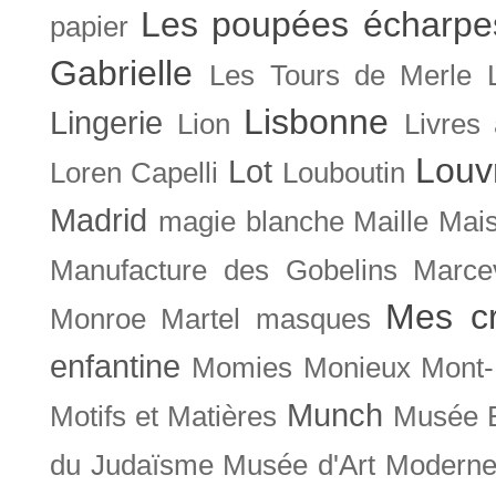
Les poupées écharpe
papier
Gabrielle
Les Tours de Merle
Lisbonne
Lingerie
Lion
Livres
Louv
Lot
Loren Capelli
Louboutin
Madrid
magie blanche
Maille
Mais
Manufacture des Gobelins
Marce
Mes cr
Monroe
Martel
masques
enfantine
Momies
Monieux
Mont-
Munch
Motifs et Matières
Musée B
du Judaïsme
Musée d'Art Moderne