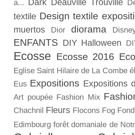
Dark
Deauville Trouville
a...
De
Design textile exposit
textile
diorama
muertos
Dior
Disne
ENFANTS
DIY Halloween
DI
Ecosse
Ecosse 2016
Eco
Eglise Saint Hilaire de La Combe
é
Expositions
Expositions
Eus
Fashio
Art poupée
Fashion Mix
Fleurs
Chachnil
Flocons
Fog
Fonda
Edimbourg
forêt domaniale de Not