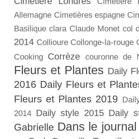
Cimetière Londres
Cimetière 
Allemagne
Cimetières espagne
Cim
Basilique
clara
Claude Monet
col 
2014
Collioure
Collonge-la-rouge
Corrèze
Cooking
couronne de 
Fleurs et Plantes
Daily F
2016
Daily Fleurs et Plant
Fleurs et Plantes 2019
Dail
Daily style 2015
Daily s
2014
Dans le journal
Gabrielle