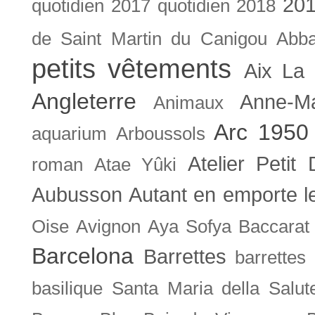
201
quotidien
2017 quotidien
2018
de Saint Martin du Canigou
Abb
petits vêtements
Aix La 
Angleterre
Anne-M
Animaux
Arc 1950
aquarium
Arboussols
Atelier Petit 
roman
Atae Yûki
Aubusson
Autant en emporte l
Oise
Avignon
Aya Sofya
Baccarat
Barcelona
Barrettes
barrettes
basilique Santa Maria della Salut