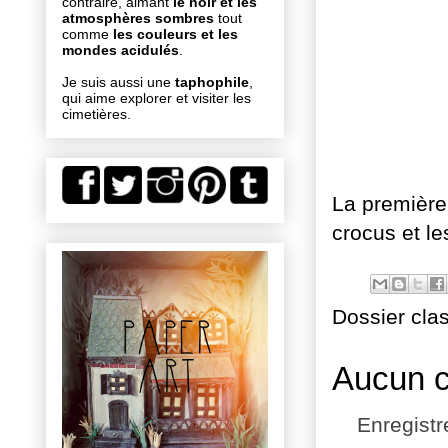
contraire, aimant
le noir et les
atmosphères sombres
tout
comme
les couleurs et les
mondes acidulés
.
Je suis aussi une
taphophile
,
qui aime explorer et visiter les
cimetières.
La première 
crocus et le
Dossier cla
Aucun 
Enregist