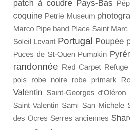
patch à coudre
Pays-Bas
Pép
coquine
photogra
Petrie Museum
Marco
Pipe band
Place Saint Marc
Portugal
Poupée
Soleil Levant
Pyré
Puces de St-Ouen
Pumpkin
randonnée
Red Carpet
Refuge
pois
robe noire
robe primark
Ro
Valentin
Saint-Georges d'Oléron
Saint-Valentin
Sami
San Michele
Shar
des Ocres
Serres anciennes