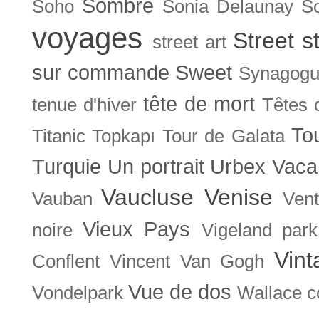
Sombre
Soho
Sonia Delaunay
So
voyages
Street s
street art
sur commande
Sweet
Synagog
tête de mort
tenue d'hiver
Têtes 
To
Titanic
Topkapı
Tour de Galata
Turquie
Un portrait
Urbex
Vaca
Vaucluse
Venise
Vauban
Ven
Vieux Pays
noire
Vigeland park
Vint
Conflent
Vincent Van Gogh
Vue de dos
Vondelpark
Wallace co