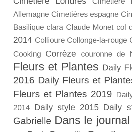
Cimetière Londres
Cimetière 
Allemagne
Cimetières espagne
Cim
Basilique
clara
Claude Monet
col 
2014
Collioure
Collonge-la-rouge
Corrèze
Cooking
couronne de 
Fleurs et Plantes
Daily F
2016
Daily Fleurs et Plant
Fleurs et Plantes 2019
Dail
Daily style 2015
Daily s
2014
Dans le journal
Gabrielle