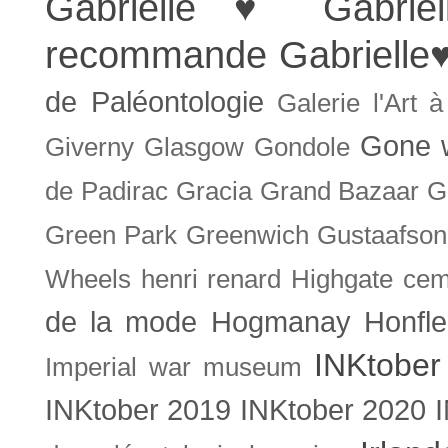
Gabrielle ♥
Gabrie
recommande
Gabrielle
de Paléontologie
Galerie l'Art 
Gone w
Giverny
Glasgow
Gondole
de Padirac
Gracia
Grand Bazaar
G
Green Park
Greenwich
Gustaafson
Wheels
henri renard
Highgate cem
de la mode
Hogmanay
Honfle
INKtober
Imperial war museum
INKtober 2019
INKtober 2020