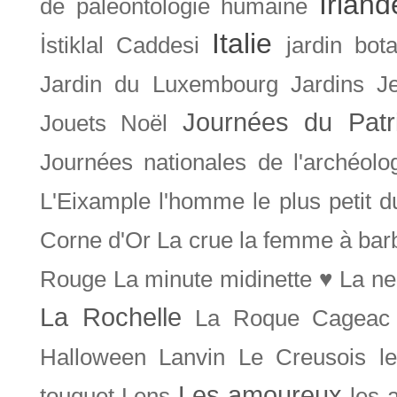
Irland
de paléontologie humaine
Italie
İstiklal Caddesi
jardin bot
Jardin du Luxembourg
Jardins
J
Journées du Patr
Jouets Noël
Journées nationales de l'archéolo
L'Eixample
l'homme le plus petit 
Corne d'Or
La crue
la femme à bar
Rouge
La minute midinette ♥
La ne
La Rochelle
La Roque Cageac
Halloween
Lanvin
Le Creusois
l
Les amoureux
touquet
Lens
les 