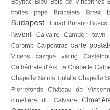
Beynac
Bleu
Bois de Vincennes
bottes pépé
Bracelets
Brest
Budapest
Bunad
Burano
Buscs
l'avent
Calvaire
Camden town
carte posta
Caromb
Carpentras
Vicens
casque viking
Castelno
Cathédrale d'Aix La Chapelle
Cathé
Chapelle Sainte Eulalie
Chapelle S
Pierrefonds
Château de Vincenn
Cimetiè
cimetière du Calvaire