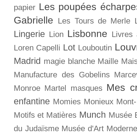
Les poupées écharpe
papier
Gabrielle
Les Tours de Merle
Lisbonne
Lingerie
Lion
Livres
Louv
Lot
Loren Capelli
Louboutin
Madrid
magie blanche
Maille
Mais
Manufacture des Gobelins
Marce
Mes cr
Monroe
Martel
masques
enfantine
Momies
Monieux
Mont-
Munch
Motifs et Matières
Musée B
du Judaïsme
Musée d'Art Moderne