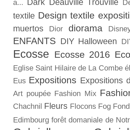
Dark
Deauville Trouville
a...
De
Design textile exposit
textile
diorama
muertos
Dior
Disne
ENFANTS
DIY Halloween
DI
Ecosse
Ecosse 2016
Eco
Eglise Saint Hilaire de La Combe
é
Expositions
Expositions
Eus
Fashio
Art poupée
Fashion Mix
Fleurs
Chachnil
Flocons
Fog
Fonda
Edimbourg
forêt domaniale de Not