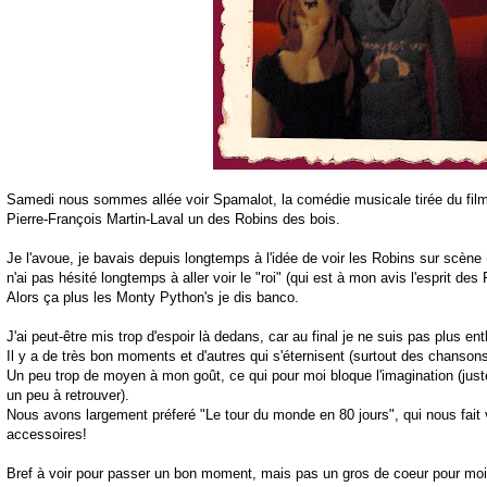
Samedi nous sommes allée voir Spamalot, la comédie musicale tirée du fil
Pierre-François Martin-Laval un des Robins des bois.
Je l'avoue, je bavais depuis longtemps à l'idée de voir les Robins sur scène (
n'ai pas hésité longtemps à aller voir le "roi" (qui est à mon avis l'esprit des
Alors ça plus les Monty Python's je dis banco.
J'ai peut-être mis trop d'espoir là dedans, car au final je ne suis pas plus e
Il y a de très bon moments et d'autres qui s'éternisent (surtout des chansons
Un peu trop de moyen à mon goût, ce qui pour moi bloque l'imagination (just
un peu à retrouver).
Nous avons largement préferé "Le tour du monde en 80 jours", qui nous fait
accessoires!
Bref à voir pour passer un bon moment, mais pas un gros de coeur pour moi