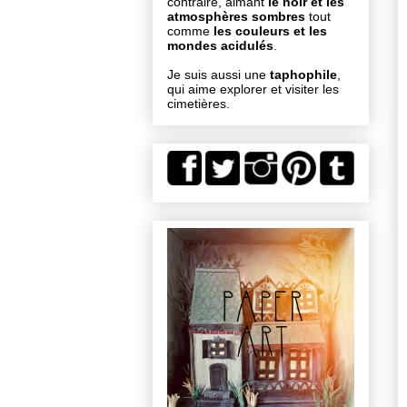
contraire, aimant
le noir et les
atmosphères sombres
tout
comme
les couleurs et les
mondes acidulés
.
Je suis aussi une
taphophile
,
qui aime explorer et visiter les
cimetières.