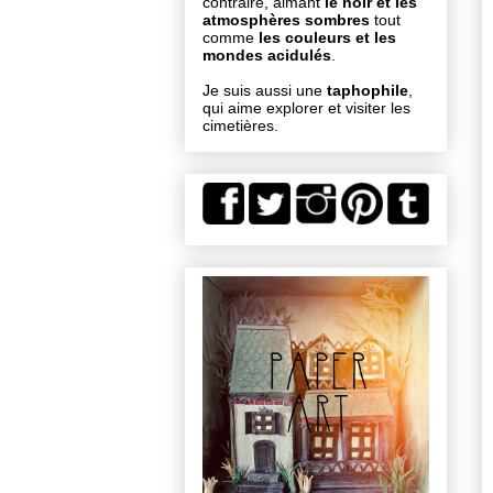
contraire, aimant
le noir et les
atmosphères sombres
tout
comme
les couleurs et les
mondes acidulés
.
Je suis aussi une
taphophile
,
qui aime explorer et visiter les
cimetières.