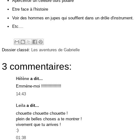
Apercevoir un célèbre ours polaire
Etre face à l'histoire
Voir des hommes en jupes qui soufflent dans un drôle d'instrument.
Etc....
Dossier classé:
Les aventures de Gabrielle
3 commentaires:
Hélène
a dit…
Emmène-moi !!!!!!!!!!!!!!!!
14:43
Leila
a dit…
chouette chouette chouette !
plein de belles choses a te montrer !
vivement que tu arrives !
:)
01:38