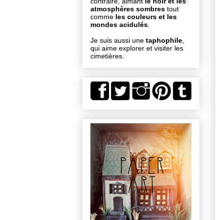
contraire, aimant
le noir et les
atmosphères sombres
tout
comme
les couleurs et les
mondes acidulés
.
Je suis aussi une
taphophile
,
qui aime explorer et visiter les
cimetières.