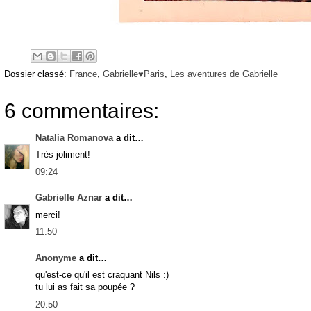
Dossier classé:
France
,
Gabrielle♥Paris
,
Les aventures de Gabrielle
6 commentaires:
Natalia Romanova
a dit…
Très joliment!
09:24
Gabrielle Aznar
a dit…
merci!
11:50
Anonyme
a dit…
qu'est-ce qu'il est craquant Nils :)
tu lui as fait sa poupée ?
20:50